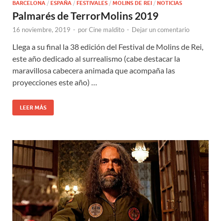
BARCELONA
/
ESPAÑA
/
FESTIVALES
/
MOLINS DE REI
/
NOTICIAS
Palmarés de TerrorMolins 2019
16 noviembre, 2019
-
por
Cine maldito
-
Dejar un comentario
Llega a su final la 38 edición del Festival de Molins de Rei,
este año dedicado al surrealismo (cabe destacar la
maravillosa cabecera animada que acompaña las
proyecciones este año) …
LEER MÁS