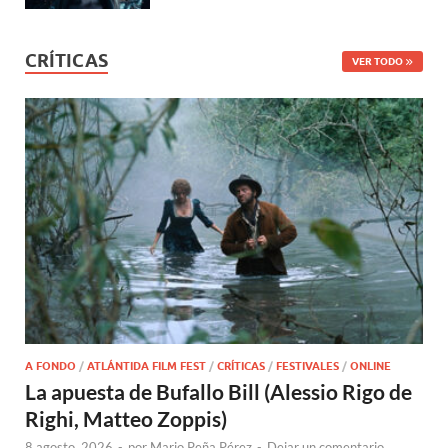
CRÍTICAS
VER TODO
A FONDO
/
ATLÁNTIDA FILM FEST
/
CRÍTICAS
/
FESTIVALES
/
ONLINE
La apuesta de Bufallo Bill (Alessio Rigo de
Righi, Matteo Zoppis)
8 agosto, 2026
-
por
Mario Peña Pérez
-
Dejar un comentario