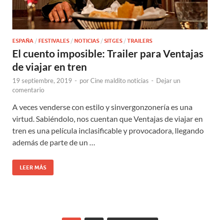
ESPAÑA
/
FESTIVALES
/
NOTICIAS
/
SITGES
/
TRAILERS
El cuento imposible: Trailer para Ventajas
de viajar en tren
19 septiembre, 2019
-
por
Cine maldito noticias
-
Dejar un
comentario
A veces venderse con estilo y sinvergonzonería es una
virtud. Sabiéndolo, nos cuentan que Ventajas de viajar en
tren es una película inclasificable y provocadora, llegando
además de parte de un …
LEER MÁS