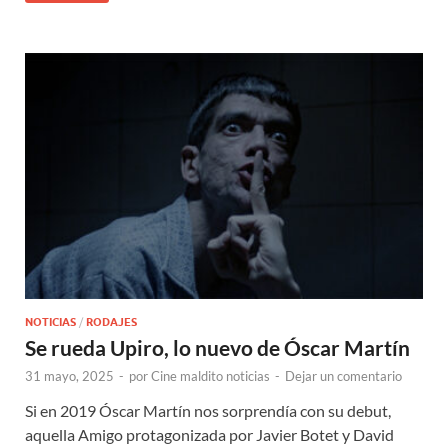
NOTICIAS
/
RODAJES
Se rueda Upiro, lo nuevo de Óscar Martín
31 mayo, 2025
-
por
Cine maldito noticias
-
Dejar un comentario
Si en 2019 Óscar Martín nos sorprendía con su debut,
aquella Amigo protagonizada por Javier Botet y David