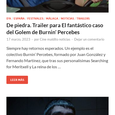
D'A
/
ESPAÑA
/
FESTIVALES
/
MÁLAGA
/
NOTICIAS
/
TRAILERS
De piedra. Trailer para El fantástico caso
del Golem de Burnin’ Percebes
17 marzo, 2023
-
por
Cine maldito noticias
-
Dejar un comentario
Siempre hay retornos esperados. Un ejemplo es el
colectivo Burnin’ Percebes, formado por Juan González y
Fernando Martínez, que tras sus personalísimas Searching
for Meritxell y La reina de los …
LEER MÁS