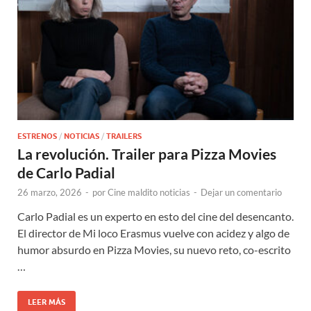
ESTRENOS
/
NOTICIAS
/
TRAILERS
La revolución. Trailer para Pizza Movies
de Carlo Padial
26 marzo, 2026
-
por
Cine maldito noticias
-
Dejar un comentario
Carlo Padial es un experto en esto del cine del desencanto.
El director de Mi loco Erasmus vuelve con acidez y algo de
humor absurdo en Pizza Movies, su nuevo reto, co-escrito
…
LEER MÁS