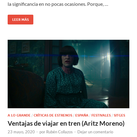
la significancia en no pocas ocasiones. Porque, …
LEER MÁS
A LO GRANDE
/
CRÍTICAS DE ESTRENOS
/
ESPAÑA
/
FESTIVALES
/
SITGES
Ventajas de viajar en tren (Aritz Moreno)
23 mayo, 2020
-
por
Rubén Collazos
-
Dejar un comentario