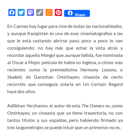
F
T
M
C
M
P
Share
a
w
a
o
e
i
En Cannes hay lugar para cine de todas las nacionalidades,
c
i
s
p
n
n
y aunque Kazajistán es una de esas cinematografías a las
e
t
t
y
e
t
b
t
o
L
a
e
que le está costando abrirse paso, poco a poco lo van
o
e
d
i
m
r
consiguiendo: no hay más que echar la vista atrás y
o
r
o
n
e
e
recordar aquella
Mongol
que, aunque fallida, fue nominada
k
n
k
s
al Oscar a Mejor película de habla no inglesa, o cintas más
t
recientes como la premiadísima
Harmony Lessons
, o
Student
, de Darezhan Omirbayev, cineasta de cierto
recorrido que conseguía colarla en Un Certain Regard
hace dos años.
Adilkhan Yerzhanov, el autor de esta
The Owners
es, como
Omirbayev, un cineasta que ya tiene trayectoria, no con
tantos títulos a sus espaldas, pero habiendo firmado ya
tres largometrajes se puede intuir que un primerizo no es.