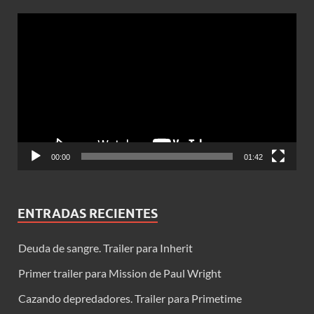
Reproductor
de
vídeo
00:00
01:42
ENTRADAS RECIENTES
Deuda de sangre. Trailer para Inherit
Primer trailer para Mission de Paul Wright
Cazando depredadores. Trailer para Primetime