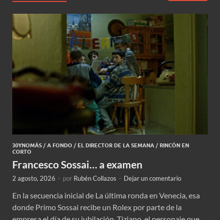
30YNOMÁS
/
A FONDO
/
EL DIRECTOR DE LA SEMANA
/
RINCÓN EN
CORTO
Francesco Sossai… a examen
2 agosto, 2026
-
por
Rubén Collazos
-
Dejar un comentario
En la secuencia inicial de La última ronda en Venecia, esa
donde Primo Sossai recibe un Rolex por parte de la
empresa el día de su jubilación, Tiziano, el personaje que …