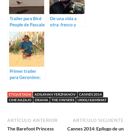
Trailer para Bird
De una vida a
People de Pascale
otra: fresco y
Ferran
rítmico trailer de
Self Made
Primer trailer
para Geronimo:
el Romeo y
Julieta de Tony
ETIQUETADA
ADILKHAN YERZHANOV
CANNES 2014
Gatlif
CINE KAZAJO
DRAMA
THE OWNERS
UKKILI KAMSHAT
ARTÍCULO ANTERIOR
ARTÍCULO SIGUIENTE
The Barefoot Princess
Cannes 2014: Epílogo de un