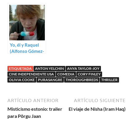
Jeremy Saulnier
agosto (2018)
Yo, él y Raquel
(Alfonso Gómez-
Rejón)
ETIQUETADA
ANTON YELCHIN
ANYA TAYLOR-JOY
CINE INDEPENDIENTE USA
COMEDIA
CORY FINLEY
OLIVIA COOKE
PURASANGRE
THOROUGHBREDS
THRILLER
ARTÍCULO ANTERIOR
ARTÍCULO SIGUIENTE
Misticismo estonio: trailer
El viaje de Nisha (Iram Haq)
para Põrgu Jaan