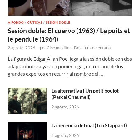
A FONDO
/
CRÍTICAS
/
SESIÓN DOBLE
Sesión doble: El cuervo (1963) / Le puits et
le pendule (1964)
2 agosto, 2026
-
por
Cine maldito
-
Dejar un comentario
La figura de Edgar Allan Poe llega a la sesión doble con dos
adaptaciones suyas: en primer lugar, una de uno de los
grandes expertos en recurrir al nombre del …
La alternativa | Un petit boulot
(Pascal Chaumeil)
2 agosto, 2026
La herencia del mal (Toa Stappard)
1 agosto, 2026