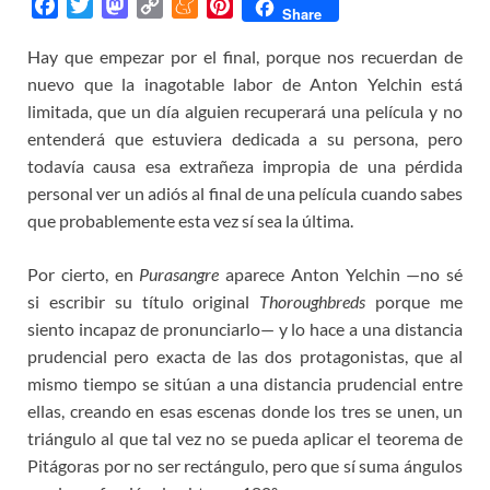
F
T
M
C
M
P
Share
a
w
a
o
e
i
Hay que empezar por el final, porque nos recuerdan de
c
i
s
p
n
n
nuevo que la inagotable labor de Anton Yelchin está
e
t
t
y
e
t
b
t
o
L
a
e
limitada, que un día alguien recuperará una película y no
o
e
d
i
m
r
entenderá que estuviera dedicada a su persona, pero
o
r
o
n
e
e
todavía causa esa extrañeza impropia de una pérdida
k
n
k
s
personal ver un adiós al final de una película cuando sabes
t
que probablemente esta vez sí sea la última.
Por cierto, en
Purasangre
aparece Anton Yelchin —no sé
si escribir su título original
Thoroughbreds
porque me
siento incapaz de pronunciarlo— y lo hace a una distancia
prudencial pero exacta de las dos protagonistas, que al
mismo tiempo se sitúan a una distancia prudencial entre
ellas, creando en esas escenas donde los tres se unen, un
triángulo al que tal vez no se pueda aplicar el teorema de
Pitágoras por no ser rectángulo, pero que sí suma ángulos