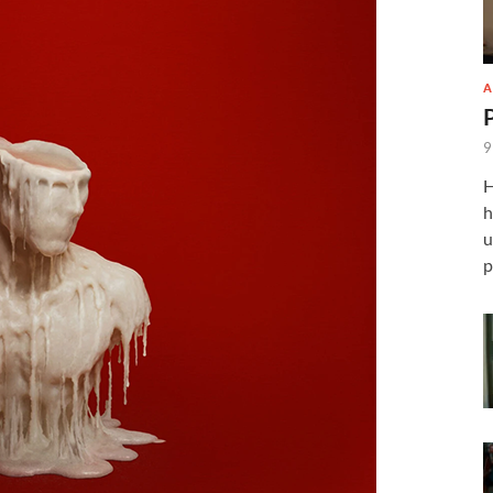
A
9
H
h
u
p