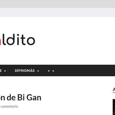
Cine maldito
E
30YNOMÁS
+
on de Bi Gan
n comentario