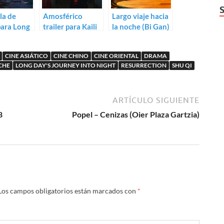
la de
Amosférico
Largo viaje hacia
 para Long
trailer para Kaili
la noche (Bi Gan)
ourney
Blues
ght
CINE ASIÁTICO
CINE CHINO
CINE ORIENTAL
DRAMA
CHE
LONG DAY'S JOURNEY INTO NIGHT
RESURRECTION
SHU QI
ARTÍCULO SIGUIENTE
8
Popel – Cenizas (Oier Plaza Gartzia)
Los campos obligatorios están marcados con
*