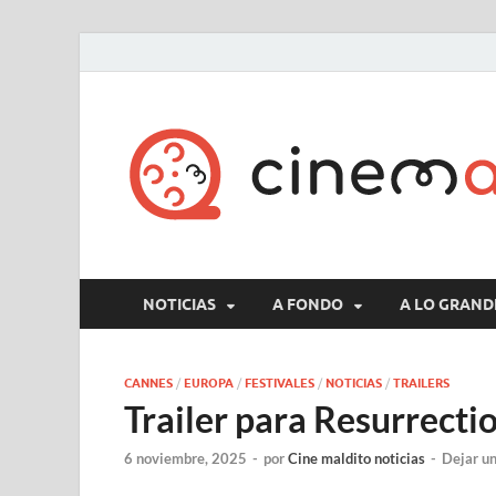
NOTICIAS
A FONDO
A LO GRAND
CANNES
/
EUROPA
/
FESTIVALES
/
NOTICIAS
/
TRAILERS
Trailer para Resurrecti
6 noviembre, 2025
-
por
Cine maldito noticias
-
Dejar u