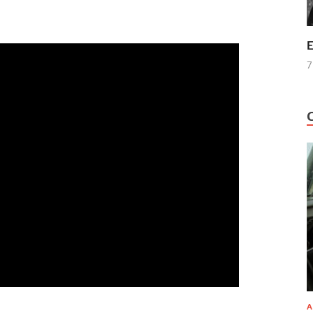
E
7
A