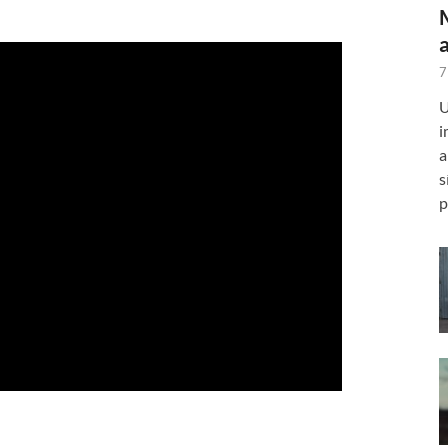
7
U
i
a
s
p