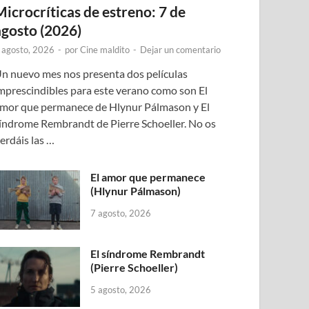
Microcríticas de estreno: 7 de
agosto (2026)
 agosto, 2026
-
por
Cine maldito
-
Dejar un comentario
n nuevo mes nos presenta dos películas
mprescindibles para este verano como son El
mor que permanece de Hlynur Pálmason y El
índrome Rembrandt de Pierre Schoeller. No os
erdáis las …
El amor que permanece
(Hlynur Pálmason)
7 agosto, 2026
El síndrome Rembrandt
(Pierre Schoeller)
5 agosto, 2026