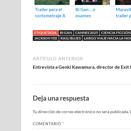
Trailer para el
Bi Gan… a
Maravil
cortometraje A
examen
trailer
Short Story de Bi
Day’s J
Gan
Into Ni
ETIQUETADA
BI GAN
CANNES 2025
CIENCIA FICCIÓN
JACKSON YEE
KAILI BLUES
LARGO VIAJE HACIA LA NO
ARTÍCULO ANTERIOR
Entrevista a Genki Kawamura, director de Exit 
Deja una respuesta
Tu dirección de correo electrónico no será publicada.
COMENTARIO
*