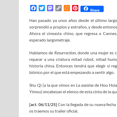
F
T
M
C
M
P
Share
a
w
a
o
e
i
Han pasado ya unos años desde el último largo
c
i
s
p
n
n
sorprendió a propios y extraños, y desde entonc
e
t
t
y
e
t
b
t
o
L
a
e
Ahora el cineasta chino, que regresa a Canne
o
e
d
i
m
r
esperado largometraje.
o
r
o
n
e
e
k
n
k
s
Hablamos de
Resurrection
, donde una mujer es c
t
reparar a una criatura mitad robot, mitad hum
historia china. Entonces tendrá que elegir si re
biónico por el que está empezando a sentir algo.
Shu Qi (a la que vimos en
La asesina
de Hou Hsiao
Yimou) encabezan el elenco de esta cinta de la qu
[act. 06/11/25]
Con la llegada de su nueva fecha 
os traemos su trailer oficial.