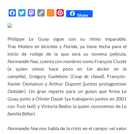
F
T
M
C
M
P
Share
a
w
a
o
e
i
c
i
s
p
n
n
e
t
t
y
e
t
Philippe Le Guay sigue con su ritmo imparable.
b
t
o
L
a
e
Tras
Moliere en bicicleta
y
Florida
, ya tiene fecha para el
o
e
d
i
m
r
inicio de rodaje de la que será su novena película.
o
r
o
n
e
e
Normandie Nue
, cuenta con nombres como François Cluzet
k
n
k
s
(a quien vimos hace poco en
Un doctor en la
t
campiña
), Grégory Gadebois (
Coup de chaud
), François-
Xavier Demaison y Arthur Dupont (juntos protagonizan
Outsider
). Un gran reparto para un guion que firma Le
Guay junto a Olivier Dazat (ya trabajaron juntos en 2001
con
Trois huit
) y Victoria Bedos (a quien conocemos de
La
familia Bélier
).
Normandie Nue
nos habla de la crisis en el campo: «el valor