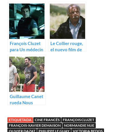
d’égarement de
Florida
Jean-François
Richet
François Cluzet
Le Collier rouge,
para Un médecin
el nuevo film de
de campagne
Jean Becker
Guillaume Canet
rueda Nous
finirons
ensemble
ETIQUETADA
CINE FRANCÉS
FRANÇOIS CLUZET
FRANÇOIS-XAVIER DEMAISON
NORMANDIE NUE
OLIVIER DAZAT
PHILIPPE LE GUAY
VICTORIA BEDOS