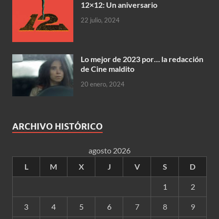
12×12: Un aniversario
22 julio, 2024
Lo mejor de 2023 por… la redacción
de Cine maldito
20 enero, 2024
ARCHIVO HISTÓRICO
agosto 2026
L
M
X
J
V
S
D
1
2
3
4
5
6
7
8
9