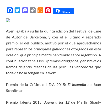
F
T
M
C
M
P
Share
a
w
a
o
e
i
c
i
s
p
n
n
e
t
t
y
e
t
Ayer llegaba a su fin la quinta edición del Festival de Cine
b
t
o
L
a
e
de Autor de Barcelona, y con él el último y esperado
o
e
d
i
m
r
premio, el del público, motivo por el que aprovechamos
o
r
o
n
e
e
para repasar los principales galardones otorgados en esta
k
n
k
s
ocasión, que principalmente han tenido sabor argentino. A
t
continuación tenéis los 3 premios otorgados, y en breve os
iremos dejando reseñas de las películas vencedoras que
todavía no la tengan en la web:
Premio de la Crítica del D’A 2015:
El incendio
de Juan
Schnitman
Premio Talents 2015:
Juana a los 12
de Martin Shanly