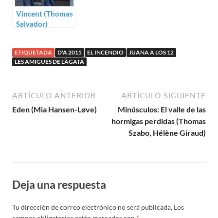
Vincent (Thomas
Salvador)
ETIQUETADA
D'A 2015
EL INCENDIO
JUANA A LOS 12
LES AMIGUES DE L'ÀGATA
ARTÍCULO ANTERIOR
ARTÍCULO SIGUIENTE
Eden (Mia Hansen-Løve)
Minúsculos: El valle de las
hormigas perdidas (Thomas
Szabo, Hélène Giraud)
Deja una respuesta
Tu dirección de correo electrónico no será publicada.
Los
campos obligatorios están marcados con
*