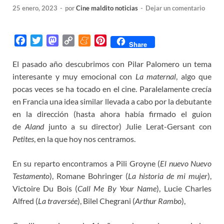
25 enero, 2023
-
por
Cine maldito noticias
-
Dejar un comentario
F
T
M
C
M
P
Share
a
w
a
o
e
i
El pasado año descubrimos con Pilar Palomero un tema
c
i
s
p
n
n
interesante y muy emocional con
e
t
t
y
e
t
La maternal
, algo que
b
t
o
L
a
e
pocas veces se ha tocado en el cine. Paralelamente crecía
o
e
d
i
m
r
en Francia una idea similar llevada a cabo por la debutante
o
r
o
n
e
e
en la dirección (hasta ahora había firmado el guion
k
n
k
s
de
Aland
junto a su director) Julie Lerat-Gersant con
t
Petites
, en la que hoy nos centramos.
En su reparto encontramos a Pili Groyne (
El nuevo Nuevo
Testamento
), Romane Bohringer (
La historia de mi mujer
),
Victoire Du Bois (
Call Me By Your Name
), Lucie Charles
Alfred (
La traversée
), Bilel Chegrani (
Arthur Rambo
),