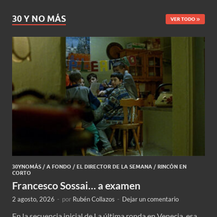
30 Y NO MÁS
VER TODO
30YNOMÁS
/
A FONDO
/
EL DIRECTOR DE LA SEMANA
/
RINCÓN EN
CORTO
Francesco Sossai… a examen
2 agosto, 2026
-
por
Rubén Collazos
-
Dejar un comentario
En la secuencia inicial de La última ronda en Venecia, esa