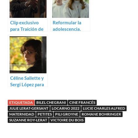
Clip exclusivo
Reformular la
para Traición de
adolescencia.
Jean-Paul
Trailer de
Civeyrac
Astrakan
Céline Sallette y
Sergi López para
Les Rois du
monde
ETIQUETADA
BILEL CHEGRANI
CINE FRANCÉS
JULIE LERAT-GERSANT
LOCARNO 2022
LUCIE CHARLES ALFRED
MATERNIDAD
PETITES
PILI GROYNE
ROMANE BOHRINGER
SUZANNE ROY-LERAT
VICTOIRE DU BOIS