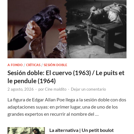
A FONDO
/
CRÍTICAS
/
SESIÓN DOBLE
Sesión doble: El cuervo (1963) / Le puits et
le pendule (1964)
2 agosto, 2026
-
por
Cine maldito
-
Dejar un comentario
La figura de Edgar Allan Poe llega a la sesión doble con dos
adaptaciones suyas: en primer lugar, una de uno de los
grandes expertos en recurrir al nombre del …
La alternativa | Un petit boulot