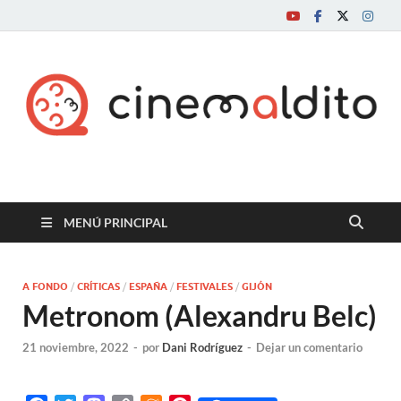
Cine maldito
MENÚ PRINCIPAL
A FONDO
/
CRÍTICAS
/
ESPAÑA
/
FESTIVALES
/
GIJÓN
Metronom (Alexandru Belc)
21 noviembre, 2022
-
por
Dani Rodríguez
-
Dejar un comentario