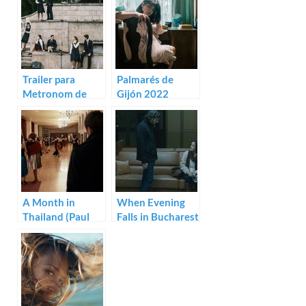
Trailer para
Palmarés de
Metronom de
Gijón 2022
Alexandru Belc
A Month in
When Evening
Thailand (Paul
Falls in Bucharest
Negoescu)
or Metabolism
(Corneliu
Porumboiu)