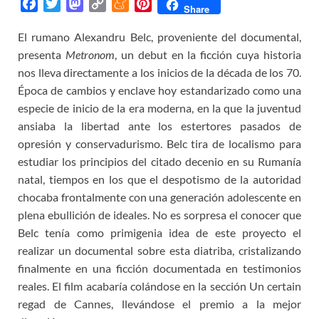
F
T
M
C
M
P
Share
a
w
a
o
e
i
El rumano Alexandru Belc, proveniente del documental,
c
i
s
p
n
n
presenta
e
t
Metronom
t
y
, un debut en la ficción cuya historia
e
t
b
t
o
L
a
e
nos lleva directamente a los inicios de la década de los 70.
o
e
d
i
m
r
Época de cambios y enclave hoy estandarizado como una
o
r
o
n
e
e
especie de inicio de la era moderna, en la que la juventud
k
n
k
s
ansiaba la libertad ante los estertores pasados de
t
opresión y conservadurismo. Belc tira de localismo para
estudiar los principios del citado decenio en su Rumanía
natal, tiempos en los que el despotismo de la autoridad
chocaba frontalmente con una generación adolescente en
plena ebullición de ideales. No es sorpresa el conocer que
Belc tenía como primigenia idea de este proyecto el
realizar un documental sobre esta diatriba, cristalizando
finalmente en una ficción documentada en testimonios
reales. El film acabaría colándose en la sección Un certain
regad de Cannes, llevándose el premio a la mejor