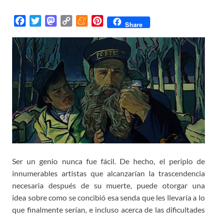
F
T
M
C
M
P
Share
a
w
a
o
e
i
c
i
s
p
n
n
e
t
t
y
e
t
b
t
o
L
a
e
o
e
d
i
m
r
o
r
o
n
e
e
k
n
k
s
t
Ser un genio nunca fue fácil. De hecho, el periplo de
innumerables artistas que alcanzarían la trascendencia
necesaria después de su muerte, puede otorgar una
idea sobre como se concibió esa senda que les llevaría a lo
que finalmente serían, e incluso acerca de las dificultades