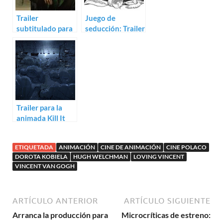
Trailer
Juego de
subtitulado para
seducción: Trailer
The Peasants de
del corto
Dorota Kobiela y
animado III
Hugh Welchman
Trailer para la
animada Kill It
And Leave This
Town
ETIQUETADA
ANIMACIÓN
CINE DE ANIMACIÓN
CINE POLACO
DOROTA KOBIELA
HUGH WELCHMAN
LOVING VINCENT
VINCENT VAN GOGH
ARTÍCULO ANTERIOR
ARTÍCULO SIGUIENTE
Arranca la producción para
Microcríticas de estreno: