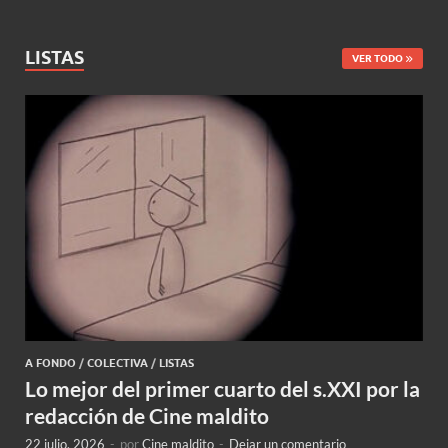
LISTAS
VER TODO
A FONDO
/
COLECTIVA
/
LISTAS
Lo mejor del primer cuarto del s.XXI por la
redacción de Cine maldito
22 julio, 2026
-
por
Cine maldito
-
Dejar un comentario