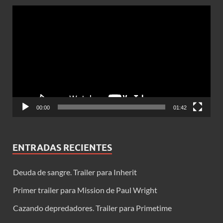
Reproductor
de
vídeo
00:00
01:42
ENTRADAS RECIENTES
Deuda de sangre. Trailer para Inherit
Primer trailer para Mission de Paul Wright
Cazando depredadores. Trailer para Primetime