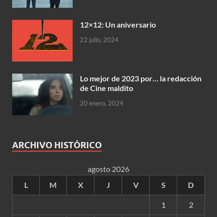
12×12: Un aniversario
22 julio, 2024
Lo mejor de 2023 por… la redacción
de Cine maldito
20 enero, 2024
ARCHIVO HISTÓRICO
agosto 2026
L
M
X
J
V
S
D
1
2