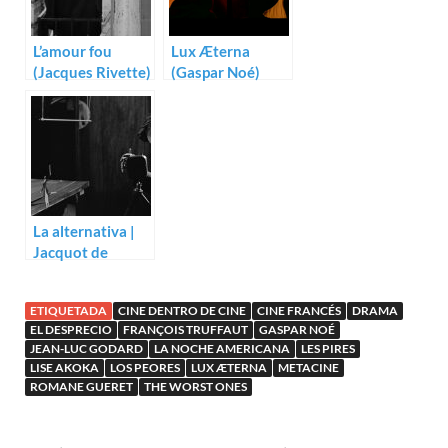
L’amour fou
Lux Æterna
(Jacques Rivette)
(Gaspar Noé)
La alternativa |
Jacquot de
Nantes (Agnés
Varda)
ETIQUETADA
CINE DENTRO DE CINE
CINE FRANCÉS
DRAMA
EL DESPRECIO
FRANÇOIS TRUFFAUT
GASPAR NOÉ
JEAN-LUC GODARD
LA NOCHE AMERICANA
LES PIRES
LISE AKOKA
LOS PEORES
LUX ÆTERNA
METACINE
ROMANE GUERET
THE WORST ONES