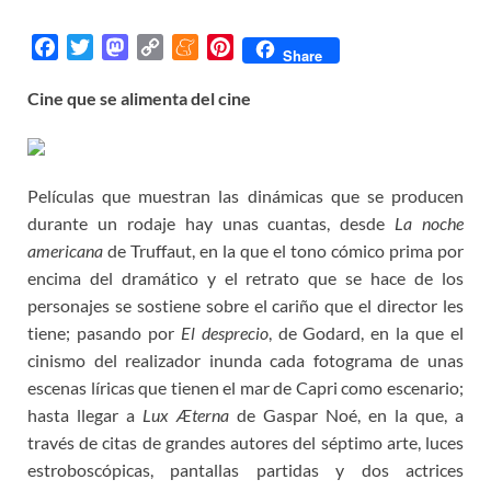
F
T
M
C
M
P
Share
a
w
a
o
e
i
Cine que se alimenta del cine
c
i
s
p
n
n
e
t
t
y
e
t
b
t
o
L
a
e
o
e
d
i
m
r
Películas que muestran las dinámicas que se producen
o
r
o
n
e
e
durante un rodaje hay unas cuantas, desde
La noche
k
n
k
s
americana
de Truffaut, en la que el tono cómico prima por
t
encima del dramático y el retrato que se hace de los
personajes se sostiene sobre el cariño que el director les
tiene; pasando por
El desprecio
, de Godard, en la que el
cinismo del realizador inunda cada fotograma de unas
escenas líricas que tienen el mar de Capri como escenario;
hasta llegar a
Lux Æterna
de Gaspar Noé, en la que, a
través de citas de grandes autores del séptimo arte, luces
estroboscópicas, pantallas partidas y dos actrices