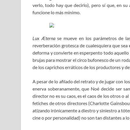
verlo, todo hay que decirlo), pero sí que, en s
funcione lo más mínimo.
Lux Æterna
se mueve en los parámetros de las 
reverberación grotesca de cualesquiera que sea e
deforma y convierte en esperpento todo aquello q
brujas para mostrar el circo bufonesco de un rodaje
de los caprichos erráticos de los productores y de
A pesar de lo afilado del retrato y de jugar con l
enerva soberanamente, que Noé decide ser san
director no es su caos, es el caos de los otros o a
fetiches de otros directores (Charlotte Gainsbour
atizando irónicamente a diestro y siniestro a tó
cine o por personalidad) no son tan distantes a lo