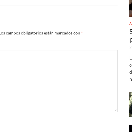
A
Los campos obligatorios están marcados con
*
2
L
c
d
n