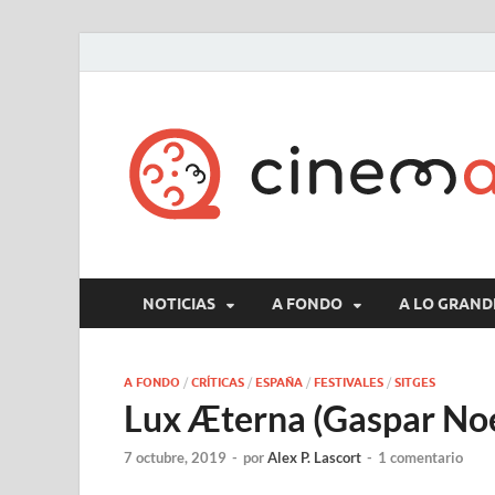
NOTICIAS
A FONDO
A LO GRAND
A FONDO
/
CRÍTICAS
/
ESPAÑA
/
FESTIVALES
/
SITGES
Lux Æterna (Gaspar No
7 octubre, 2019
-
por
Alex P. Lascort
-
1 comentario