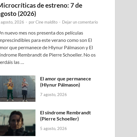
Microcríticas de estreno: 7 de
agosto (2026)
 agosto, 2026
-
por
Cine maldito
-
Dejar un comentario
n nuevo mes nos presenta dos películas
mprescindibles para este verano como son El
mor que permanece de Hlynur Pálmason y El
índrome Rembrandt de Pierre Schoeller. No os
erdáis las …
El amor que permanece
(Hlynur Pálmason)
7 agosto, 2026
El síndrome Rembrandt
(Pierre Schoeller)
5 agosto, 2026