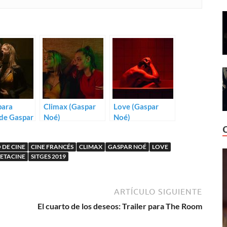
para
Climax (Gaspar
Love (Gaspar
de Gaspar
Noé)
Noé)
 DE CINE
CINE FRANCÉS
CLIMAX
GASPAR NOÉ
LOVE
ETACINE
SITGES 2019
ARTÍCULO SIGUIENTE
El cuarto de los deseos: Trailer para The Room