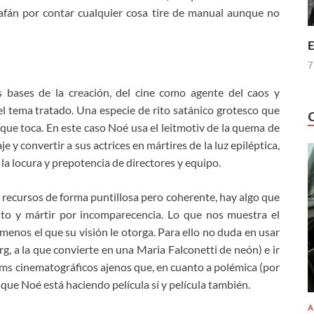
u afán por contar cualquier cosa tire de manual aunque no
E
7
bases de la creación, del cine como agente del caos y
l tema tratado. Una especie de rito satánico grotesco que
ue toca. En este caso Noé usa el leitmotiv de la quema de
 y convertir a sus actrices en mártires de la luz epiléptica,
 la locura y prepotencia de directores y equipo.
os recursos de forma puntillosa pero coherente, hay algo que
to y mártir por incomparecencia. Lo que nos muestra el
l menos el que su visión le otorga. Para ello no duda en usar
g, a la que convierte en una Maria Falconetti de neón) e ir
tems cinematográficos ajenos que, en cuanto a polémica (por
 que Noé está haciendo película sí y película también.
A