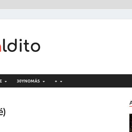
Cine maldito
E
30YNOMÁS
+
é)