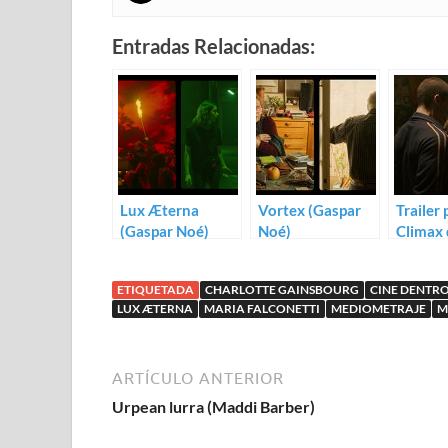
Entradas Relacionadas:
Lux Æterna
Vortex (Gaspar
Trailer 
(Gaspar Noé)
Noé)
Climax 
Noé
ETIQUETADA
CHARLOTTE GAINSBOURG
CINE DENTRO
LUX ÆTERNA
MARIA FALCONETTI
MEDIOMETRAJE
M
ARTÍCULO ANTERIOR
Urpean lurra (Maddi Barber)