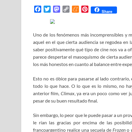
F
T
M
C
M
P
Share
a
w
a
o
e
i
c
i
s
p
n
n
e
t
t
y
e
t
Uno de los fenómenos más incomprensibles y más
b
t
o
L
a
e
aquel en el que cierta audiencia se regodea en l
o
e
d
i
m
r
saber positivamente qué tipo de cine nos va a of
o
r
o
n
e
e
parece despertar el masoquismo de cierta audie
k
n
k
s
los más honestos en cuanto al balance entre expec
t
Esto no es óbice para pasarse al lado contrario, e
todo lo que hace. O lo que es lo mismo, no hay
anterior film,
Climax
, ya era un poco como ver j
pesar de su buen resultado final.
Sin embargo, lo peor que le puede pasar a un pr
le rían las gracias por encima de las posibil
francoargentino realice una secuela de
Frozen
o 