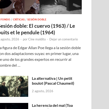
 FONDO
/
CRÍTICAS
/
SESIÓN DOBLE
Sesión doble: El cuervo (1963) / Le
puits et le pendule (1964)
 agosto, 2026
-
por
Cine maldito
-
Dejar un comentario
a figura de Edgar Allan Poe llega a la sesión doble
on dos adaptaciones suyas: en primer lugar, una
e uno de los grandes expertos en recurrir al
ombre del …
La alternativa | Un petit
boulot (Pascal Chaumeil)
2 agosto, 2026
La herencia del mal (Toa