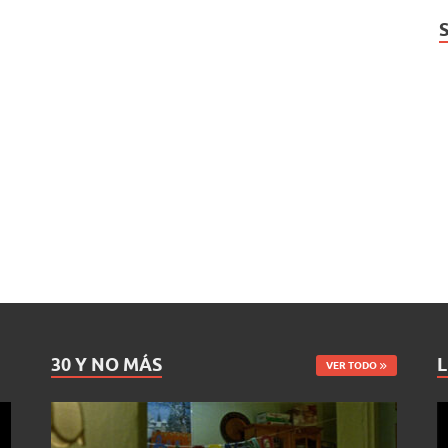
30 Y NO MÁS
L
VER TODO