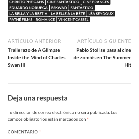
CHRISTOPHE GANS
CINE FANTÁSTICO
CINE FRANCÉS
EDUARDO NORUEGA
ESKWAD
FANTÁSTICO
LA BELLA Y LA BESTIA
LA BELLE & LA BÊTE
LÉA SEYDOUX
PATHÉ FILMS
ROMANCE
VINCENT CASSEL
ARTÍCULO ANTERIOR
ARTÍCULO SIGUIENTE
Trailerazo de A Glimpse
Pablo Stoll se pasa al cine
Inside the Mind of Charles
de zombis en The Summer
Swan III
Hit
Deja una respuesta
Tu dirección de correo electrónico no será publicada.
Los
campos obligatorios están marcados con
*
COMENTARIO
*