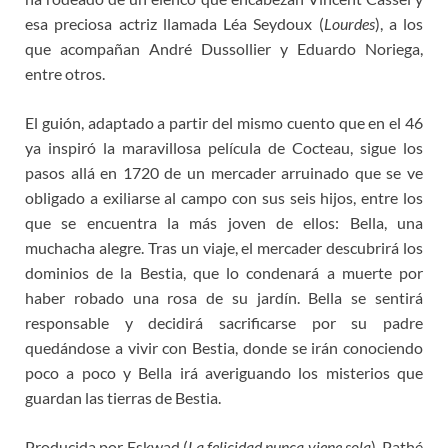
esa preciosa actriz llamada Léa Seydoux (
Lourdes
), a los
que acompañan André Dussollier y Eduardo Noriega,
entre otros.
El guión, adaptado a partir del mismo cuento que en el 46
ya inspiró la maravillosa película de Cocteau, sigue los
pasos allá en 1720 de un mercader arruinado que se ve
obligado a exiliarse al campo con sus seis hijos, entre los
que se encuentra la más joven de ellos: Bella, una
muchacha alegre. Tras un viaje, el mercader descubrirá los
dominios de la Bestia, que lo condenará a muerte por
haber robado una rosa de su jardín. Bella se sentirá
responsable y decidirá sacrificarse por su padre
quedándose a vivir con Bestia, donde se irán conociendo
poco a poco y Bella irá averiguando los misterios que
guardan las tierras de Bestia.
Producida por Eskwad (
La felicidad nunca viene sola
), Pathé