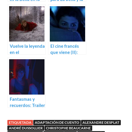
nuevo de
bestia de
Christophe Gans
Christophe Gans
Vuelve la leyenda
El cine francés
en el
que viene (II):
espectacular
Autores
trailer de La bella
consagrados
y la bestia
Fantasmas y
recuerdos: Trailer
para Vif-Argent
ETIQUETADA
ADAPTACIÓN DE CUENTO
ALEXANDRE DESPLAT
ANDRÉ DUSSOLLIER
CHRISTOPHE BEAUCARNE