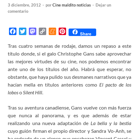
3 diciembre, 2012
-
por
Cine maldito noticias
-
Dejar un
comentario
F
T
M
C
M
P
Share
a
w
a
o
e
i
Tras cuatro semanas de rodaje, damos un repaso a este
c
i
s
p
n
n
título donde, si el galo Christophe Gans sabe aprovechar
e
t
t
y
e
t
b
t
o
L
a
e
las mejores virtudes de su cine, nos podemos encontrar
o
e
d
i
m
r
ante uno de los títulos del año. Habrá que esperar, no
o
r
o
n
e
e
obstante, que haya pulido sus desmanes narrativos que ya
k
n
k
s
hacían mella en títulos anteriores como
El pacto de los
t
lobos
o
Silent Hill
.
Tras su aventura canadiense, Gans vuelve con más fuerza
que nunca al panorama, y es que además de estar
realizando una nueva adaptación de
La bella y la bestia
cuyo guión firman el propio director y Sandra Vo-Anh, se
ha rodeado de un elenco que encabezan Vincent Cassel y