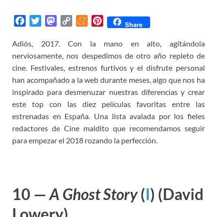
F
T
M
C
M
P
Share
a
w
a
o
e
i
Adiós, 2017. Con la mano en alto, agitándola
c
i
s
p
n
n
nerviosamente, nos despedimos de otro año repleto de
e
t
t
y
e
t
b
t
o
L
a
e
cine. Festivales, estrenos furtivos y el disfrute personal
o
e
d
i
m
r
han acompañado a la web durante meses, algo que nos ha
o
r
o
n
e
e
inspirado para desmenuzar nuestras diferencias y crear
k
n
k
s
este top con las diez películas favoritas entre las
t
estrenadas en España. Una lista avalada por los fieles
redactores de Cine maldito que recomendamos seguir
para empezar el 2018 rozando la perfección.
10 —
A Ghost Story
(
I
)
(David
Lowery)