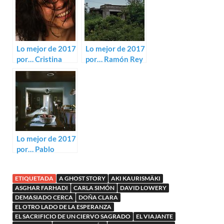
Lo mejor de 2017
Lo mejor de 2017
por… Cristina
por… Ramón Rey
Ejarque
Lo mejor de 2017
por… Pablo
Castellano
ETIQUETADA
A GHOST STORY
AKI KAURISMÄKI
ASGHAR FARHADI
CARLA SIMÓN
DAVID LOWERY
DEMASIADO CERCA
DOÑA CLARA
EL OTRO LADO DE LA ESPERANZA
EL SACRIFICIO DE UN CIERVO SAGRADO
EL VIAJANTE