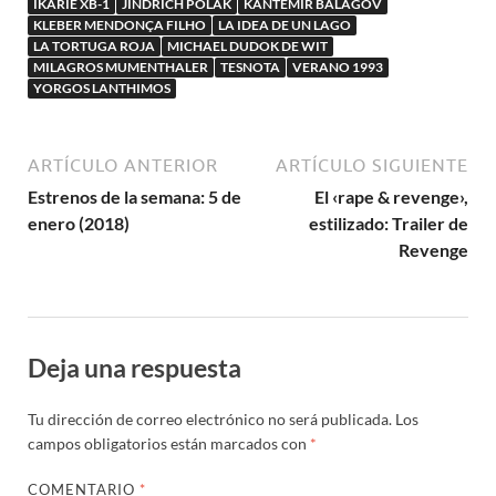
IKARIE XB-1
JINDRICH POLÁK
KANTEMIR BALAGOV
KLEBER MENDONÇA FILHO
LA IDEA DE UN LAGO
LA TORTUGA ROJA
MICHAEL DUDOK DE WIT
MILAGROS MUMENTHALER
TESNOTA
VERANO 1993
YORGOS LANTHIMOS
ARTÍCULO ANTERIOR
ARTÍCULO SIGUIENTE
Estrenos de la semana: 5 de
El ‹rape & revenge›,
enero (2018)
estilizado: Trailer de
Revenge
Deja una respuesta
Tu dirección de correo electrónico no será publicada.
Los
campos obligatorios están marcados con
*
COMENTARIO
*