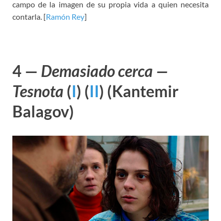
campo de la imagen de su propia vida a quien necesita
contarla. [
Ramón Rey
]
4 —
Demasiado cerca —
Tesnota
(
I
) (
II
)
(Kantemir
Balagov)