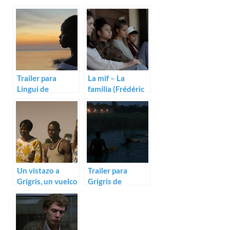
Trailer para
La mif – La
Lingui de
familia (Frédéric
Mahamat-Saleh
Baillif)
Haroun
Un vistazo a
Trailer para
Grigris, un vuelco
Grigris de
a la vida entre
Mahamat-Saleh
traficantes
Haroun