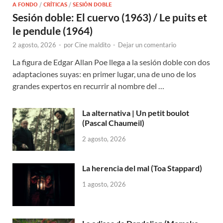
A FONDO
/
CRÍTICAS
/
SESIÓN DOBLE
Sesión doble: El cuervo (1963) / Le puits et
le pendule (1964)
2 agosto, 2026
-
por
Cine maldito
-
Dejar un comentario
La figura de Edgar Allan Poe llega a la sesión doble con dos
adaptaciones suyas: en primer lugar, una de uno de los
grandes expertos en recurrir al nombre del …
La alternativa | Un petit boulot
(Pascal Chaumeil)
2 agosto, 2026
La herencia del mal (Toa Stappard)
1 agosto, 2026