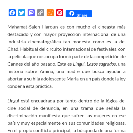
F
T
M
C
M
P
Share
a
w
a
o
e
i
Mahamat-Saleh Haroun es con mucho el cineasta más
c
i
s
p
n
n
destacado y con mayor proyección internacional de una
e
t
t
y
e
t
b
t
o
L
a
e
industria cinematográfica tan modesta como es la del
o
e
d
i
m
r
Chad. Habitual del circuito internacional de festivales, con
o
r
o
n
e
e
la película que nos ocupa formó parte de la competición de
k
n
k
s
Cannes del año pasado. Esta es
Lingui. Lazos sagrados
, una
t
historia sobre Amina, una madre que busca ayudar a
abortar a su hija adolescente Maria en un país donde la ley
condena esta práctica.
Lingui
está encuadrada por tanto dentro de la lógica del
cine social de denuncia, en una trama que señala la
discriminación manifiesta que sufren las mujeres en ese
país y muy especialmente en sus comunidades religiosas.
En el propio conflicto principal, la búsqueda de una forma