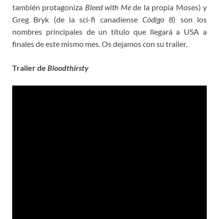
también protagoniza
Bleed with Me
de la propia Moses) y
Greg Bryk (de la sci-fi canadiense
Código 8
) son los
nombres principales de un título que llegará a USA a
finales de este mismo mes. Os dejamos con su trailer.
Trailer de
Bloodthirsty