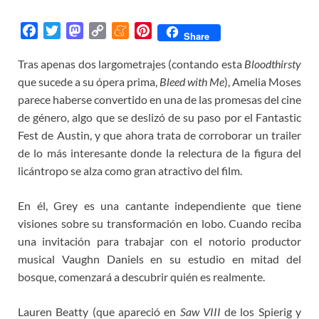
F
T
M
C
M
P
Share
a
w
a
o
e
i
Tras apenas dos largometrajes (contando esta
Bloodthirsty
c
i
s
p
n
n
que sucede a su ópera prima,
e
t
t
y
e
t
Bleed with Me
), Amelia Moses
b
t
o
L
a
e
parece haberse convertido en una de las promesas del cine
o
e
d
i
m
r
de género, algo que se deslizó de su paso por el Fantastic
o
r
o
n
e
e
Fest de Austin, y que ahora trata de corroborar un trailer
k
n
k
s
de lo más interesante donde la relectura de la figura del
t
licántropo se alza como gran atractivo del film.
En él, Grey es una cantante independiente que tiene
visiones sobre su transformación en lobo. Cuando reciba
una invitación para trabajar con el notorio productor
musical Vaughn Daniels en su estudio en mitad del
bosque, comenzará a descubrir quién es realmente.
Lauren Beatty (que apareció en
Saw VIII
de los Spierig y