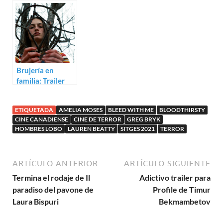
campestres en
Wheatley
Silent But Deadly
Brujería en
familia: Trailer
para Hellbender
ETIQUETADA
AMELIA MOSES
BLEED WITH ME
BLOODTHIRSTY
CINE CANADIENSE
CINE DE TERROR
GREG BRYK
HOMBRES LOBO
LAUREN BEATTY
SITGES 2021
TERROR
ARTÍCULO ANTERIOR
ARTÍCULO SIGUIENTE
Termina el rodaje de Il
Adictivo trailer para
paradiso del pavone de
Profile de Timur
Laura Bispuri
Bekmambetov