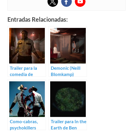
Entradas Relacionadas:
Trailer para la
Demonic (Neill
comedia de
Blomkamp)
terror
Werewolves
Within
Como-cabras,
Trailer para In the
psychokillers
Earth de Ben