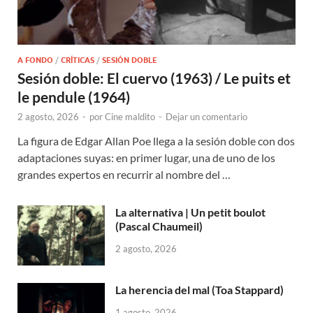
A FONDO
/
CRÍTICAS
/
SESIÓN DOBLE
Sesión doble: El cuervo (1963) / Le puits et
le pendule (1964)
2 agosto, 2026
-
por
Cine maldito
-
Dejar un comentario
La figura de Edgar Allan Poe llega a la sesión doble con dos
adaptaciones suyas: en primer lugar, una de uno de los
grandes expertos en recurrir al nombre del …
La alternativa | Un petit boulot
(Pascal Chaumeil)
2 agosto, 2026
La herencia del mal (Toa Stappard)
1 agosto, 2026