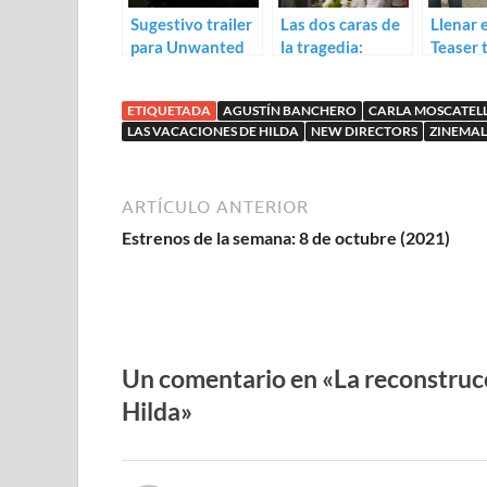
Sugestivo trailer
Las dos caras de
Llenar e
para Unwanted
la tragedia:
Teaser t
de Lena Lansikh
Trailer para Mass
para Jo
debut d
ETIQUETADA
AGUSTÍN BANCHERO
CARLA MOSCATELL
Marco
LAS VACACIONES DE HILDA
NEW DIRECTORS
ZINEMAL
ARTÍCULO ANTERIOR
Estrenos de la semana: 8 de octubre (2021)
Un comentario en «La reconstrucc
Hilda»