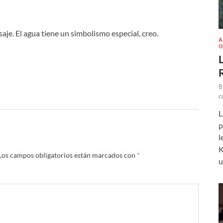
je. El agua tiene un simbolismo especial, creo.
A
O
L
8
c
L
p
l
K
Los campos obligatorios están marcados con
*
u