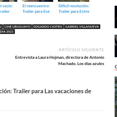
l vacío:
El reencuentro:
Difícil resolución:
railer
Trailer para Ese
Trailer para Entre
sefina,
fin de semana
dos amaneceres
e Javier
I
CINE URUGUAYO
EDGARDO CASTRO
GABRIEL VILLANUEVA
DIA 2021
ARTÍCULO SIGUIENTE
Entrevista a Laura Hojman, directora de Antonio
Machado. Los días azules
ión: Trailer para Las vacaciones de