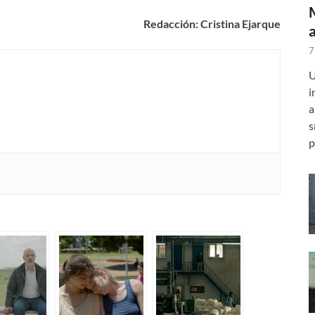
Redacción: Cristina Ejarque
7
U
i
a
s
p