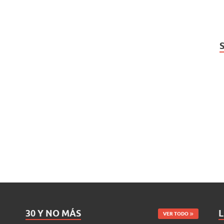
30 Y NO MÁS
L
VER TODO