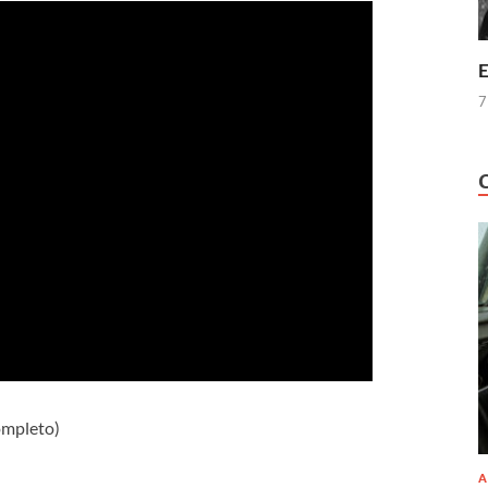
E
7
completo)
A