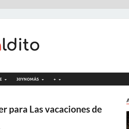
Cine maldito
E
30YNOMÁS
+
ler para Las vacaciones de