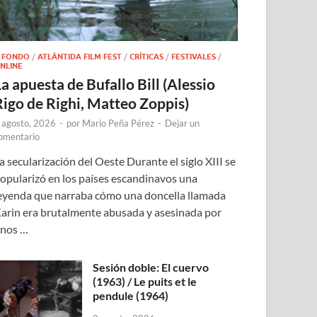
 FONDO
/
ATLÁNTIDA FILM FEST
/
CRÍTICAS
/
FESTIVALES
/
NLINE
a apuesta de Bufallo Bill (Alessio
Rigo de Righi, Matteo Zoppis)
 agosto, 2026
-
por
Mario Peña Pérez
-
Dejar un
omentario
a secularización del Oeste Durante el siglo XIII se
opularizó en los países escandinavos una
eyenda que narraba cómo una doncella llamada
arin era brutalmente abusada y asesinada por
nos …
Sesión doble: El cuervo
(1963) / Le puits et le
pendule (1964)