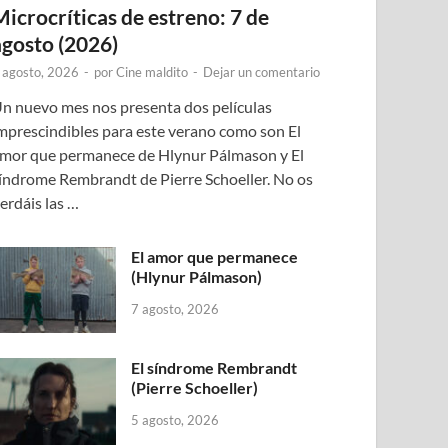
Microcríticas de estreno: 7 de
agosto (2026)
 agosto, 2026
-
por
Cine maldito
-
Dejar un comentario
n nuevo mes nos presenta dos películas
mprescindibles para este verano como son El
mor que permanece de Hlynur Pálmason y El
índrome Rembrandt de Pierre Schoeller. No os
erdáis las …
El amor que permanece
(Hlynur Pálmason)
7 agosto, 2026
El síndrome Rembrandt
(Pierre Schoeller)
5 agosto, 2026