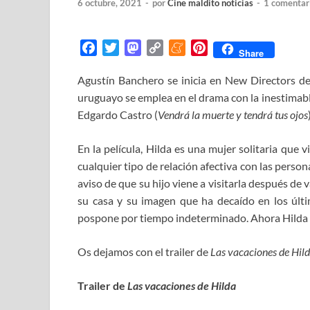
6 octubre, 2021
-
por
Cine maldito noticias
-
1 comentar
F
T
M
C
M
P
Share
a
w
a
o
e
i
Agustín Banchero se inicia en New Directors 
c
i
s
p
n
n
uruguayo se emplea en el drama con la inestimabl
e
t
t
y
e
t
b
t
o
L
a
e
Edgardo Castro (
Vendrá la muerte y tendrá tus ojos
o
e
d
i
m
r
o
r
o
n
e
e
En la película, Hilda es una mujer solitaria que
k
n
k
s
cualquier tipo de relación afectiva con las perso
t
aviso de que su hijo viene a visitarla después de 
su casa y su imagen que ha decaído en los último
pospone por tiempo indeterminado. Ahora Hilda d
Os dejamos con el trailer de
Las vacaciones de Hil
Trailer de
Las vacaciones de Hilda