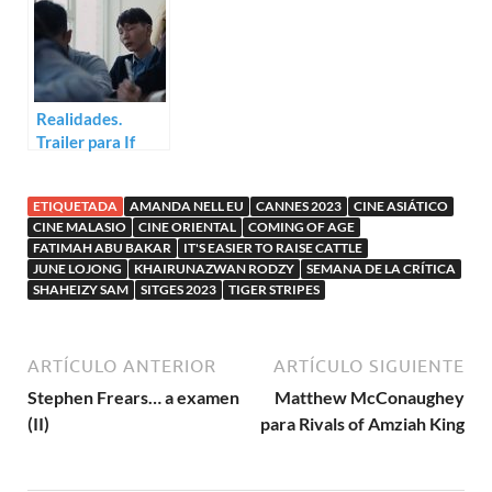
Realidades.
Trailer para If
Only I Could
Hibernate
ETIQUETADA
AMANDA NELL EU
CANNES 2023
CINE ASIÁTICO
CINE MALASIO
CINE ORIENTAL
COMING OF AGE
FATIMAH ABU BAKAR
IT'S EASIER TO RAISE CATTLE
JUNE LOJONG
KHAIRUNAZWAN RODZY
SEMANA DE LA CRÍTICA
SHAHEIZY SAM
SITGES 2023
TIGER STRIPES
ARTÍCULO ANTERIOR
ARTÍCULO SIGUIENTE
Stephen Frears… a examen
Matthew McConaughey
(II)
para Rivals of Amziah King