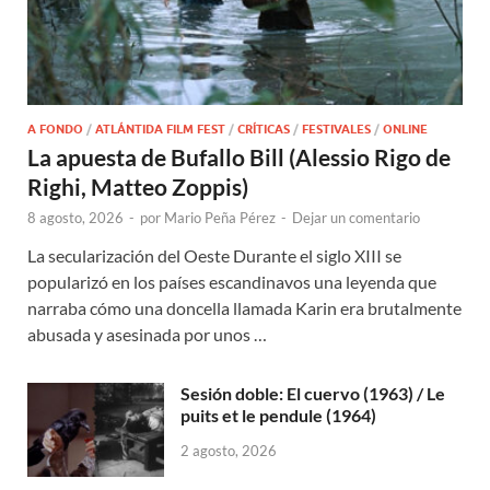
A FONDO
/
ATLÁNTIDA FILM FEST
/
CRÍTICAS
/
FESTIVALES
/
ONLINE
La apuesta de Bufallo Bill (Alessio Rigo de
Righi, Matteo Zoppis)
8 agosto, 2026
-
por
Mario Peña Pérez
-
Dejar un comentario
La secularización del Oeste Durante el siglo XIII se
popularizó en los países escandinavos una leyenda que
narraba cómo una doncella llamada Karin era brutalmente
abusada y asesinada por unos …
Sesión doble: El cuervo (1963) / Le
puits et le pendule (1964)
2 agosto, 2026