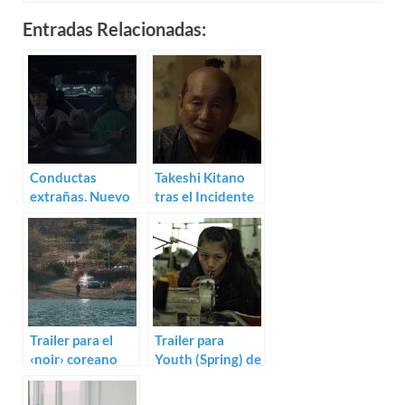
Entradas Relacionadas:
Conductas
Takeshi Kitano
extrañas. Nuevo
tras el Incidente
trailer para Sleep
de Honnō-ji.
Trailer de Kubi
Trailer para el
Trailer para
‹noir› coreano
Youth (Spring) de
Hopeless
Wang Bing