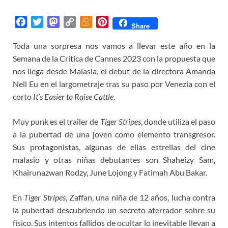
F
T
M
C
M
P
Share
a
w
a
o
e
i
Toda una sorpresa nos vamos a llevar este año en la
c
i
s
p
n
n
Semana de la Crítica de Cannes 2023 con la propuesta que
e
t
t
y
e
t
b
t
o
L
a
e
nos llega desde Malasia, el debut de la directora Amanda
o
e
d
i
m
r
Nell Eu en el largometraje tras su paso por Venezia con el
o
r
o
n
e
e
corto
It’s Easier to Raise Cattle
.
k
n
k
s
t
Muy punk es el trailer de
Tiger Stripes
, donde utiliza el paso
a la pubertad de una joven como elemento transgresor.
Sus protagonistas, algunas de ellas estrellas del cine
malasio y otras niñas debutantes son Shaheizy Sam,
Khairunazwan Rodzy, June Lojong y Fatimah Abu Bakar.
En
Tiger Stripes
, Zaffan, una niña de 12 años, lucha contra
la pubertad descubriendo un secreto aterrador sobre su
físico. Sus intentos fallidos de ocultar lo inevitable llevan a