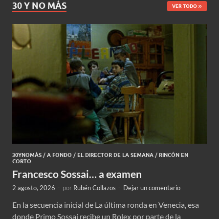
30 Y NO MÁS
VER TODO
30YNOMÁS
/
A FONDO
/
EL DIRECTOR DE LA SEMANA
/
RINCÓN EN
CORTO
Francesco Sossai… a examen
2 agosto, 2026
-
por
Rubén Collazos
-
Dejar un comentario
En la secuencia inicial de La última ronda en Venecia, esa
donde Primo Sossai recibe un Rolex por parte de la