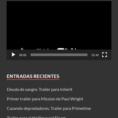
Reproductor
de
vídeo
00:00
01:42
ENTRADAS RECIENTES
Deuda de sangre. Trailer para Inherit
Primer trailer para Mission de Paul Wright
Cazando depredadores. Trailer para Primetime
Trailer para el thriller rural Eixam