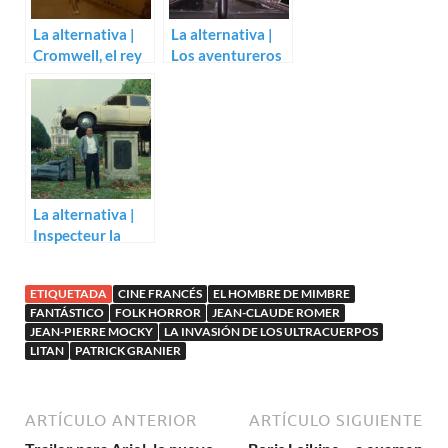
La alternativa |
La alternativa |
Cromwell, el rey
Los aventureros
de los bárbaros
– Tres
(Albert Pyun)
aventureros
(Robert Enrico)
La alternativa |
Inspecteur la
Bavure (Claude
Zidi)
ETIQUETADA
CINE FRANCÉS
EL HOMBRE DE MIMBRE
FANTÁSTICO
FOLK HORROR
JEAN-CLAUDE ROMER
JEAN-PIERRE MOCKY
LA INVASIÓN DE LOS ULTRACUERPOS
LITAN
PATRICK GRANIER
ARTÍCULO ANTERIOR
ARTÍCULO SIGUIENTE