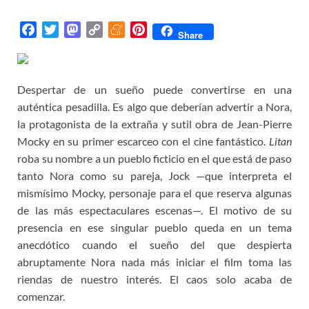
F
T
M
C
M
P
Share
a
w
a
o
e
i
c
i
s
p
n
n
e
t
t
y
e
t
Despertar de un sueño puede convertirse en una
b
t
o
L
a
e
auténtica pesadilla. Es algo que deberían advertir a Nora,
o
e
d
i
m
r
la protagonista de la extraña y sutil obra de Jean-Pierre
o
r
o
n
e
e
Mocky en su primer escarceo con el cine fantástico.
Litan
k
n
k
s
roba su nombre a un pueblo ficticio en el que está de paso
t
tanto Nora como su pareja, Jock —que interpreta el
mismísimo Mocky, personaje para el que reserva algunas
de las más espectaculares escenas—. El motivo de su
presencia en ese singular pueblo queda en un tema
anecdótico cuando el sueño del que despierta
abruptamente Nora nada más iniciar el film toma las
riendas de nuestro interés. El caos solo acaba de
comenzar.