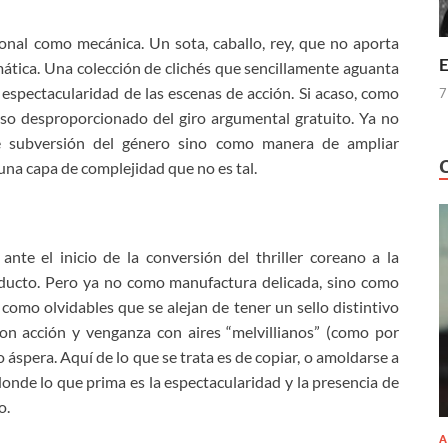
onal como mecánica. Un sota, caballo, rey, que no aporta
E
tica. Una colección de clichés que sencillamente aguanta
y espectacularidad de las escenas de acción. Si acaso, como
7
 uso desproporcionado del giro argumental gratuito. Ya no
e subversión del género sino como manera de ampliar
una capa de complejidad que no es tal.
te el inicio de la conversión del thriller coreano a la
oducto. Pero ya no como manufactura delicada, sino como
 como olvidables que se alejan de tener un sello distintivo
on acción y venganza con aires “melvillianos” (como por
o áspera. Aquí de lo que se trata es de copiar, o amoldarse a
onde lo que prima es la espectacularidad y la presencia de
o.
A