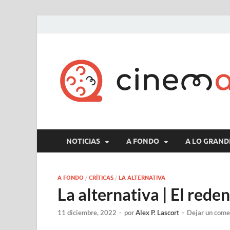
NOTICIAS
A FONDO
A LO GRAND
A FONDO
/
CRÍTICAS
/
LA ALTERNATIVA
La alternativa | El red
11 diciembre, 2022
-
por
Alex P. Lascort
-
Dejar un come