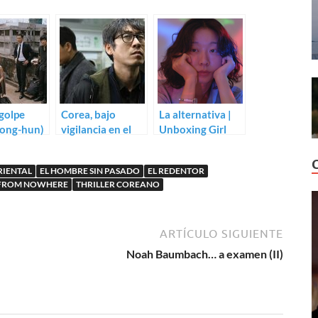
 golpe
Corea, bajo
La alternativa |
Dong-hun)
vigilancia en el
Unboxing Girl
trepidante trailer
(Kim Soo-jung)
de Cold Eyes
RIENTAL
EL HOMBRE SIN PASADO
EL REDENTOR
 FROM NOWHERE
THRILLER COREANO
ARTÍCULO SIGUIENTE
Noah Baumbach… a examen (II)