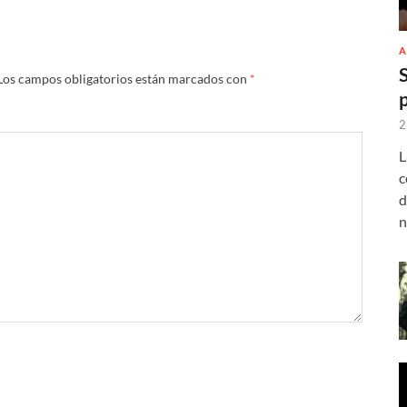
A
Los campos obligatorios están marcados con
*
2
L
c
d
n