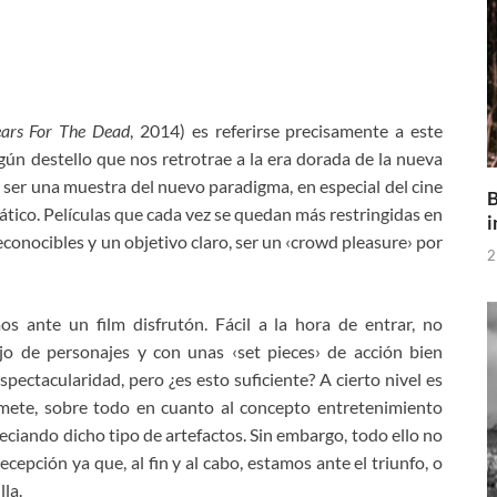
ars For The Dead
, 2014) es referirse precisamente a este
lgún destello que nos retrotrae a la era dorada de la nueva
 ser una muestra del nuevo paradigma, en especial del cine
B
siático. Películas que cada vez se quedan más restringidas en
i
conocibles y un objetivo claro, ser un ‹crowd pleasure› por
2
 ante un film disfrutón. Fácil a la hora de entrar, no
o de personajes y con unas ‹set pieces› de acción bien
pectacularidad, pero ¿es esto suficiente? A cierto nivel es
omete, sobre todo en cuanto al concepto entretenimiento
iando dicho tipo de artefactos. Sin embargo, todo ello no
cepción ya que, al fin y al cabo, estamos ante el triunfo, o
lla.