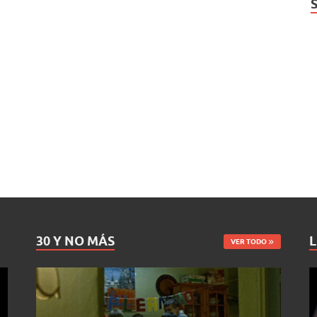
30 Y NO MÁS
L
VER TODO