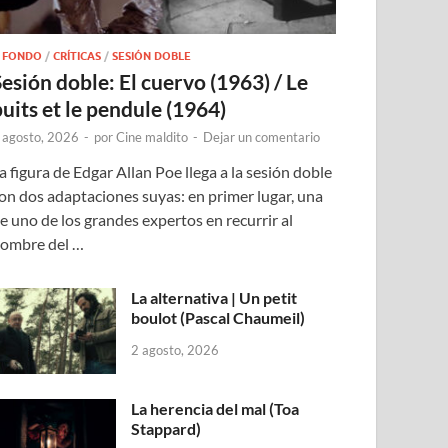
 FONDO
/
CRÍTICAS
/
SESIÓN DOBLE
Sesión doble: El cuervo (1963) / Le
puits et le pendule (1964)
 agosto, 2026
-
por
Cine maldito
-
Dejar un comentario
a figura de Edgar Allan Poe llega a la sesión doble
on dos adaptaciones suyas: en primer lugar, una
e uno de los grandes expertos en recurrir al
ombre del …
La alternativa | Un petit
boulot (Pascal Chaumeil)
2 agosto, 2026
La herencia del mal (Toa
Stappard)