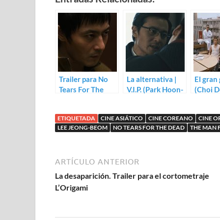
Trailer para No
La alternativa |
El gran
Tears For The
V.I.P. (Park Hoon-
(Choi 
Dead de Lee
jung)
Jeong-beom
ETIQUETADA
CINE ASIÁTICO
CINE COREANO
CINE O
LEE JEONG-BEOM
NO TEARS FOR THE DEAD
THE MAN
ARTÍCULO ANTERIOR
La desaparición. Trailer para el cortometraje
L’Origami