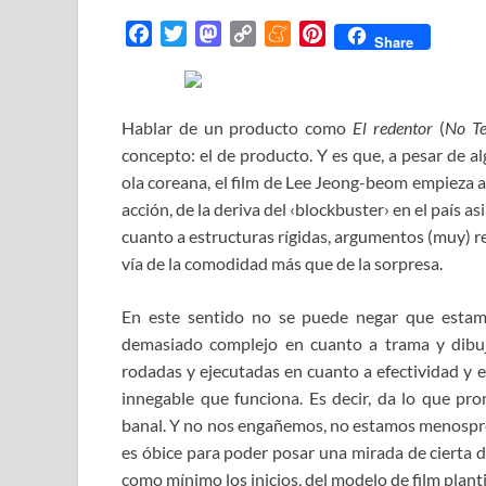
F
T
M
C
M
P
Share
a
w
a
o
e
i
c
i
s
p
n
n
e
t
t
y
e
t
Hablar de un producto como
El redentor
(
No Te
b
t
o
L
a
e
concepto: el de producto. Y es que, a pesar de a
o
e
d
i
m
r
ola coreana, el film de Lee Jeong-beom empieza a
o
r
o
n
e
e
acción, de la deriva del ‹blockbuster› en el país a
k
n
k
s
cuanto a estructuras rígidas, argumentos (muy) re
t
vía de la comodidad más que de la sorpresa.
En este sentido no se puede negar que estamos
demasiado complejo en cuanto a trama y dibuj
rodadas y ejecutadas en cuanto a efectividad y es
innegable que funciona. Es decir, da lo que pr
banal. Y no nos engañemos, no estamos menosprec
es óbice para poder posar una mirada de cierta de
como mínimo los inicios, del modelo de film planti