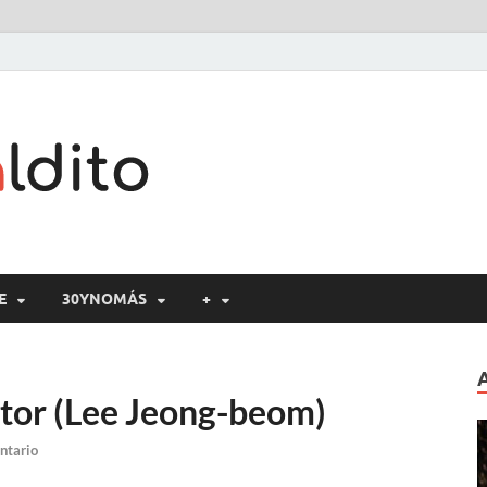
Cine maldito
E
30YNOMÁS
+
entor (Lee Jeong-beom)
ntario