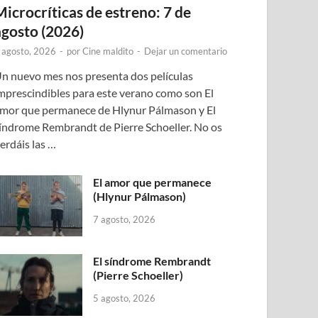
Microcríticas de estreno: 7 de
agosto (2026)
 agosto, 2026
-
por
Cine maldito
-
Dejar un comentario
n nuevo mes nos presenta dos películas
mprescindibles para este verano como son El
mor que permanece de Hlynur Pálmason y El
índrome Rembrandt de Pierre Schoeller. No os
erdáis las …
El amor que permanece
(Hlynur Pálmason)
7 agosto, 2026
El síndrome Rembrandt
(Pierre Schoeller)
5 agosto, 2026