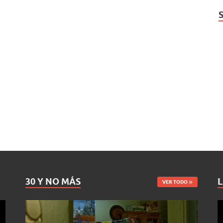
30 Y NO MÁS
L
VER TODO