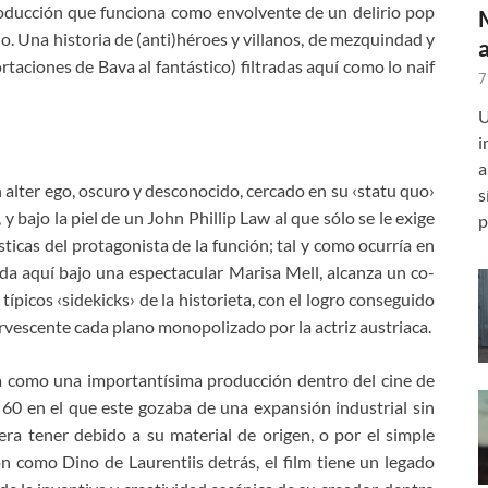
roducción que funciona como envolvente de un delirio pop
. Una historia de (anti)héroes y villanos, de mezquindad y
rtaciones de Bava al fantástico) filtradas aquí como lo naif
7
U
i
a
 alter ego, oscuro y desconocido, cercado en su ‹statu quo›
s
y bajo la piel de un John Phillip Law al que sólo se le exige
p
ísticas del protagonista de la función; tal y como ocurría en
ada aquí bajo una espectacular Marisa Mell, alcanza un co-
ípicos ‹sidekicks› de la historieta, con el logro conseguido
ervescente cada plano monopolizado por la actriz austriaca.
 como una importantísima producción dentro del cine de
60 en el que este gozaba de una expansión industrial sin
era tener debido a su material de origen, o por el simple
 como Dino de Laurentiis detrás, el film tiene un legado