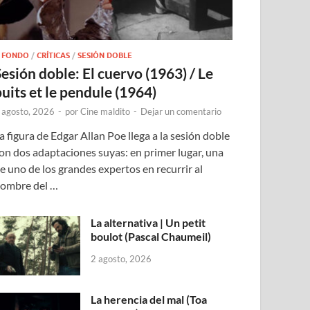
 FONDO
/
CRÍTICAS
/
SESIÓN DOBLE
Sesión doble: El cuervo (1963) / Le
puits et le pendule (1964)
 agosto, 2026
-
por
Cine maldito
-
Dejar un comentario
a figura de Edgar Allan Poe llega a la sesión doble
on dos adaptaciones suyas: en primer lugar, una
e uno de los grandes expertos en recurrir al
ombre del …
La alternativa | Un petit
boulot (Pascal Chaumeil)
2 agosto, 2026
La herencia del mal (Toa