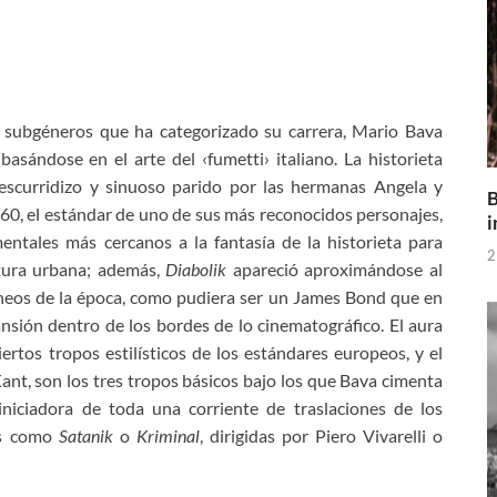
y subgéneros que ha categorizado su carrera, Mario Bava
sándose en el arte del ‹fumetti› italiano. La historieta
 escurridizo y sinuoso parido por las hermanas Angela y
B
s 60, el estándar de uno de sus más reconocidos personajes,
i
entales más cercanos a la fantasía de la historieta para
2
ntura urbana; además,
Diabolik
apareció aproximándose al
áneos de la época, como pudiera ser un James Bond que en
sión dentro de los bordes de lo cinematográfico. El aura
iertos tropos estilísticos de los estándares europeos, y el
nt, son los tres tropos básicos bajo los que Bava cimenta
niciadora de toda una corriente de traslaciones de los
tas como
Satanik
o
Kriminal
, dirigidas por Piero Vivarelli o