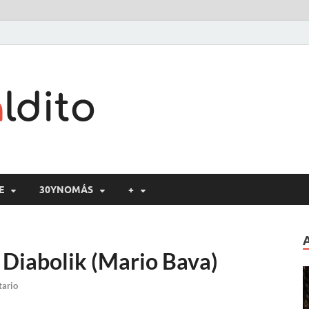
Cine maldito
E
30YNOMÁS
+
: Diabolik (Mario Bava)
tario