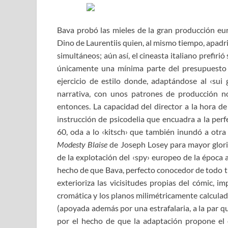
Bava probó las mieles de la gran producción e
Dino de Laurentiis quien, al mismo tiempo, apadr
simultáneos; aún así, el cineasta italiano prefiri
únicamente una mínima parte del presupuesto
ejercicio de estilo donde, adaptándose al ‹sui 
narrativa, con unos patrones de producción no
entonces. La capacidad del director a la hora d
instrucción de psicodelia que encuadra a la perfe
60, oda a lo ‹kitsch› que también inundó a otra
Modesty Blaise
de Joseph Losey para mayor glori
de la explotación del ‹spy› europeo de la época
hecho de que Bava, perfecto conocedor de todo t
exterioriza las vicisitudes propias del cómic, i
cromática y los planos milimétricamente calculad
(apoyada además por una estrafalaria, a la par q
por el hecho de que la adaptación propone el 