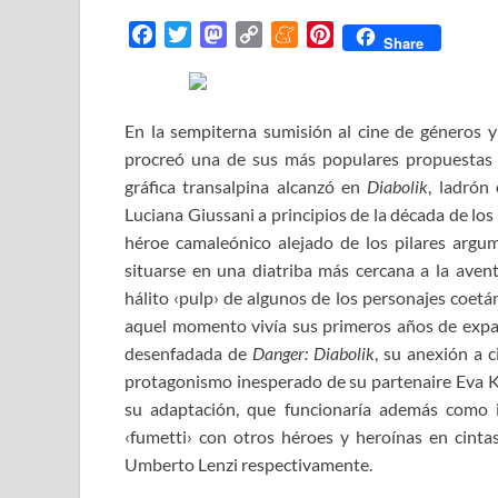
F
T
M
C
M
P
Share
a
w
a
o
e
i
c
i
s
p
n
n
e
t
t
y
e
t
En la sempiterna sumisión al cine de géneros 
b
t
o
L
a
e
procreó una de sus más populares propuestas ba
o
e
d
i
m
r
gráfica transalpina alcanzó en
Diabolik
, ladrón
o
r
o
n
e
e
Luciana Giussani a principios de la década de lo
k
n
k
s
héroe camaleónico alejado de los pilares argum
t
situarse en una diatriba más cercana a la ave
hálito ‹pulp› de algunos de los personajes coet
aquel momento vivía sus primeros años de expan
desenfadada de
Danger: Diabolik
, su anexión a c
protagonismo inesperado de su partenaire Eva Ka
su adaptación, que funcionaría además como i
‹fumetti› con otros héroes y heroínas en cin
Umberto Lenzi respectivamente.