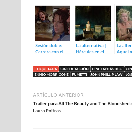
Sesión doble:
La alternativa |
La alter
Carrera con el
Hércules en el
Aquel 
Diablo (1975) /
centro de la
tren bl
Semáforo rojo
Tierra (Mario
(Enzo G
ETIQUETADA
CINE DE ACCIÓN
CINE FANTÁSTICO
CIN
(1974)
Bava, Franco
Castella
ENNIO MORRICONE
FUMETTI
JOHN PHILLIP LAW
JOS
Prosperi)
ARTÍCULO ANTERIOR
Trailer para All The Beauty and The Bloodshed 
Laura Poitras