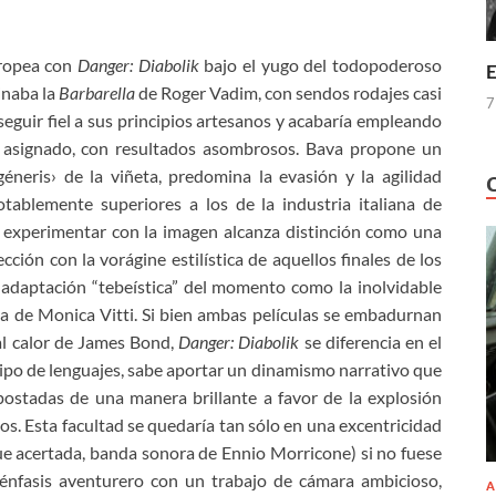
uropea con
Danger: Diabolik
bajo el yugo del todopoderoso
E
inaba la
Barbarella
de Roger Vadim, con sendos rodajes casi
7
ó seguir fiel a sus principios artesanos y acabaría empleando
 asignado, con resultados asombrosos. Bava propone un
géneris› de la viñeta, predomina la evasión y la agilidad
tablemente superiores a los de la industria italiana de
e experimentar con la imagen alcanza distinción como una
cción con la vorágine estilística de aquellos finales de los
 adaptación “tebeística” del momento como la inolvidable
a de Monica Vitti. Si bien ambas películas se embadurnan
 al calor de James Bond,
Danger: Diabolik
se diferencia en el
ipo de lenguajes, sabe aportar un dinamismo narrativo que
mpostadas de una manera brillante a favor de la explosión
os. Esta facultad se quedaría tan sólo en una excentricidad
ue acertada, banda sonora de Ennio Morricone) si no fuese
énfasis aventurero con un trabajo de cámara ambicioso,
A