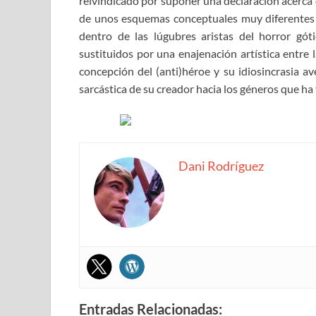
reivindicado por suponer una declaración acerca d
de unos esquemas conceptuales muy diferentes a
dentro de las lúgubres aristas del horror góti
sustituidos por una enajenación artística entre 
concepción del (anti)héroe y su idiosincrasia a
sarcástica de su creador hacia los géneros que ha 
Dani Rodríguez
Entradas Relacionadas: