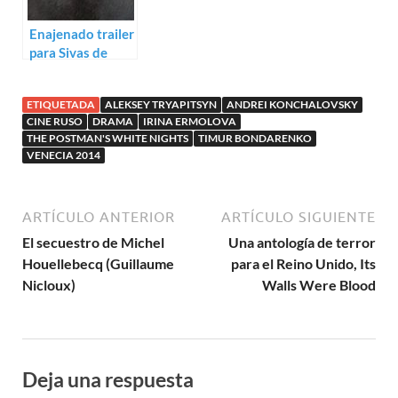
Enajenado trailer
para Sivas de
Kaan Mujdeci
ETIQUETADA
ALEKSEY TRYAPITSYN
ANDREI KONCHALOVSKY
CINE RUSO
DRAMA
IRINA ERMOLOVA
THE POSTMAN'S WHITE NIGHTS
TIMUR BONDARENKO
VENECIA 2014
ARTÍCULO ANTERIOR
ARTÍCULO SIGUIENTE
El secuestro de Michel
Una antología de terror
Houellebecq (Guillaume
para el Reino Unido, Its
Nicloux)
Walls Were Blood
Deja una respuesta