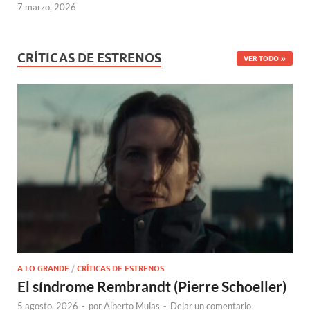
7 marzo, 2026
CRÍTICAS DE ESTRENOS
VER TODO
A LO GRANDE
/
CRÍTICAS DE ESTRENOS
El síndrome Rembrandt (Pierre Schoeller)
5 agosto, 2026
-
por
Alberto Mulas
-
Dejar un comentario