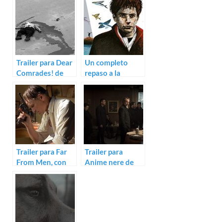
Trailer para Dear
Un completo
Comrades! de
repaso a la
Andrei
Sección Oficial de
Konchalovsky
Venecia
Trailer para Far
Trailer para
From Men, con
Anime nere de
Viggo Mortensen
Francesco Munzi