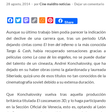
28 agosto, 2014
-
por
Cine maldito noticias
-
Dejar un comentario
F
T
M
C
M
P
Share
a
w
a
o
e
i
Aunque su último trabajo bien podía parecer la indicación
c
i
s
p
n
n
del declive de una carrera que, tras un periodo USA
e
t
t
y
e
t
b
t
o
L
a
e
dejando cintas como
El tren del infierno
o la más conocida
o
e
d
i
m
r
Tango & Cash
, había recuperado sensaciones gracias a
o
r
o
n
e
e
películas como
La casa de los engaños
, no se puede dudar
k
n
k
s
del talento de un cineasta, Andrei Konchalovsky, que ha
t
dejado en su haber obras como la galardonada y laureada
Siberiada
, quizá uno de esos títulos no tan conocidos de la
cinematografía soviet debido a su extensa duración.
Que Konchalovsky vuelva tras aquella producción
británica titulada
El cascanueces 3D
, y lo haga participando
en la Sección Oficial de Venecia, esto es, optando al León