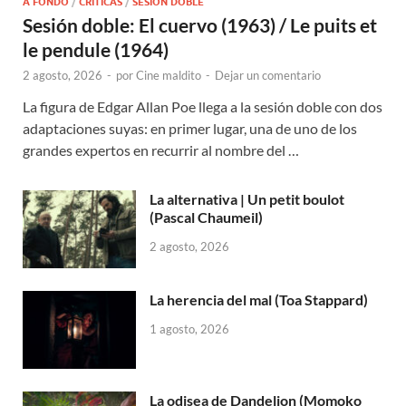
A FONDO
/
CRÍTICAS
/
SESIÓN DOBLE
Sesión doble: El cuervo (1963) / Le puits et
le pendule (1964)
2 agosto, 2026
-
por
Cine maldito
-
Dejar un comentario
La figura de Edgar Allan Poe llega a la sesión doble con dos
adaptaciones suyas: en primer lugar, una de uno de los
grandes expertos en recurrir al nombre del …
La alternativa | Un petit boulot
(Pascal Chaumeil)
2 agosto, 2026
La herencia del mal (Toa Stappard)
1 agosto, 2026
La odisea de Dandelion (Momoko