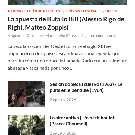
A FONDO
/
ATLÁNTIDA FILM FEST
/
CRÍTICAS
/
FESTIVALES
/
ONLINE
La apuesta de Bufallo Bill (Alessio Rigo de
Righi, Matteo Zoppis)
8 agosto, 2026
-
por
Mario Peña Pérez
-
Dejar un comentario
La secularización del Oeste Durante el siglo XIII se
popularizó en los países escandinavos una leyenda que
narraba cómo una doncella llamada Karin era brutalmente
abusada y asesinada por unos …
Sesión doble: El cuervo (1963) / Le
puits et le pendule (1964)
2 agosto, 2026
La alternativa | Un petit boulot
(Pascal Chaumeil)
2 agosto, 2026