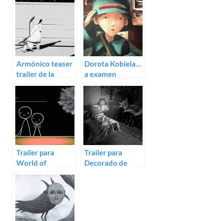
Armónico teaser
Dorota Kobiela…
trailer de la
a examen
animada Oh
Mother!
Trailer para
Trailer para
World of
Decorado de
Tomorrow de
Alberto Vázquez
Hertzfeldt