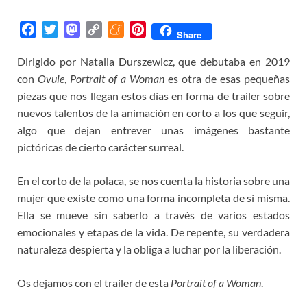
F
T
M
C
M
P
Share
a
w
a
o
e
i
Dirigido por
Natalia Durszewicz, que debutaba en 2019
c
i
s
p
n
n
con
e
Ovule
t
,
Portrait of a Woman
t
y
e
t
es otra de esas pequeñas
b
t
o
L
a
e
piezas que nos llegan estos días en forma de trailer sobre
o
e
d
i
m
r
nuevos talentos de la animación en corto a los que seguir,
o
r
o
n
e
e
algo que dejan entrever unas imágenes bastante
k
n
k
s
pictóricas de cierto carácter surreal.
t
En el corto de la polaca, se nos cuenta la historia sobre una
mujer que existe como una forma incompleta de sí misma.
Ella se mueve sin saberlo a través de varios estados
emocionales y etapas de la vida. De repente, su verdadera
naturaleza despierta y la obliga a luchar por la liberación.
Os dejamos con el trailer de esta
Portrait of a Woman
.