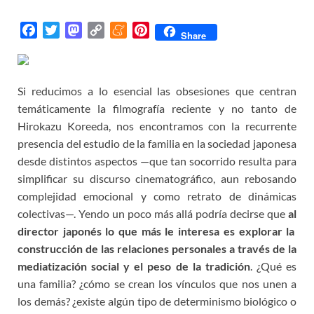
F
T
M
C
M
P
Share
a
w
a
o
e
i
c
i
s
p
n
n
e
t
t
y
e
t
Si reducimos a lo esencial las obsesiones que centran
b
t
o
L
a
e
temáticamente la filmografía reciente y no tanto de
o
e
d
i
m
r
Hirokazu Koreeda, nos encontramos con la recurrente
o
r
o
n
e
e
presencia del estudio de la familia en la sociedad japonesa
k
n
k
s
desde distintos aspectos —que tan socorrido resulta para
t
simplificar su discurso cinematográfico, aun rebosando
complejidad emocional y como retrato de dinámicas
colectivas—. Yendo un poco más allá podría decirse que
al
director japonés lo que más le interesa es explorar la
construcción de las relaciones persona
l
es a través de la
mediatización social y el peso de la tradición
. ¿Qué es
una familia? ¿cómo se crean los vínculos que nos unen a
los demás? ¿existe algún tipo de determinismo biológico o