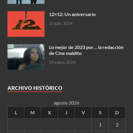
12×12: Un aniversario
22 julio, 2024
Lo mejor de 2023 por… la redacción
de Cine maldito
20 enero, 2024
ARCHIVO HISTÓRICO
agosto 2026
L
M
X
J
V
S
D
1
2