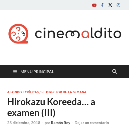
Cine maldito
MENÚ PRINCIPAL
A FONDO
/
CRÍTICAS
/
EL DIRECTOR DE LA SEMANA
Hirokazu Koreeda… a
examen (III)
23 diciembre, 2018
-
por
Ramón Rey
-
Dejar un comentario