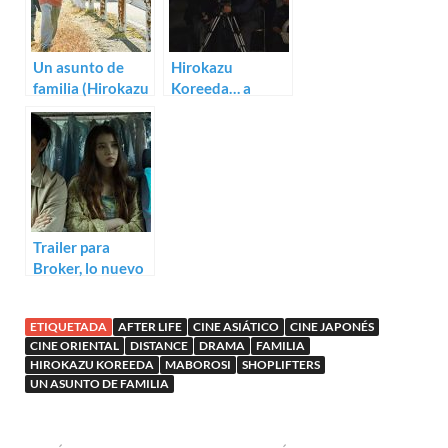
Un asunto de
Hirokazu
familia (Hirokazu
Koreeda… a
Koreeda)
examen
Trailer para
Broker, lo nuevo
de Hirokazu
Koreeda
ETIQUETADA
AFTER LIFE
CINE ASIÁTICO
CINE JAPONÉS
CINE ORIENTAL
DISTANCE
DRAMA
FAMILIA
HIROKAZU KOREEDA
MABOROSI
SHOPLIFTERS
UN ASUNTO DE FAMILIA