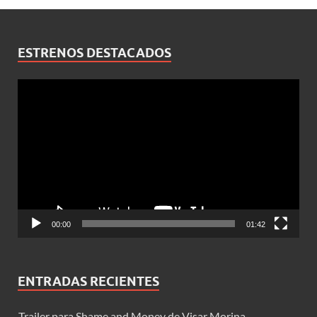
ESTRENOS DESTACADOS
Reproductor
de
vídeo
00:00
01:42
ENTRADAS RECIENTES
Trailer para Shame and Money de Visar Morina