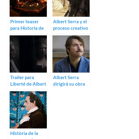
Primer teaser
Albert Serra y el
para Historia de
proceso creativo
la meva mort de
en Personalien
Albert Serra
Trailer para
Albert Serra
Liberté de Albert
dirigirá su obra
Serra
teatral Liberté
Història de la