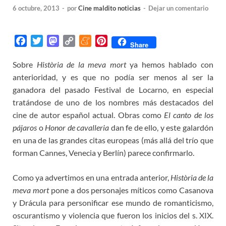
6 octubre, 2013
-
por
Cine maldito noticias
-
Dejar un comentario
F
T
M
C
M
P
Share
a
w
a
o
e
i
Sobre
Història de la meva mort
ya hemos hablado con
c
i
s
p
n
n
anterioridad, y es que no podía ser menos al ser la
e
t
t
y
e
t
b
t
o
L
a
e
ganadora del pasado Festival de Locarno, en especial
o
e
d
i
m
r
tratándose de uno de los nombres más destacados del
o
r
o
n
e
e
cine de autor español actual. Obras como
El canto de los
k
n
k
s
pájaros
o
Honor de cavalleria
dan fe de ello, y este galardón
t
en una de las grandes citas europeas (más allá del trío que
forman Cannes, Venecia y Berlín) parece confirmarlo.
Como ya advertimos en una entrada anterior,
Història de la
meva mort
pone a dos personajes míticos como Casanova
y Drácula para personificar ese mundo de romanticismo,
oscurantismo y violencia que fueron los inicios del s. XIX.