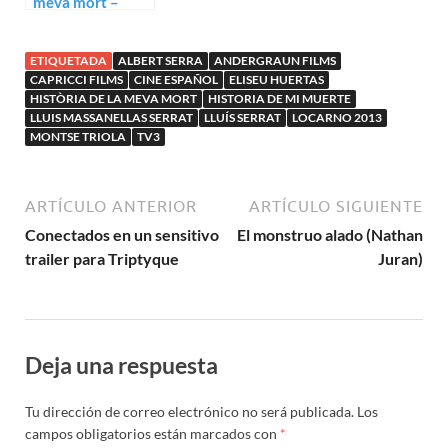
meva mort –
Historia de mi
muerte (Albert
ETIQUETADA
ALBERT SERRA
ANDERGRAUN FILMS
Serra)
CAPRICCI FILMS
CINE ESPAÑOL
ELISEU HUERTAS
HISTÒRIA DE LA MEVA MORT
HISTORIA DE MI MUERTE
LLUIS MASSANELLAS SERRAT
LLUÍS SERRAT
LOCARNO 2013
MONTSE TRIOLA
TV3
ARTÍCULO ANTERIOR
ARTÍCULO SIGUIENTE
Conectados en un sensitivo
El monstruo alado (Nathan
trailer para Triptyque
Juran)
Deja una respuesta
Tu dirección de correo electrónico no será publicada.
Los
campos obligatorios están marcados con
*