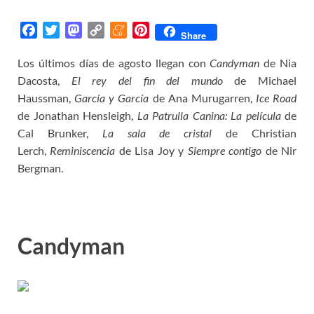
F
T
M
C
M
P
Share
a
w
a
o
e
i
Los últimos días de agosto llegan con
Candyman
de Nia
c
i
s
p
n
n
Dacosta,
e
t
El rey del fin del mundo
t
y
e
t
de Michael
b
t
o
L
a
e
Haussman,
García y García
de Ana Murugarren,
Ice Road
o
e
d
i
m
r
de Jonathan Hensleigh,
La Patrulla Canina: La película
de
o
r
o
n
e
e
Cal Brunker,
La sala de cristal
de Christian
k
n
k
s
Lerch,
Reminiscencia
de Lisa Joy y
Siempre contigo
de Nir
t
Bergman.
Candyman