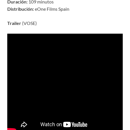
Duración:
109 minutos
Distribución:
eOne Films Spain
Trailer
(VOSE)