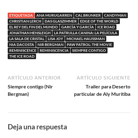
We Are
ETIQUETADA
ANA MURUGARREN
CAL BRUNKER
CANDYMAN
CHRISTIAN LERCH
DAS GLASZIMMER
EDGE OF THE WORLD
EL REY DEL FIN DEL MUNDO
GARCÍA Y GARCÍA
ICE ROAD
JONATHAN HENSLEIGH
LA PATRULLA CANINA: LA PELÍCULA
LA SALA DE CRISTAL
LISA JOY
MICHAEL HAUSSMAN
NIA DACOSTA
NIR BERGMAN
PAW PATROL: THE MOVIE
REMINISCENCE
REMINISCENCIA
SIEMPRE CONTIGO
THE ICE ROAD
ARTÍCULO ANTERIOR
ARTÍCULO SIGUIENTE
Siempre contigo (Nir
Trailer para Deserto
Bergman)
particular de Aly Muritiba
Deja una respuesta