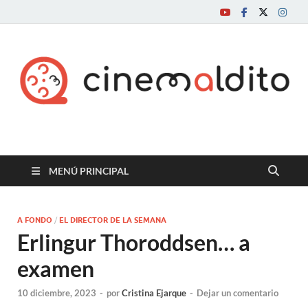
Cine maldito
MENÚ PRINCIPAL
A FONDO
/
EL DIRECTOR DE LA SEMANA
Erlingur Thoroddsen… a
examen
10 diciembre, 2023
-
por
Cristina Ejarque
-
Dejar un comentario