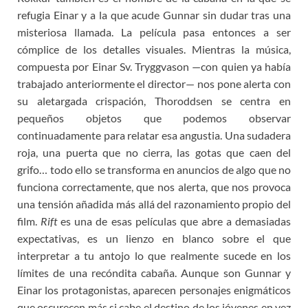
refugia Einar y a la que acude Gunnar sin dudar tras una
misteriosa llamada. La película pasa entonces a ser
cómplice de los detalles visuales. Mientras la música,
compuesta por Einar Sv. Tryggvason —con quien ya había
trabajado anteriormente el director— nos pone alerta con
su aletargada crispación, Thoroddsen se centra en
pequeños objetos que podemos observar
continuadamente para relatar esa angustia. Una sudadera
roja, una puerta que no cierra, las gotas que caen del
grifo… todo ello se transforma en anuncios de algo que no
funciona correctamente, que nos alerta, que nos provoca
una tensión añadida más allá del razonamiento propio del
film.
Rift
es una de esas películas que abre a demasiadas
expectativas, es un lienzo en blanco sobre el que
interpretar a tu antojo lo que realmente sucede en los
límites de una recóndita cabaña. Aunque son Gunnar y
Einar los protagonistas, aparecen personajes enigmáticos
que oscurecen más si cabe el destino de los jóvenes en vez