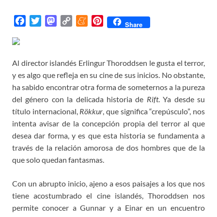
F
T
M
C
M
P
Share
a
w
a
o
e
i
c
i
s
p
n
n
e
t
t
y
e
t
Al director islandés Erlingur Thoroddsen le gusta el terror,
b
t
o
L
a
e
y es algo que refleja en su cine de sus inicios. No obstante,
o
e
d
i
m
r
ha sabido encontrar otra forma de someternos a la pureza
o
r
o
n
e
e
del género con la delicada historia de
Rift
. Ya desde su
k
n
k
s
título internacional,
Rökkur
, que significa “crepúsculo”, nos
t
intenta avisar de la concepción propia del terror al que
desea dar forma, y es que esta historia se fundamenta a
través de la relación amorosa de dos hombres que de la
que solo quedan fantasmas.
Con un abrupto inicio, ajeno a esos paisajes a los que nos
tiene acostumbrado el cine islandés, Thoroddsen nos
permite conocer a Gunnar y a Einar en un encuentro