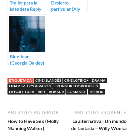
Trailer para la
Desierto
islandesa Reply
particular (Aly
To a Letter From
Muritiba)
Helga
Blue Jean
(Georgia Oakley)
ETIQUETADA
CINE ISLANDÉS
CINE LGTBIQ+
DRAMA
EINAR SV. TRYGGVASON
ERLINGUR THORODDSEN
LA PARTITURA
RIFT
RÖKKUR
ROMANCE
TERROR
ARTÍCULO ANTERIOR
ARTÍCULO SIGUIENTE
How to Have Sex (Molly
La alternativa | Un mundo
Manning Walker)
de fantasía – Willy Wonka