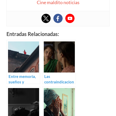
Cine maldito noticias
Entradas Relacionadas:
Entre memoria,
Las
sueños y
contraindicacion
cambios. Trailer
es de encontrar
para Tears in
pareja. Trailer
Kuala Lumpur
para Bad Girl