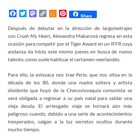
F
T
M
C
M
P
Share
a
w
a
o
e
i
Después de debutar en la dirección de largometrajes
c
i
s
p
n
n
con
e
Crush My Heart
t
t
y
, Alexandra Makarová regresa en esta
e
t
b
t
o
L
a
e
ocasión para competir por el Tiger Award en un IFFR cuya
o
e
d
i
m
r
andanza da inicio este mismo jueves en busca de nuevo
o
r
o
n
e
e
talento, como suele habituar el certamen neerlandés.
k
n
k
s
t
Para ello, la eslovaca nos trae
Perla
, que nos sitúa en la
década de los 80, donde una madre soltera y artista
disidente que huyó de la Checoslovaquia comunista se
verá obligada a regresar a su país natal para saldar una
vieja deuda. El arriesgado viaje se tornará aún más
peligroso cuando, debido a una serie de acontecimientos
inesperados, salgan a la luz secretos ocultos durante
mucho tiempo.