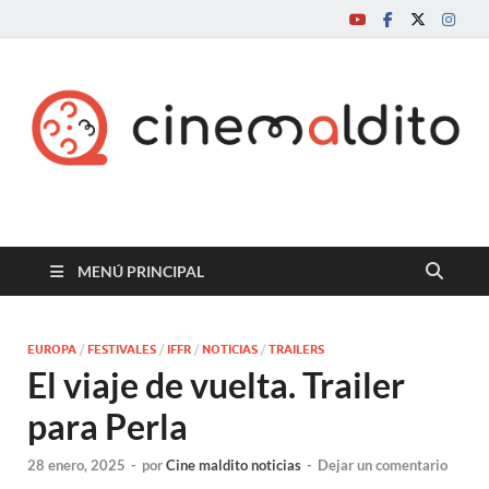
Cine maldito
MENÚ PRINCIPAL
EUROPA
/
FESTIVALES
/
IFFR
/
NOTICIAS
/
TRAILERS
El viaje de vuelta. Trailer
para Perla
28 enero, 2025
-
por
Cine maldito noticias
-
Dejar un comentario