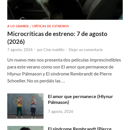
A LO GRANDE
/
CRÍTICAS DE ESTRENOS
Microcríticas de estreno: 7 de agosto
(2026)
7 agosto, 2026
-
por
Cine maldito
-
Dejar un comentario
Un nuevo mes nos presenta dos películas imprescindibles
para este verano como son El amor que permanece de
Hlynur Pálmason y El síndrome Rembrandt de Pierre
Schoeller. No os perdáis las …
El amor que permanece (Hlynur
Pálmason)
7 agosto, 2026
El síndrome Rembrandt (Pierre