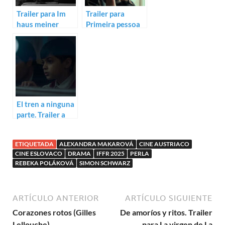
Trailer para Im
Trailer para
haus meiner
Primeira pessoa
eltern de Tim
do plural de
Ellrich
Sandro Aguilar
El tren a ninguna
parte. Trailer a
Sunshine Express
de Amirali
ETIQUETADA
ALEXANDRA MAKAROVÁ
CINE AUSTRIACO
Navaee
CINE ESLOVACO
DRAMA
IFFR 2025
PERLA
REBEKA POLÁKOVÁ
SIMON SCHWARZ
ARTÍCULO ANTERIOR
ARTÍCULO SIGUIENTE
Corazones rotos (Gilles
De amoríos y ritos. Trailer
Lellouche)
para La virgen de La