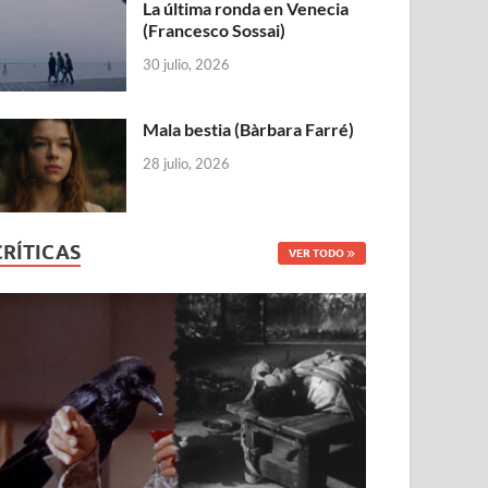
La última ronda en Venecia
(Francesco Sossai)
30 julio, 2026
Mala bestia (Bàrbara Farré)
28 julio, 2026
CRÍTICAS
VER TODO