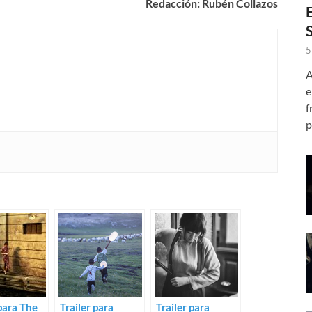
Redacción: Rubén Collazos
5
A
e
f
p
 para The
Trailer para
Trailer para