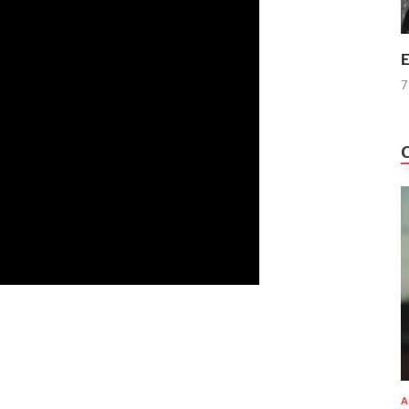
E
7
A