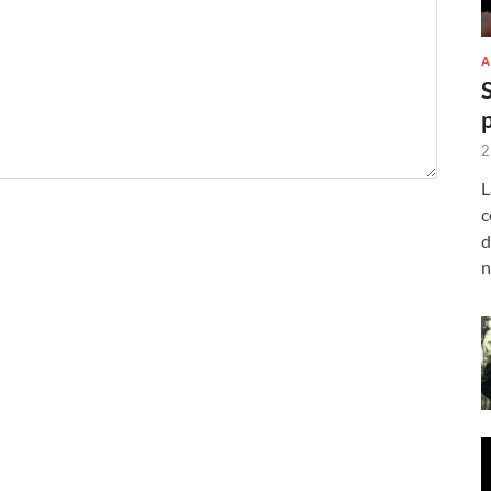
A
2
L
c
d
n