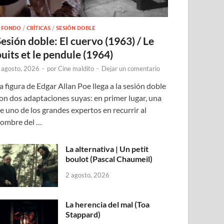
 FONDO
/
CRÍTICAS
/
SESIÓN DOBLE
Sesión doble: El cuervo (1963) / Le
puits et le pendule (1964)
 agosto, 2026
-
por
Cine maldito
-
Dejar un comentario
a figura de Edgar Allan Poe llega a la sesión doble
on dos adaptaciones suyas: en primer lugar, una
e uno de los grandes expertos en recurrir al
ombre del …
La alternativa | Un petit
boulot (Pascal Chaumeil)
2 agosto, 2026
La herencia del mal (Toa
Stappard)