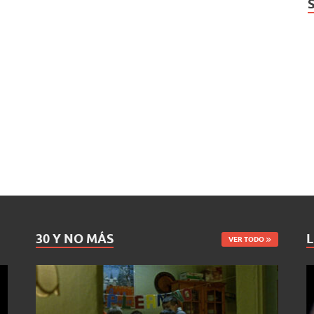
30 Y NO MÁS
L
VER TODO