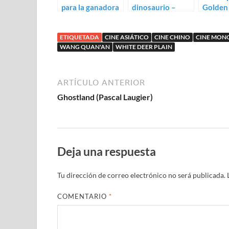
para la ganadora
dinosaurio –
Golden 
del Oso de Plata,
Öndög (Wang
nuevo 
White Deer Plain
Quan’an)
Hui
ETIQUETADA
CINE ASIÁTICO
CINE CHINO
CINE MON
WANG QUAN'AN
WHITE DEER PLAIN
ARTÍCULO ANTERIOR
Ghostland (Pascal Laugier)
Deja una respuesta
Tu dirección de correo electrónico no será publicada.
COMENTARIO
*