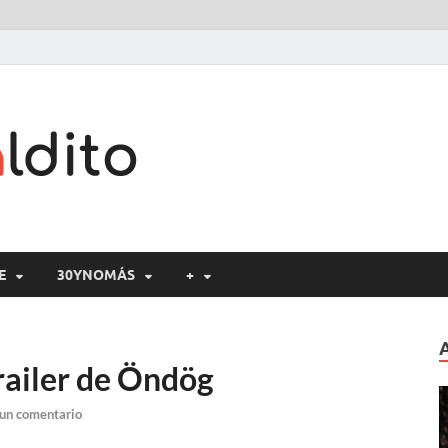
Cine maldito
E
30YNOMÁS
+
Trailer de Öndög
 un comentario