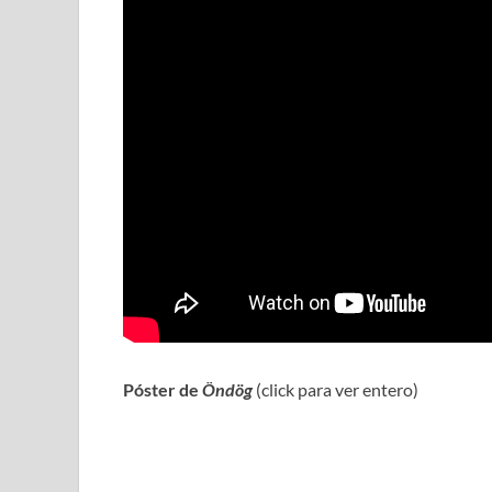
Póster de
Öndög
(click para ver entero)