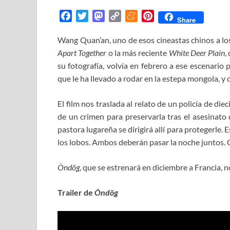
F
T
M
C
M
P
Share
a
w
a
o
e
i
Wang Quan’an, uno de esos cineastas chinos a los
c
i
s
p
n
n
Apart Together
e
t
t
o la más reciente
y
e
t
White Deer Plain
,
b
t
o
L
a
e
su fotografía, volvía en febrero a ese escenario 
o
e
d
i
m
r
que le ha llevado a rodar en la estepa mongola, y 
o
r
o
n
e
e
k
n
k
s
El film nos traslada al relato de un policía de di
t
de un crimen para preservarla tras el asesinato 
pastora lugareña se dirigirá allí para protegerle.
los lobos. Ambos deberán pasar la noche juntos. 
Öndög
, que se estrenará en diciembre a Francia, no
Trailer de
Öndög