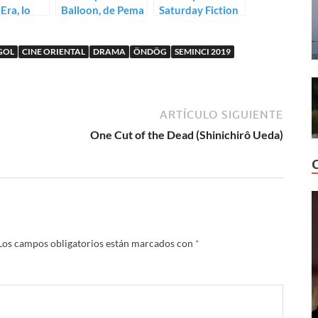
Era, lo
Balloon, de Pema
Saturday Fiction
de Ann
Tseden
de Lou Ye
GOL
CINE ORIENTAL
DRAMA
ÖNDÖG
SEMINCI 2019
ARTÍCULO SIGUIENTE
One Cut of the Dead (Shinichirô Ueda)
Los campos obligatorios están marcados con
*