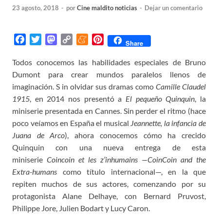
23 agosto, 2018
-
por
Cine maldito noticias
-
Dejar un comentario
F
T
M
C
M
P
Share
a
w
a
o
e
i
Todos conocemos las habilidades especiales de Bruno
c
i
s
p
n
n
Dumont para crear mundos paralelos llenos de
e
t
t
y
e
t
b
t
o
L
a
e
imaginación. S in olvidar sus dramas como
Camille Claudel
o
e
d
i
m
r
1915
, en 2014 nos presentó a
El pequeño Quinquin
, la
o
r
o
n
e
e
miniserie presentada en Cannes. Sin perder el ritmo (hace
k
n
k
s
poco veíamos en España el musical
Jeannette, la infancia de
t
Juana de Arco
), ahora conocemos cómo ha crecido
Quinquin con una nueva entrega de esta
miniserie
Coincoin et les z’inhumains —
CoinCoin and the
Extra-humans
como título internacional—, en la que
repiten muchos de sus actores, comenzando por su
protagonista Alane Delhaye, con Bernard Pruvost,
Philippe Jore, Julien Bodart y Lucy Caron.