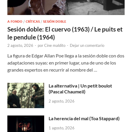
A FONDO
/
CRÍTICAS
/
SESIÓN DOBLE
Sesión doble: El cuervo (1963) / Le puits et
le pendule (1964)
2 agosto, 2026
-
por
Cine maldito
-
Dejar un comentario
La figura de Edgar Allan Poe llega a la sesión doble con dos
adaptaciones suyas: en primer lugar, una de uno de los
grandes expertos en recurrir al nombre del …
La alternativa | Un petit boulot
(Pascal Chaumeil)
2 agosto, 2026
La herencia del mal (Toa Stappard)
1 agosto, 2026