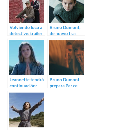
Volviendo loco al
Bruno Dumont,
detective: trailer
de nuevo tras
de P’tit Quinquin
Juana de Arco:
Trailer de Jeanne
Jeannette tendrá
Bruno Dumont
continuación:
prepara Par ce
Bruno Dumont
demi-clair matin
rodará Jeanne
con Léa Seydoux