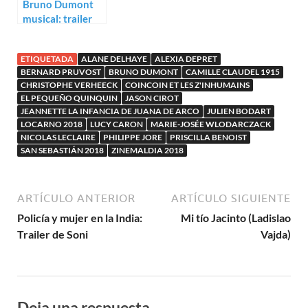
Bruno Dumont
musical: trailer
de Jeannette
ETIQUETADA
ALANE DELHAYE
ALEXIA DEPRET
BERNARD PRUVOST
BRUNO DUMONT
CAMILLE CLAUDEL 1915
CHRISTOPHE VERHEECK
COINCOIN ET LES Z'INHUMAINS
EL PEQUEÑO QUINQUIN
JASON CIROT
JEANNETTE LA INFANCIA DE JUANA DE ARCO
JULIEN BODART
LOCARNO 2018
LUCY CARON
MARIE-JOSÉE WLODARCZACK
NICOLAS LECLAIRE
PHILIPPE JORE
PRISCILLA BENOIST
SAN SEBASTIÁN 2018
ZINEMALDIA 2018
ARTÍCULO ANTERIOR
ARTÍCULO SIGUIENTE
Policía y mujer en la India:
Mi tío Jacinto (Ladislao
Trailer de Soni
Vajda)
Deja una respuesta