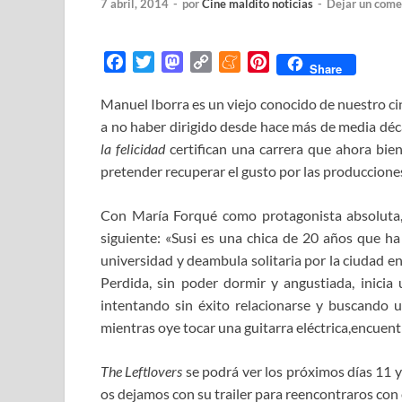
7 abril, 2014
-
por
Cine maldito noticias
-
Dejar un come
F
T
M
C
M
P
Share
a
w
a
o
e
i
Manuel Iborra es un viejo conocido de nuestro cine
c
i
s
p
n
n
a no haber dirigido desde hace más de media dé
e
t
t
y
e
t
b
t
o
L
a
e
la felicidad
certifican una carrera que ahora bie
o
e
d
i
m
r
pretender recuperar el gusto por las produccione
o
r
o
n
e
e
k
n
k
s
Con María Forqué como protagonista absoluta, y
t
siguiente: «Susi es una chica de 20 años que ha 
universidad y deambula solitaria por la ciudad e
Perdida, sin poder dormir y angustiada, inicia
intentando sin éxito relacionarse y buscando un
mientras oye tocar una guitarra eléctrica,encuen
The Leftlovers
se podrá ver los próximos días 11 y 
os dejamos con su trailer para reencontraros con e