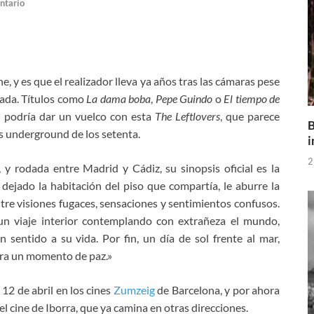
ntario
, y es que el realizador lleva ya años tras las cámaras pese
cada. Títulos como
La dama boba
,
Pepe Guindo
o
El tiempo de
n podría dar un vuelco con esta
The Leftlovers
, que parece
B
s underground de los setenta.
i
2
 rodada entre Madrid y Cádiz, su sinopsis oficial es la
dejado la habitación del piso que compartía, le aburre la
ntre visiones fugaces, sensaciones y sentimientos confusos.
 un viaje interior contemplando con extrañeza el mundo,
 sentido a su vida. Por fin, un día de sol frente al mar,
tra un momento de paz.»
12 de abril en los cines
Zumzeig
de Barcelona, y por ahora
l cine de Iborra, que ya camina en otras direcciones.