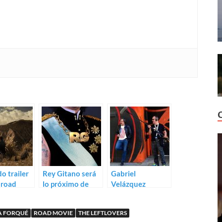
o trailer
Rey Gitano será
Gabriel
 ‹road
lo próximo de
Velázquez
 Anochece
Juanma Bajo
termina el rodaje
dia
Ulloa
de Subterranean
A FORQUÉ
ROAD MOVIE
THE LEFTLOVERS