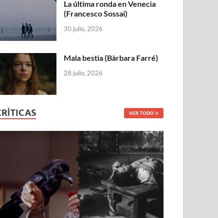
La última ronda en Venecia
(Francesco Sossai)
30 julio, 2026
Mala bestia (Bàrbara Farré)
28 julio, 2026
CRÍTICAS
VER TODO