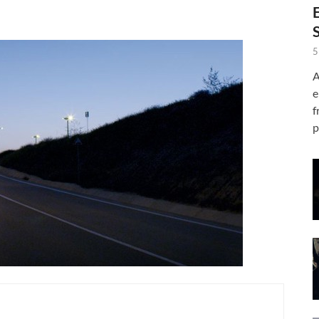
5
A
e
f
p