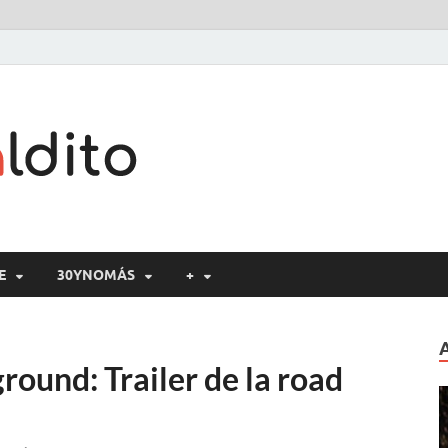
Cine maldito
E
30YNOMÁS
+
round: Trailer de la road