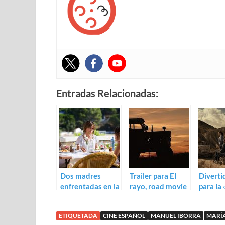
Entradas Relacionadas:
Dos madres
Trailer para El
Divertid
enfrentadas en la
rayo, road movie
para la
carretera: trailer
participante en
movie›
de Marsella
San Sebastián
en la In
ETIQUETADA
CINE ESPAÑOL
MANUEL IBORRA
MARÍ