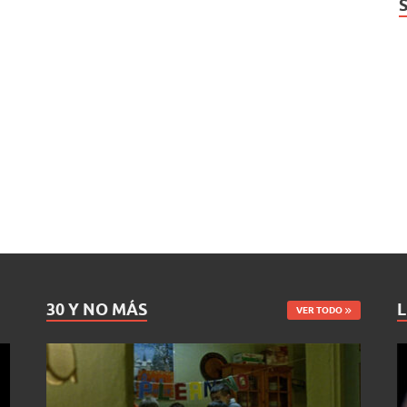
30 Y NO MÁS
L
VER TODO