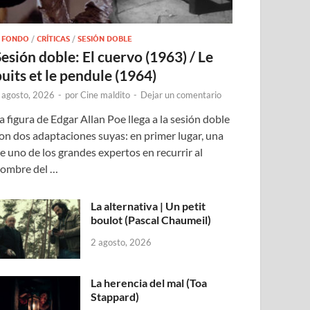
 FONDO
/
CRÍTICAS
/
SESIÓN DOBLE
Sesión doble: El cuervo (1963) / Le
puits et le pendule (1964)
 agosto, 2026
-
por
Cine maldito
-
Dejar un comentario
a figura de Edgar Allan Poe llega a la sesión doble
on dos adaptaciones suyas: en primer lugar, una
e uno de los grandes expertos en recurrir al
ombre del …
La alternativa | Un petit
boulot (Pascal Chaumeil)
2 agosto, 2026
La herencia del mal (Toa
Stappard)