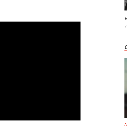
E
7
A