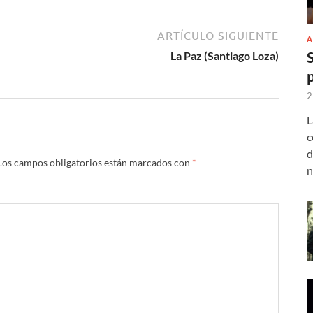
ARTÍCULO SIGUIENTE
A
La Paz (Santiago Loza)
2
L
c
d
Los campos obligatorios están marcados con
*
n