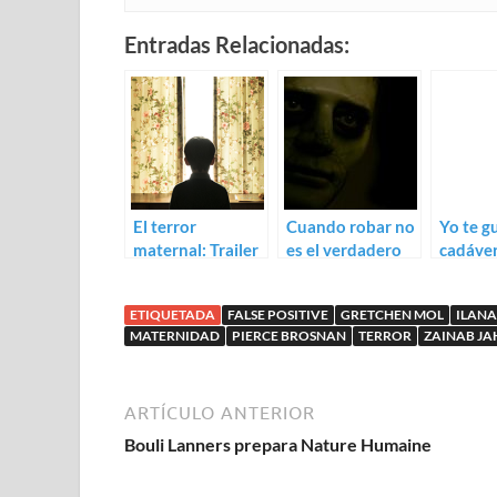
Entradas Relacionadas:
El terror
Cuando robar no
Yo te g
maternal: Trailer
es el verdadero
cadáver
para The Hole in
peligro: trailer
para I’l
the Ground
para The Vault
Dead
ETIQUETADA
FALSE POSITIVE
GRETCHEN MOL
ILANA
MATERNIDAD
PIERCE BROSNAN
TERROR
ZAINAB JA
ARTÍCULO ANTERIOR
Bouli Lanners prepara Nature Humaine