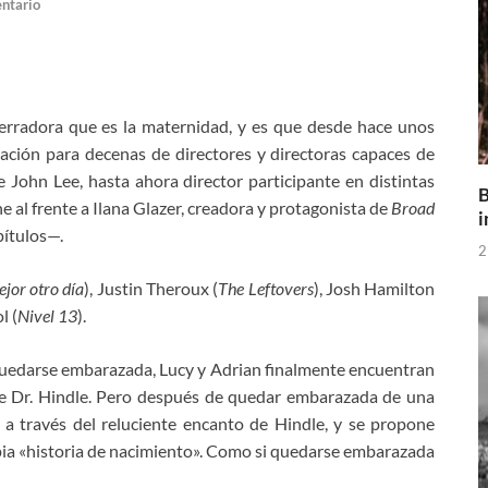
ntario
erradora que es la maternidad, y es que desde hace unos
ración para decenas de directores y directoras capaces de
de John Lee, hasta ahora director participante en distintas
B
ne al frente a
Ilana Glazer, creadora y protagonista de
Broad
i
pítulos—.
2
jor otro día
), Justin Theroux (
The Leftovers
), Josh Hamilton
l (
Nivel 13
).
quedarse embarazada, Lucy y Adrian finalmente encuentran
stre Dr. Hindle. Pero después de quedar embarazada de una
 a través del reluciente encanto de Hindle, y se propone
opia «historia de nacimiento». Como si quedarse embarazada