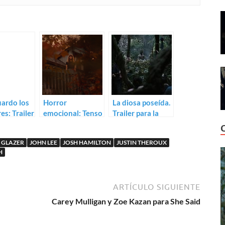
uardo los
Horror
La diosa poseída.
es: Trailer
emocional: Tenso
Trailer para la
l Take Your
trailer para
tailandesa The
Violation
Medium
 GLAZER
JOHN LEE
JOSH HAMILTON
JUSTIN THEROUX
H
ARTÍCULO SIGUIENTE
Carey Mulligan y Zoe Kazan para She Said