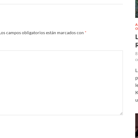
A
O
Los campos obligatorios están marcados con
*
L
8
c
L
p
l
K
u