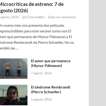
Microcríticas de estreno: 7 de
agosto (2026)
 agosto, 2026
-
por
Cine maldito
-
Dejar un comentario
n nuevo mes nos presenta dos películas
mprescindibles para este verano como son El
mor que permanece de Hlynur Pálmason y El
índrome Rembrandt de Pierre Schoeller. No os
erdáis las …
El amor que permanece
(Hlynur Pálmason)
7 agosto, 2026
El síndrome Rembrandt
(Pierre Schoeller)
5 agosto, 2026