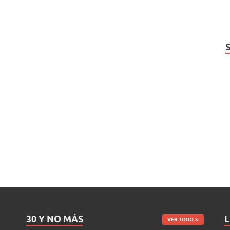
30 Y NO MÁS
L
VER TODO