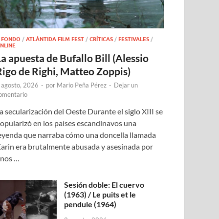
 FONDO
/
ATLÁNTIDA FILM FEST
/
CRÍTICAS
/
FESTIVALES
/
NLINE
a apuesta de Bufallo Bill (Alessio
Rigo de Righi, Matteo Zoppis)
 agosto, 2026
-
por
Mario Peña Pérez
-
Dejar un
omentario
a secularización del Oeste Durante el siglo XIII se
opularizó en los países escandinavos una
eyenda que narraba cómo una doncella llamada
arin era brutalmente abusada y asesinada por
nos …
Sesión doble: El cuervo
(1963) / Le puits et le
pendule (1964)