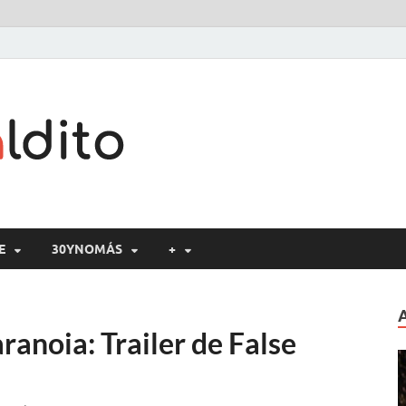
Cine maldito
E
30YNOMÁS
+
ranoia: Trailer de False