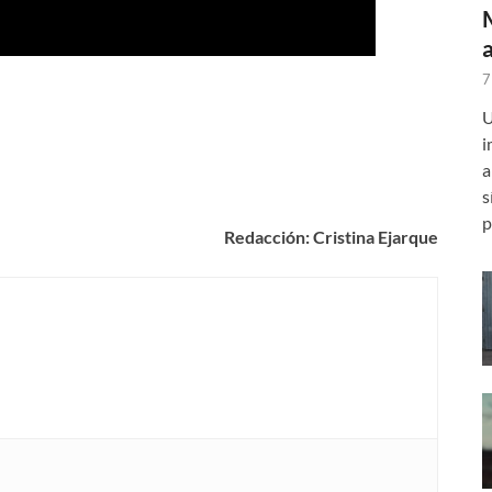
7
U
i
a
s
p
Redacción: Cristina Ejarque