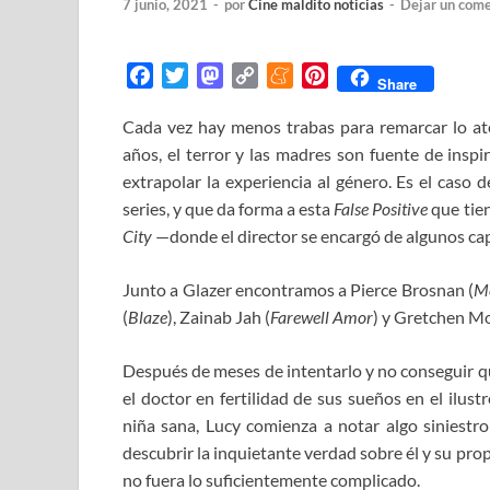
7 junio, 2021
-
por
Cine maldito noticias
-
Dejar un come
F
T
M
C
M
P
Share
a
w
a
o
e
i
Cada vez hay menos trabas para remarcar lo at
c
i
s
p
n
n
años, el terror y las madres son fuente de inspi
e
t
t
y
e
t
b
t
o
L
a
e
extrapolar la experiencia al género. Es el caso 
o
e
d
i
m
r
series, y que da forma a esta
False Positive
que
tie
o
r
o
n
e
e
City
—donde el director se encargó de algunos ca
k
n
k
s
t
Junto a Glazer encontramos a Pierce Brosnan (
Me
(
Blaze
), Zainab Jah (
Farewell Amor
) y Gretchen Mo
Después de meses de intentarlo y no conseguir 
el doctor en fertilidad de sus sueños en el ilu
niña sana, Lucy comienza a notar algo siniestro
descubrir la inquietante verdad sobre él y su pr
no fuera lo suficientemente complicado.