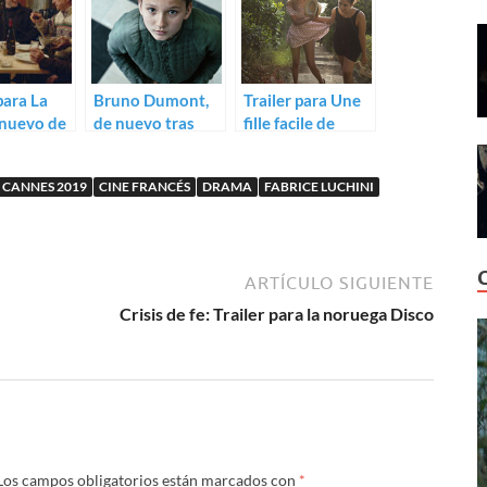
para La
Bruno Dumont,
Trailer para Une
o nuevo de
de nuevo tras
fille facile de
Juana de Arco:
Rebecca
uian
Trailer de Jeanne
Zlotowski
CANNES 2019
CINE FRANCÉS
DRAMA
FABRICE LUCHINI
ARTÍCULO SIGUIENTE
Crisis de fe: Trailer para la noruega Disco
Los campos obligatorios están marcados con
*