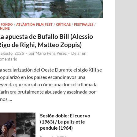
 FONDO
/
ATLÁNTIDA FILM FEST
/
CRÍTICAS
/
FESTIVALES
/
NLINE
a apuesta de Bufallo Bill (Alessio
Rigo de Righi, Matteo Zoppis)
 agosto, 2026
-
por
Mario Peña Pérez
-
Dejar un
omentario
a secularización del Oeste Durante el siglo XIII se
opularizó en los países escandinavos una
eyenda que narraba cómo una doncella llamada
arin era brutalmente abusada y asesinada por
nos …
Sesión doble: El cuervo
(1963) / Le puits et le
pendule (1964)