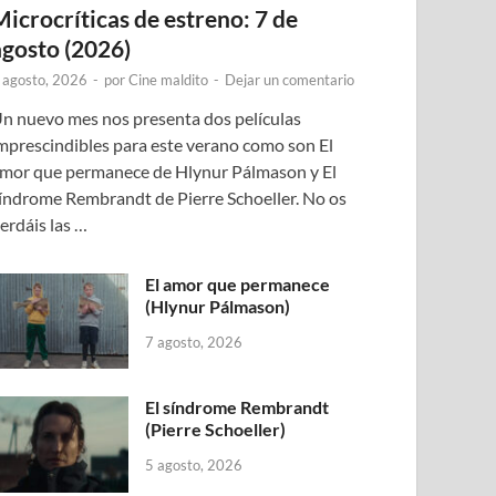
Microcríticas de estreno: 7 de
agosto (2026)
 agosto, 2026
-
por
Cine maldito
-
Dejar un comentario
n nuevo mes nos presenta dos películas
mprescindibles para este verano como son El
mor que permanece de Hlynur Pálmason y El
índrome Rembrandt de Pierre Schoeller. No os
erdáis las …
El amor que permanece
(Hlynur Pálmason)
7 agosto, 2026
El síndrome Rembrandt
(Pierre Schoeller)
5 agosto, 2026