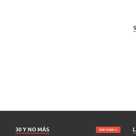
30 Y NO MÁS
L
VER TODO