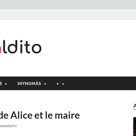
Cine maldito
E
30YNOMÁS
+
 de Alice et le maire
omentario