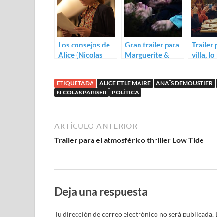
Los consejos de
Gran trailer para
Trailer 
Alice (Nicolas
Marguerite &
villa, l
Pariser)
Julien de Valérie
Robert
Donzelli
Guédig
ETIQUETADA
ALICE ET LE MAIRE
ANAÏS DEMOUSTIER
NICOLAS PARISER
POLÍTICA
ARTÍCULO ANTERIOR
Trailer para el atmosférico thriller Low Tide
Deja una respuesta
Tu dirección de correo electrónico no será publicada.