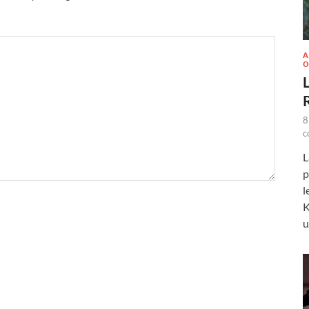
A
O
L
8
c
L
p
l
K
u