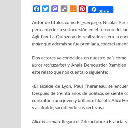
F
T
M
C
M
P
Share
a
w
a
o
e
i
Autor de títulos como
El gran juego
, Nicolas Par
c
i
s
p
n
n
pero anterior a su incursión en el terreno del 
e
t
t
y
e
t
b
t
o
L
a
e
Agit Pop
. La Quinzena de realizadores era la en
o
e
d
i
m
r
maire
que además se fue premiada, concretamente
o
r
o
n
e
e
k
n
k
s
Dos actores ya conocidos en nuestro país como 
t
libros rechazados
) y Anaïs Demoustier (tambié
este relato que nos cuenta lo siguiente:
«El alcalde de Lyon, Paul Théraneau, se encuen
Después de treinta años de política, se siente 
contratar a una joven y brillante filósofa, Alice H
y al alcalde, sacudiendo sus certezas.»
Alice et le maire
llegará el 2 de octubre a Francia, 