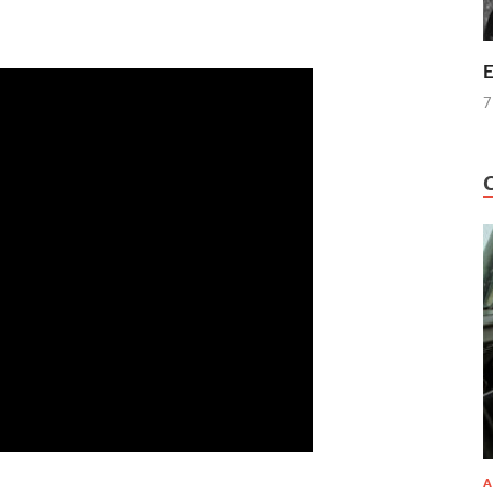
E
7
A