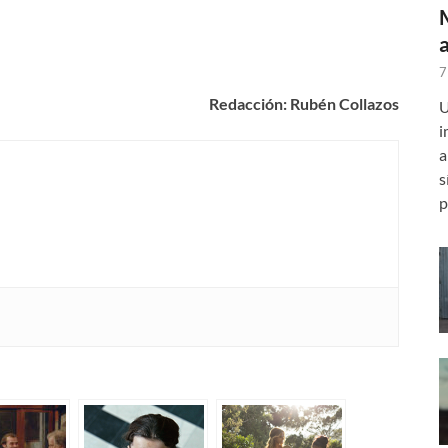
7
Redacción: Rubén Collazos
U
i
a
s
p