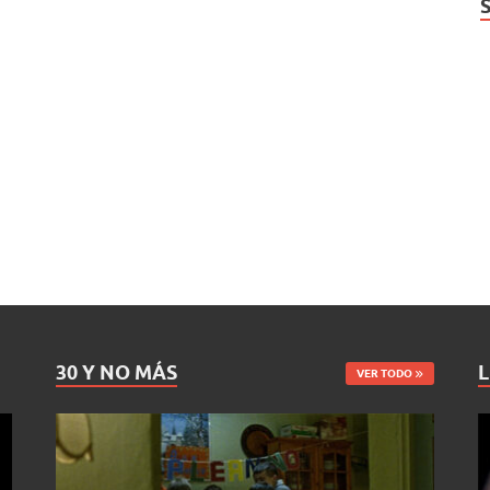
30 Y NO MÁS
L
VER TODO