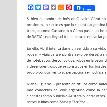
F
T
M
C
M
P
Share
a
w
a
o
e
i
Si bien el nombre de Inés de Oliveira Cézar no
c
i
s
p
n
n
ocasiones, lo cierto es que la cineasta argentina
e
t
t
y
e
t
b
t
o
L
a
e
trabajos como Cassandra o Cómo pasan las hora
o
e
d
i
m
r
de BAFICI, nos llega el trailer para su nuevo larg
o
r
o
n
e
e
k
n
k
s
En ella, Abril intenta darle un sentido a su vid
t
rodean y viaja para encontrarse (o perderse) a sí
de hotel, autos desconocidos, robos en la oscurida
y desencuentros, que se construye en los bordes e
propio conocimiento su percepción se modifica, su
María Figueras —presente en títulos como
Amor,
más conocidos del cine argentino como la ha
cineastas como Subiela o Aristarain, entre otro
perros
, o films como
Zama
y
El crítico
—.