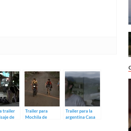
a trailer
Trailer para
Trailer para la
isaje de
Mochila de
argentina Casa
 Blanco
plomo de Darío
propia
Mascambroni