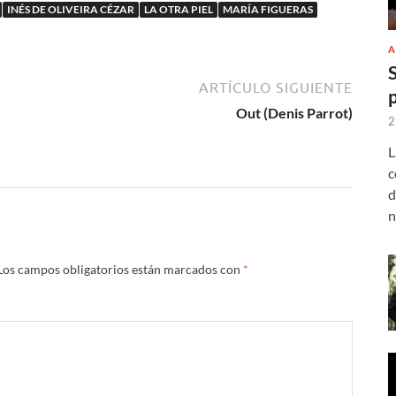
INÉS DE OLIVEIRA CÉZAR
LA OTRA PIEL
MARÍA FIGUERAS
A
ARTÍCULO SIGUIENTE
Out (Denis Parrot)
2
L
c
d
n
Los campos obligatorios están marcados con
*