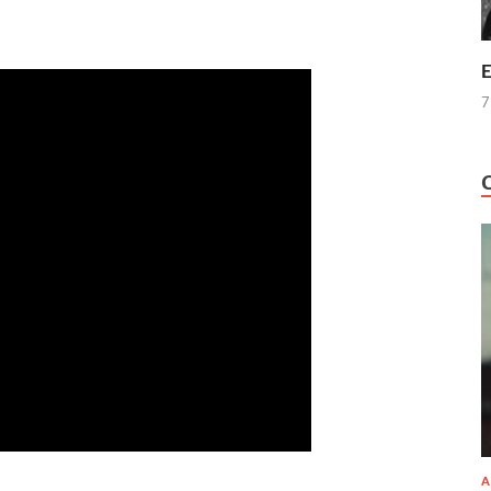
E
7
A