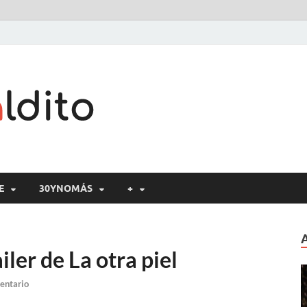
Cine maldito
E
30YNOMÁS
+
iler de La otra piel
entario