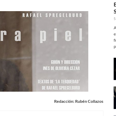
5
A
e
f
p
Redacción: Rubén Collazos