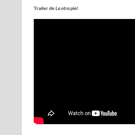
Trailer de
La otra piel