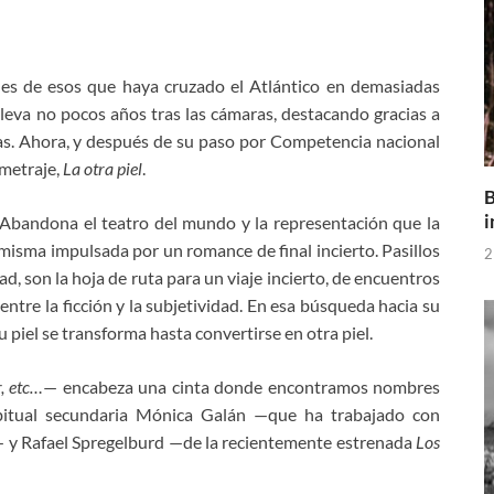
 es de esos que haya cruzado el Atlántico en demasiadas
 lleva no pocos años tras las cámaras, destacando gracias a
s. Ahora, y después de su paso por Competencia nacional
ometraje,
La otra piel
.
B
i
a. Abandona el teatro del mundo y la representación que la
 misma impulsada por un romance de final incierto. Pasillos
2
d, son la hoja de ruta para un viaje incierto, de encuentros
ntre la ficción y la subjetividad. En esa búsqueda hacia su
 piel se transforma hasta convertirse en otra piel.
 etc…
— encabeza una cinta donde encontramos nombres
bitual secundaria Mónica Galán —que ha trabajado con
s— y Rafael Spregelburd —de la recientemente estrenada
Los