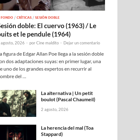
 FONDO
/
CRÍTICAS
/
SESIÓN DOBLE
Sesión doble: El cuervo (1963) / Le
puits et le pendule (1964)
 agosto, 2026
-
por
Cine maldito
-
Dejar un comentario
a figura de Edgar Allan Poe llega a la sesión doble
on dos adaptaciones suyas: en primer lugar, una
e uno de los grandes expertos en recurrir al
ombre del …
La alternativa | Un petit
boulot (Pascal Chaumeil)
2 agosto, 2026
La herencia del mal (Toa
Stappard)