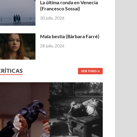
La última ronda en Venecia
(Francesco Sossai)
30 julio, 2026
Mala bestia (Bàrbara Farré)
28 julio, 2026
CRÍTICAS
VER TODO