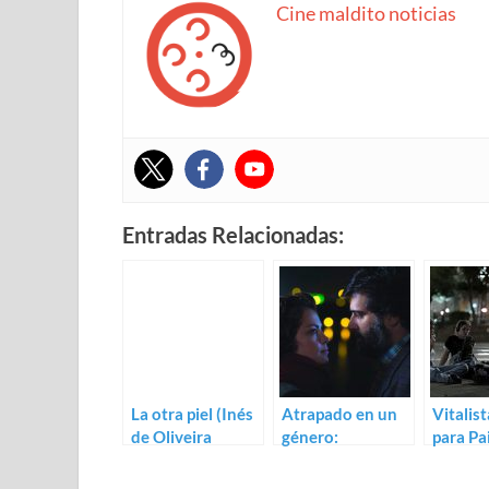
Cine maldito noticias
Entradas Relacionadas:
La otra piel (Inés
Atrapado en un
Vitalist
de Oliveira
género:
para Pa
Cézar)
divertidísimo
Jimena
trailer de El