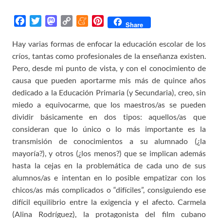
F
T
M
C
M
P
Share
a
w
a
o
e
i
Hay varias formas de enfocar la educación escolar de los
c
i
s
p
n
n
críos, tantas como profesionales de la enseñanza existen.
e
t
t
y
e
t
b
t
o
L
a
e
Pero, desde mi punto de vista, y con el conocimiento de
o
e
d
i
m
r
causa que pueden aportarme mis más de quince años
o
r
o
n
e
e
dedicado a la Educación Primaria (y Secundaria), creo, sin
k
n
k
s
miedo a equivocarme, que los maestros/as se pueden
t
dividir básicamente en dos tipos: aquellos/as que
consideran que lo único o lo más importante es la
transmisión de conocimientos a su alumnado (¿la
mayoría?), y otros (¿los menos?) que se implican además
hasta la cejas en la problemática de cada uno de sus
alumnos/as e intentan en lo posible empatizar con los
chicos/as más complicados o “difíciles”, consiguiendo ese
difícil equilibrio entre la exigencia y el afecto. Carmela
(Alina Rodríguez), la protagonista del film cubano