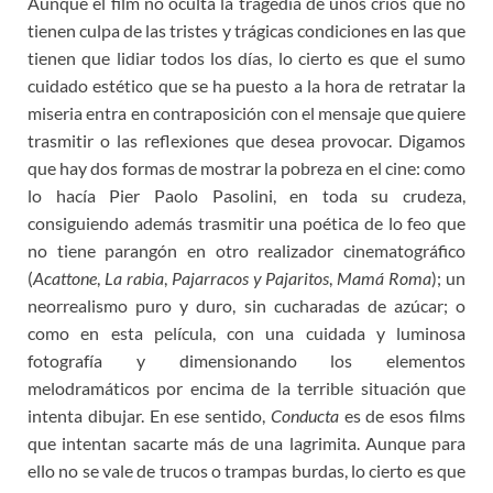
Aunque el film no oculta la tragedia de unos críos que no
tienen culpa de las tristes y trágicas condiciones en las que
tienen que lidiar todos los días, lo cierto es que el sumo
cuidado estético que se ha puesto a la hora de retratar la
miseria entra en contraposición con el mensaje que quiere
trasmitir o las reflexiones que desea provocar. Digamos
que hay dos formas de mostrar la pobreza en el cine: como
lo hacía Pier Paolo Pasolini, en toda su crudeza,
consiguiendo además trasmitir una poética de lo feo que
no tiene parangón en otro realizador cinematográfico
(
Acattone
,
La rabia
,
Pajarracos y Pajaritos
,
Mamá Roma
); un
neorrealismo puro y duro, sin cucharadas de azúcar; o
como en esta película, con una cuidada y luminosa
fotografía y dimensionando los elementos
melodramáticos por encima de la terrible situación que
intenta dibujar. En ese sentido,
Conducta
es de esos films
que intentan sacarte más de una lagrimita. Aunque para
ello no se vale de trucos o trampas burdas, lo cierto es que