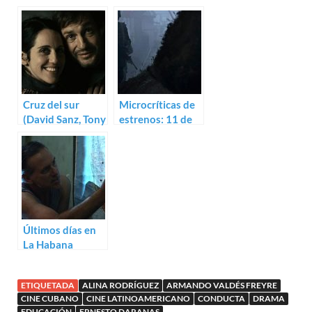
perdida en el
Daranas)
trailer de
Conducta
Cruz del sur
Microcríticas de
(David Sanz, Tony
estrenos: 11 de
López)
enero (2013)
Últimos días en
La Habana
(Fernando Pérez)
ETIQUETADA
ALINA RODRÍGUEZ
ARMANDO VALDÉS FREYRE
CINE CUBANO
CINE LATINOAMERICANO
CONDUCTA
DRAMA
EDUCACIÓN
ERNESTO DARANAS