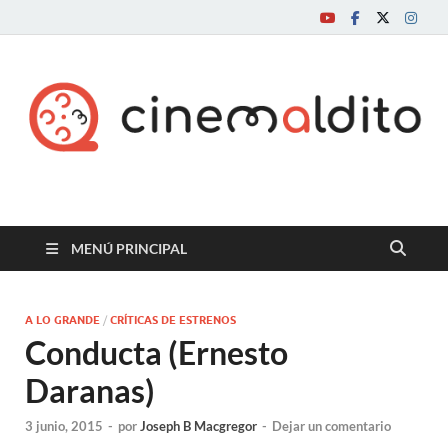
Cine maldito
MENÚ PRINCIPAL
A LO GRANDE
/
CRÍTICAS DE ESTRENOS
Conducta (Ernesto
Daranas)
3 junio, 2015
-
por
Joseph B Macgregor
-
Dejar un comentario