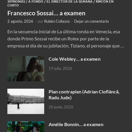
30YNOMÁS
/
A FONDO
/
EL DIRECTOR DE LA SEMANA
/
RINCÓN EN
CORTO
Francesco Sossai… a examen
2 agosto, 2026
-
por
Rubén Collazos
-
Dejar un comentario
En la secuencia inicial de La última ronda en Venecia, esa
donde Primo Sossai recibe un Rolex por parte de la
empresa el día de su jubilación, Tiziano, el personaje que …
Cole Webley… a examen
19 julio, 2026
Plan contraplan (Adrian Cioflâncã,
Radu Jude)
20 junio, 2026
Amélie Bonnin… a examen