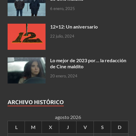
6 enero, 2025
12×12: Un aniversario
22 julio, 2024
Lo mejor de 2023 por… la redacción
de Cine maldito
20 enero, 2024
ARCHIVO HISTÓRICO
agosto 2026
L
M
X
J
V
S
D