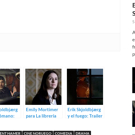
5
A
e
f
p
joldbjærg
Emily Mortimer
Erik Skjoldbjærg
rómano:
para La librería
y el fuego: Trailer
I Burn
de Coixet
de Pyromaniac
ENT HAMER
CINE NORUEGO
COMEDIA
DRAMA