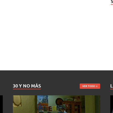
30 Y NO MÁS
L
VER TODO