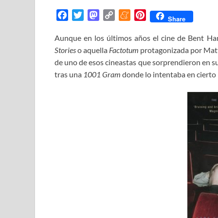
F
T
M
C
M
P
Share
a
w
a
o
e
i
Aunque en los últimos años el cine de Bent Ha
c
i
s
p
n
n
Stories
e
o aquella
t
t
Factotum
y
e
protagonizada por Matt 
t
b
t
o
L
a
e
de uno de esos cineastas que sorprendieron en su
o
e
d
i
m
r
tras una
1001 Gram
donde lo intentaba en cierto
o
r
o
n
e
e
k
n
k
s
t