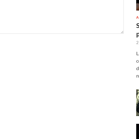
A
2
L
c
d
n