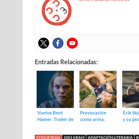
Entradas Relacionadas:
Vuelve Bent
Provocación
Erik Sk
Hamer: Trailer de
como arma:
y su pi
1001 Grams
Trailer para
Before 
Wetlands de
ETIQUETADA
1001 GRAM
ADAPTACIÓN LITERARIA
B
David Wnendt