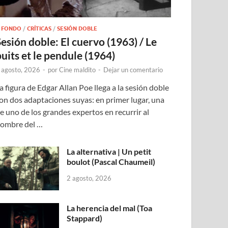
 FONDO
/
CRÍTICAS
/
SESIÓN DOBLE
Sesión doble: El cuervo (1963) / Le
puits et le pendule (1964)
 agosto, 2026
-
por
Cine maldito
-
Dejar un comentario
a figura de Edgar Allan Poe llega a la sesión doble
on dos adaptaciones suyas: en primer lugar, una
e uno de los grandes expertos en recurrir al
ombre del …
La alternativa | Un petit
boulot (Pascal Chaumeil)
2 agosto, 2026
La herencia del mal (Toa
Stappard)