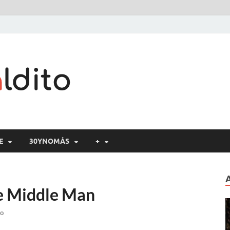
Cine maldito
E
30YNOMÁS
+
he Middle Man
io