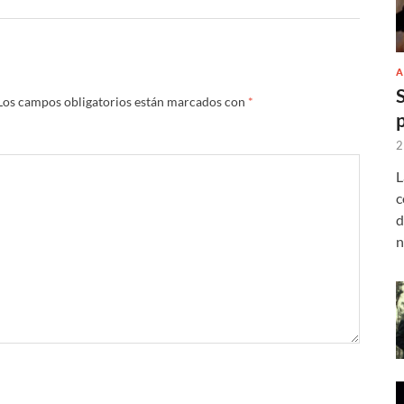
A
Los campos obligatorios están marcados con
*
2
L
c
d
n