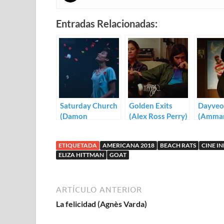
Entradas Relacionadas:
Saturday Church
Golden Exits
Dayve
(Damon
(Alex Ross Perry)
(Amman
Cardasis)
ETIQUETADA
AMERICANA 2018
BEACH RATS
CINE I
ELIZA HITTMAN
GOAT
ARTÍCULO ANTERIOR
La felicidad (Agnès Varda)