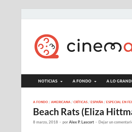
NOTICIAS
A FONDO
A LO GRAND
A FONDO
/
AMERICANA
/
CRÍTICAS
/
ESPAÑA
/
ESPECIAL EN F
Beach Rats (Eliza Hittm
8 marzo, 2018
-
por
Alex P. Lascort
-
Dejar un comentari