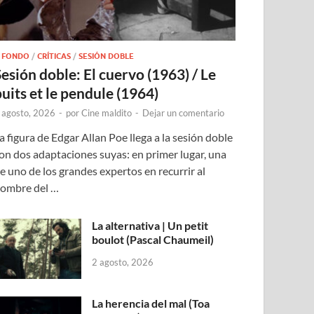
 FONDO
/
CRÍTICAS
/
SESIÓN DOBLE
Sesión doble: El cuervo (1963) / Le
puits et le pendule (1964)
 agosto, 2026
-
por
Cine maldito
-
Dejar un comentario
a figura de Edgar Allan Poe llega a la sesión doble
on dos adaptaciones suyas: en primer lugar, una
e uno de los grandes expertos en recurrir al
ombre del …
La alternativa | Un petit
boulot (Pascal Chaumeil)
2 agosto, 2026
La herencia del mal (Toa