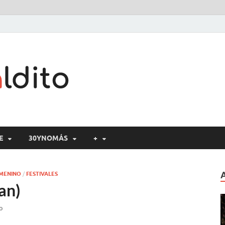
Cine maldito
E
30YNOMÁS
+
EMENINO
/
FESTIVALES
an)
o