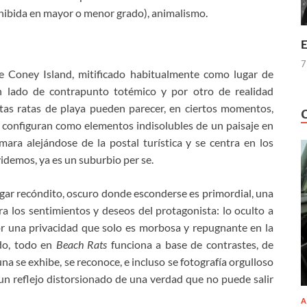
xhibida en mayor o menor grado), animalismo.
E
7
e Coney Island, mitificado habitualmente como lugar de
n lado de contrapunto totémico y por otro de realidad
stas ratas de playa pueden parecer, en ciertos momentos,
configuran como elementos indisolubles de un paisaje en
ara alejándose de la postal turística y se centra en los
videmos, ya es un suburbio per se.
-lugar recóndito, oscuro donde esconderse es primordial, una
a los sentimientos y deseos del protagonista: lo oculto a
ior una privacidad que solo es morbosa y repugnante en la
do, todo en
Beach Rats
funciona a base de contrastes, de
a se exhibe, se reconoce, e incluso se fotografía orgulloso
 un reflejo distorsionado de una verdad que no puede salir
A