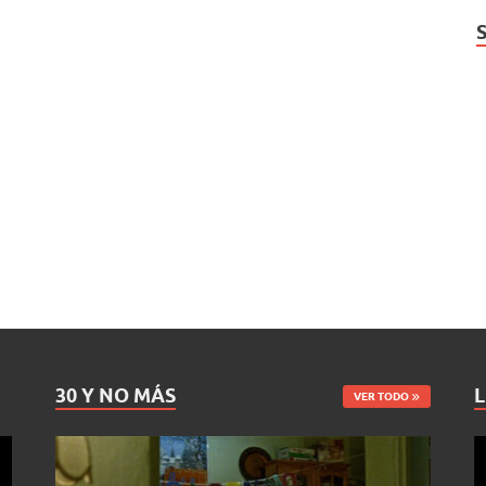
30 Y NO MÁS
L
VER TODO