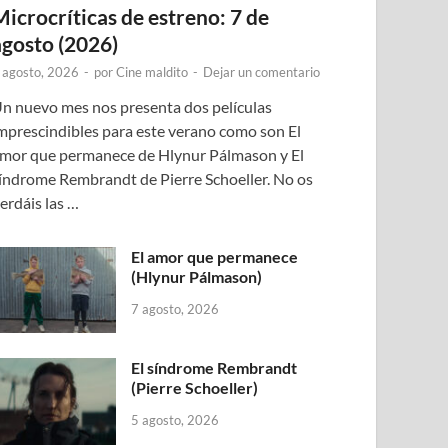
Microcríticas de estreno: 7 de
agosto (2026)
 agosto, 2026
-
por
Cine maldito
-
Dejar un comentario
n nuevo mes nos presenta dos películas
mprescindibles para este verano como son El
mor que permanece de Hlynur Pálmason y El
índrome Rembrandt de Pierre Schoeller. No os
erdáis las …
El amor que permanece
(Hlynur Pálmason)
7 agosto, 2026
El síndrome Rembrandt
(Pierre Schoeller)
5 agosto, 2026