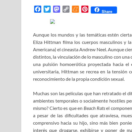
F
T
M
C
M
P
Share
a
w
a
o
e
i
c
i
s
p
n
n
e
t
t
y
e
t
Aunque los mundos y las temáticas estén cierta
b
t
o
L
a
e
Eliza Hittman filma los cuerpos masculinos y l
o
e
d
i
m
r
Americana) el cineasta Andrew Neel. Aunque cier
o
r
o
n
e
e
distintos, la vinculación de lo masculino con una
k
n
k
s
una pulsión homoerótica proyectada hacia el 
t
universitaria, Hittman se recrea en la tensión 
reconocimiento de la propia condición sexual.
Muchas son las películas que han retratado el di
ambientes temporales o socialmente hostiles per
mismo? Cierto es que en
Beach Rats
el componente
a pesar de las dificultades que atraviesa, m
comprensivo hacia su hijo, sino más bien ponie
interés que drogarse, exhibirse y poner de 