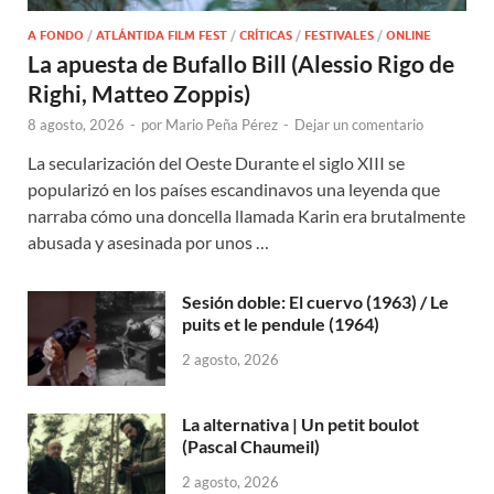
A FONDO
/
ATLÁNTIDA FILM FEST
/
CRÍTICAS
/
FESTIVALES
/
ONLINE
La apuesta de Bufallo Bill (Alessio Rigo de
Righi, Matteo Zoppis)
8 agosto, 2026
-
por
Mario Peña Pérez
-
Dejar un comentario
La secularización del Oeste Durante el siglo XIII se
popularizó en los países escandinavos una leyenda que
narraba cómo una doncella llamada Karin era brutalmente
abusada y asesinada por unos …
Sesión doble: El cuervo (1963) / Le
puits et le pendule (1964)
2 agosto, 2026
La alternativa | Un petit boulot
(Pascal Chaumeil)
2 agosto, 2026