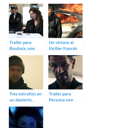
Trailer para
Un vistazo al
Roubaix, une
thriller francés
lumière de
Intersections
Arnaud
Desplechin
Tres extraños en
Trailer para
un desierto,
Persona non
trailer de
grata de Roschdy
Intersections
Zem