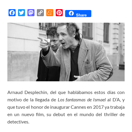
F
T
M
C
M
P
Share
a
w
a
o
e
i
c
i
s
p
n
n
e
t
t
y
e
t
b
t
o
L
a
e
o
e
d
i
m
r
o
r
o
n
e
e
k
n
k
s
t
Arnaud Desplechin, del que hablábamos estos días con
motivo de la llegada de
Los fantasmas de Ismael
al D’A, y
que tuvo el honor de inaugurar Cannes en 2017 ya trabaja
en un nuevo film, su debut en el mundo del thriller de
detectives.