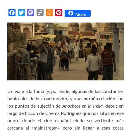
F
T
M
C
M
P
Share
a
w
a
o
e
i
c
i
s
p
n
n
e
t
t
y
e
t
b
t
o
L
a
e
o
e
d
i
m
r
o
r
o
n
e
e
k
n
k
s
t
Un viaje a la India (y, por ende, algunas de las constantes
habituales de la «road movie») y una extraña relación son
los puntos de sujeción de
Anochece en la India
, debut en
largo de ficción de Chema Rodríguez que nos sitúa en ese
punto donde el cine español elude su vertiente más
cercana al «mainstream», pero sin llegar a esas cotas