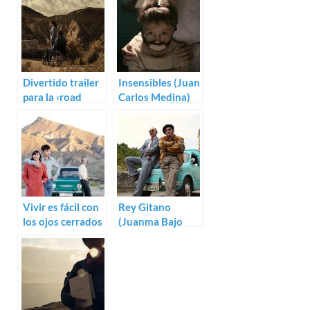
Divertido trailer
Insensibles (Juan
para la ‹road
Carlos Medina)
movie› Anochece
en la India
Vivir es fácil con
Rey Gitano
los ojos cerrados
(Juanma Bajo
(David Trueba)
Ulloa)