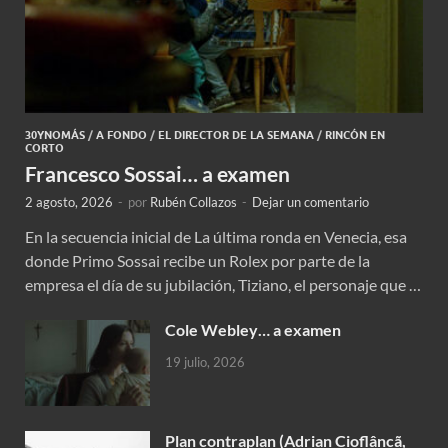
30YNOMÁS
/
A FONDO
/
EL DIRECTOR DE LA SEMANA
/
RINCÓN EN
CORTO
Francesco Sossai… a examen
2 agosto, 2026
-
por
Rubén Collazos
-
Dejar un comentario
En la secuencia inicial de La última ronda en Venecia, esa
donde Primo Sossai recibe un Rolex por parte de la
empresa el día de su jubilación, Tiziano, el personaje que …
Cole Webley… a examen
19 julio, 2026
Plan contraplan (Adrian Cioflâncã,