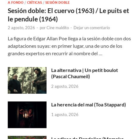
A FONDO
/
CRÍTICAS
/
SESIÓN DOBLE
Sesión doble: El cuervo (1963) / Le puits et
le pendule (1964)
2 agosto, 2026
-
por
Cine maldito
-
Dejar un comentario
La figura de Edgar Allan Poe llega a la sesión doble con dos
adaptaciones suyas: en primer lugar, una de uno de los
grandes expertos en recurrir al nombre del …
La alternativa | Un petit boulot
(Pascal Chaumeil)
2 agosto, 2026
La herencia del mal (Toa Stappard)
1 agosto, 2026
La odisea de Dandelion (Momoko