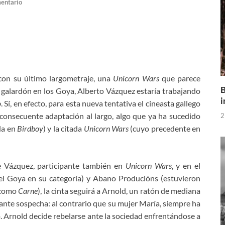
mentario
con su último largometraje, una
Unicorn Wars
que parece
B
 galardón en los Goya, Alberto Vázquez estaría trabajando
i
o
. Sí, en efecto, para esta nueva tentativa el cineasta gallego
 consecuente adaptación al largo, algo que ya ha sucedido
2
da en
Birdboy
) y la citada
Unicorn Wars
(cuyo precedente en
e Vázquez, participante también en
Unicorn Wars
, y en el
el Goya en su categoría) y Abano Producións (estuvieron
 como
Carne
), la cinta seguirá a Arnold, un ratón de mediana
stante sospecha: al contrario que su mujer María, siempre ha
. Arnold decide rebelarse ante la sociedad enfrentándose a