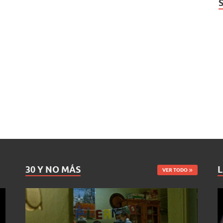
30 Y NO MÁS
L
VER TODO