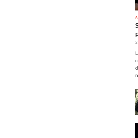
A
2
L
c
d
n