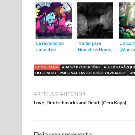
La revolución
Trailer para
Unicor
animal de
Homeless Home,
(Albert
Alberto Vázquez:
el nuevo
Vázque
Trailer de
cortometraje de
ETIQUETADA
ABANO PRODUCIÓNS
ALBERTO VÁZQU
Unicorn Wars
Alberto Vázquez
DECORADO
PSICONAUTAS LOS NIÑOS OLVIDADOS
UN
ARTÍCULO ANTERIOR
Love, Deutschmarks and Death (Cem Kaya)
Deja una respuesta