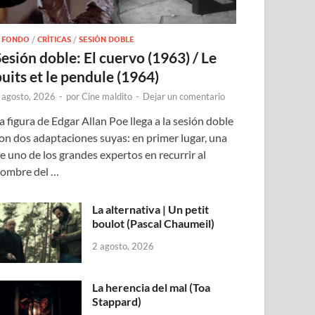
 FONDO
/
CRÍTICAS
/
SESIÓN DOBLE
Sesión doble: El cuervo (1963) / Le
puits et le pendule (1964)
 agosto, 2026
-
por
Cine maldito
-
Dejar un comentario
a figura de Edgar Allan Poe llega a la sesión doble
on dos adaptaciones suyas: en primer lugar, una
e uno de los grandes expertos en recurrir al
ombre del …
La alternativa | Un petit
boulot (Pascal Chaumeil)
2 agosto, 2026
La herencia del mal (Toa
Stappard)