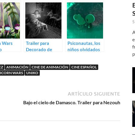
5
A
e
n Wars
Trailer para
Psiconautas, los
f
o
Decorado de
niños olvidados
p
z)
Alberto Vázquez
(Pedro Rivero,
Alberto Vázquez)
EZ
ANIMACIÓN
CINE DE ANIMACIÓN
CINE ESPAÑOL
ICORN WARS
UNIKO
ARTÍCULO SIGUIENTE
Bajo el cielo de Damasco. Trailer para Nezouh