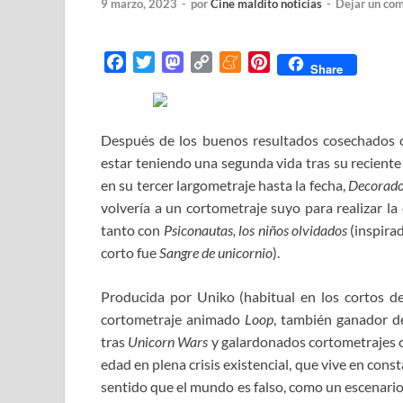
9 marzo, 2023
-
por
Cine maldito noticias
-
Dejar un co
F
T
M
C
M
P
Share
a
w
a
o
e
i
c
i
s
p
n
n
e
t
t
y
e
t
Después de los buenos resultados cosechados 
b
t
o
L
a
e
estar teniendo una segunda vida tras su reciente
o
e
d
i
m
r
en su tercer largometraje hasta la fecha,
Decorad
o
r
o
n
e
e
volvería a un cortometraje suyo para realizar la
k
n
k
s
tanto con
Psiconautas, los niños olvidados
(inspira
t
corto fue
Sangre de unicornio
).
Producida por Uniko (habitual en los cortos d
cortometraje animado
Loop
, también ganador d
tras
Unicorn Wars
y galardonados cortometrajes
edad en plena crisis existencial, que vive en con
sentido que el mundo es falso, como un escenario