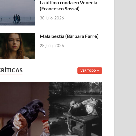
La última ronda en Venecia
(Francesco Sossai)
30 julio, 2026
Mala bestia (Bàrbara Farré)
28 julio, 2026
CRÍTICAS
VER TODO