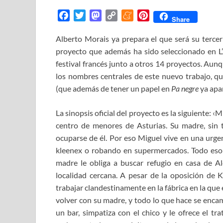
F
T
M
C
M
P
Share
a
w
a
o
e
i
Alberto Morais ya prepara el que será su tercer
c
i
s
p
n
n
proyecto que además ha sido seleccionado en L’A
e
t
t
y
e
t
b
t
o
L
a
e
festival francés junto a otros 14 proyectos. Aun
o
e
d
i
m
r
los nombres centrales de este nuevo trabajo, q
o
r
o
n
e
e
(que además de tener un papel en
Pa negre
ya apa
k
n
k
s
t
La sinopsis oficial del proyecto es la siguiente: ‹
centro de menores de Asturias. Su madre, sin t
ocuparse de él. Por eso Miguel vive en una urgen
kleenex o robando en supermercados. Todo eso s
madre le obliga a buscar refugio en casa de A
localidad cercana. A pesar de la oposición de K
trabajar clandestinamente en la fábrica en la que
volver con su madre, y todo lo que hace se encam
un bar, simpatiza con el chico y le ofrece el tr