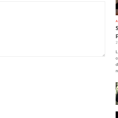
A
2
L
c
d
n