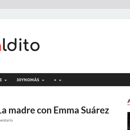
Cine maldito
E
30YNOMÁS
+
 La madre con Emma Suárez
mentario