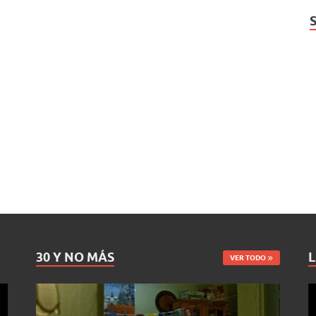
30 Y NO MÁS
L
VER TODO