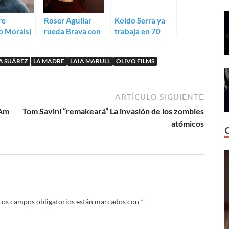
re
Roser Aguilar
Koldo Serra ya
o Morais)
rueda Brava con
trabaja en 70
Laia Marull
binladens
 SUÁREZ
LA MADRE
LAIA MARULL
OLIVO FILMS
ARTÍCULO SIGUIENTE
 Am
Tom Savini “remakeará” La invasión de los zombies
atómicos
Los campos obligatorios están marcados con
*