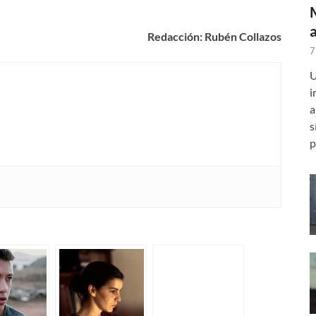
Redacción: Rubén Collazos
7
U
i
a
s
p