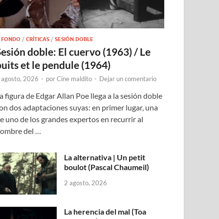
 FONDO
/
CRÍTICAS
/
SESIÓN DOBLE
Sesión doble: El cuervo (1963) / Le
puits et le pendule (1964)
 agosto, 2026
-
por
Cine maldito
-
Dejar un comentario
a figura de Edgar Allan Poe llega a la sesión doble
on dos adaptaciones suyas: en primer lugar, una
e uno de los grandes expertos en recurrir al
ombre del …
La alternativa | Un petit
boulot (Pascal Chaumeil)
2 agosto, 2026
La herencia del mal (Toa