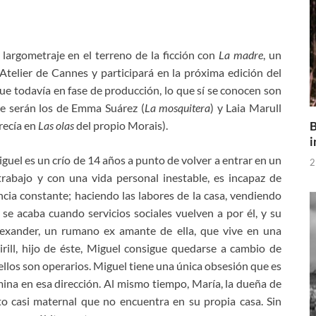
 largometraje en el terreno de la ficción con
La madre
, un
telier de Cannes y participará en la próxima edición del
que todavía en fase de producción, lo que sí se conocen son
ue serán los de Emma Suárez (
La mosquitera
) y Laia Marull
B
recía en
Las olas
del propio Morais).
i
Miguel es un crío de 14 años a punto de volver a entrar en un
2
rabajo y con una vida personal inestable, es incapaz de
cia constante; haciendo las labores de la casa, vendiendo
e acaba cuando servicios sociales vuelven a por él, y su
lexander, un rumano ex amante de ella, que vive en una
irill, hijo de éste, Miguel consigue quedarse a cambio de
 ellos son operarios. Miguel tiene una única obsesión que es
ina en esa dirección. Al mismo tiempo, María, la dueña de
ato casi maternal que no encuentra en su propia casa. Sin