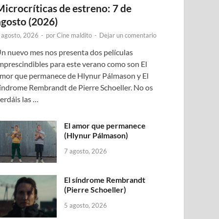
Microcríticas de estreno: 7 de
agosto (2026)
 agosto, 2026
-
por
Cine maldito
-
Dejar un comentario
n nuevo mes nos presenta dos películas
mprescindibles para este verano como son El
mor que permanece de Hlynur Pálmason y El
índrome Rembrandt de Pierre Schoeller. No os
erdáis las …
El amor que permanece
(Hlynur Pálmason)
7 agosto, 2026
El síndrome Rembrandt
(Pierre Schoeller)
5 agosto, 2026