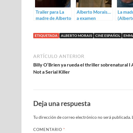
Trailer para La
Alberto Morais…
La mad
madre de Alberto
a examen
(Albert
Morais
ETIQUETADA
ALBERTO MORAIS
CINE ESPAÑOL
EMMA
ARTÍCULO ANTERIOR
Billy O’Brien ya rueda el thriller sobrenatural I
Not a Serial Killer
Deja una respuesta
Tu dirección de correo electrónico no será publicada.
COMENTARIO
*