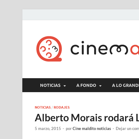
NOTICIAS
A FONDO
A LO GRAND
NOTICIAS
/
RODAJES
Alberto Morais rodará
5 marzo, 2015
-
por
Cine maldito noticias
-
Dejar un co