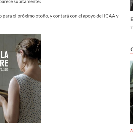
parece súbitamente.›
to para el próximo otoño, y contará con el apoyo del ICAA y
E
7
A