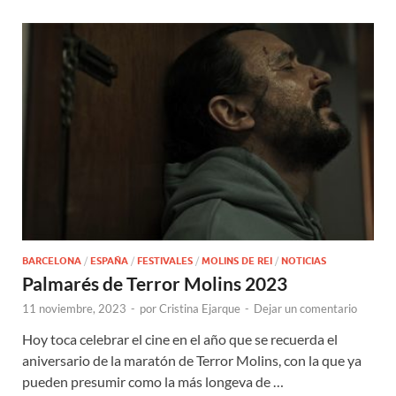
BARCELONA
/
ESPAÑA
/
FESTIVALES
/
MOLINS DE REI
/
NOTICIAS
Palmarés de Terror Molins 2023
11 noviembre, 2023
-
por
Cristina Ejarque
-
Dejar un comentario
Hoy toca celebrar el cine en el año que se recuerda el
aniversario de la maratón de Terror Molins, con la que ya
pueden presumir como la más longeva de …