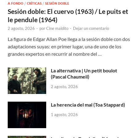
A FONDO
/
CRÍTICAS
/
SESIÓN DOBLE
Sesión doble: El cuervo (1963) / Le puits et
le pendule (1964)
2 agosto, 2026
-
por
Cine maldito
-
Dejar un comentario
La figura de Edgar Allan Poe llega a la sesión doble con dos
adaptaciones suyas: en primer lugar, una de uno de los
grandes expertos en recurrir al nombre del …
La alternativa | Un petit boulot
(Pascal Chaumeil)
2 agosto, 2026
La herencia del mal (Toa Stappard)
1 agosto, 2026