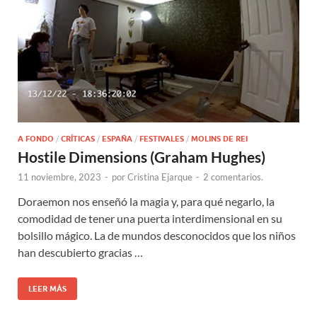
A FONDO
/
CRÍTICAS
/
ESPAÑA
/
FESTIVALES
/
MOLINS DE REI
Hostile Dimensions (Graham Hughes)
11 noviembre, 2023
-
por
Cristina Ejarque
-
2 comentarios.
Doraemon nos enseñó la magia y, para qué negarlo, la
comodidad de tener una puerta interdimensional en su
bolsillo mágico. La de mundos desconocidos que los niños
han descubierto gracias …
LEER MÁS