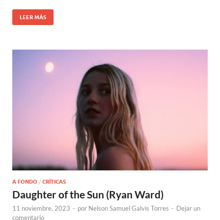
LEER MÁS
A FONDO
/
CRÍTICAS
Daughter of the Sun (Ryan Ward)
11 noviembre, 2023
-
por
Nelson Samuel Galvis Torres
-
Dejar un
comentario