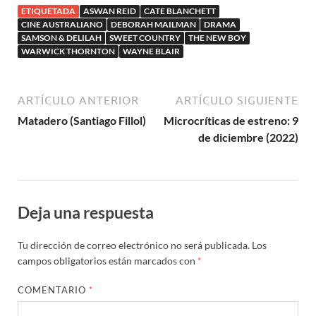
ETIQUETADA
ASWAN REID
CATE BLANCHETT
Thornton
CINE AUSTRALIANO
DEBORAH MAILMAN
DRAMA
SAMSON & DELILAH
SWEET COUNTRY
THE NEW BOY
WARWICK THORNTON
WAYNE BLAIR
ARTÍCULO ANTERIOR
ARTÍCULO SIGUIENTE
Matadero (Santiago Fillol)
Microcríticas de estreno: 9
de diciembre (2022)
Deja una respuesta
Tu dirección de correo electrónico no será publicada.
Los
campos obligatorios están marcados con
*
COMENTARIO
*