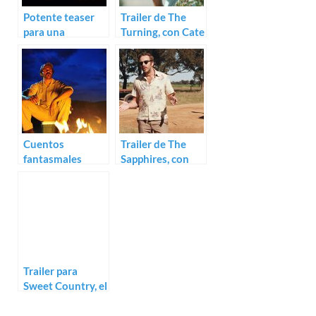
Potente teaser
Trailer de The
para una
Turning, con Cate
ambiciosa
Blanchett y Hugo
antología
Weaving
australiana: The
Turning
Cuentos
Trailer de The
fantasmales
Sapphires, con
australianos en el
Chris O’Dowd
trailer de The
Darkside
Trailer para
Sweet Country, el
western de
Warwick