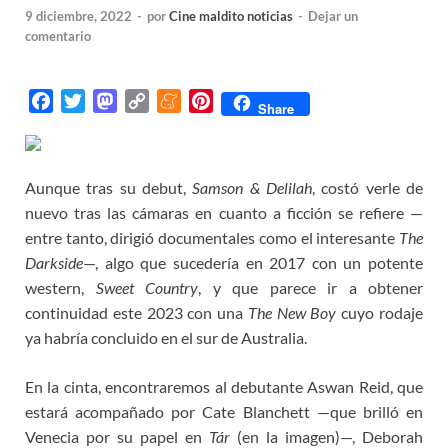
9 diciembre, 2022
-
por
Cine maldito noticias
-
Dejar un
comentario
F
T
M
C
M
P
Share
a
w
a
o
e
i
c
i
s
p
n
n
e
t
t
y
e
t
Aunque tras su debut,
Samson & Delilah
, costó verle de
b
t
o
L
a
e
nuevo tras las cámaras en cuanto a ficción se refiere —
o
e
d
i
m
r
entre tanto, dirigió documentales como el interesante
The
o
r
o
n
e
e
Darkside
—, algo que sucedería en 2017 con un potente
k
n
k
s
western,
Sweet Country
, y que parece ir a obtener
t
continuidad este 2023 con una
The New Boy
cuyo rodaje
ya habría concluido en el sur de Australia.
En la cinta, encontraremos al debutante Aswan Reid, que
estará acompañado por Cate Blanchett —que brilló en
Venecia por su papel en
Tár
(en la imagen)—, Deborah