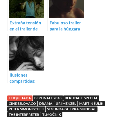
Extraña tensión
Fabuloso trailer
en el trailer de
para la húngara
Tower. A Bright
Genesis
Day
Ilusiones
compartidas:
Trailer para Mes
provinciales
ETIQUETADA
BERLINALE 2018
BERLINALE SPECIAL
CINE ESLOVACO
DRAMA
JIRI MENZEL
MARTIN ŠULÍK
PETER SIMONISCHEK
SEGUNDA GUERRA MUNDIAL
THE INTERPRETER
TLMOČNÍK