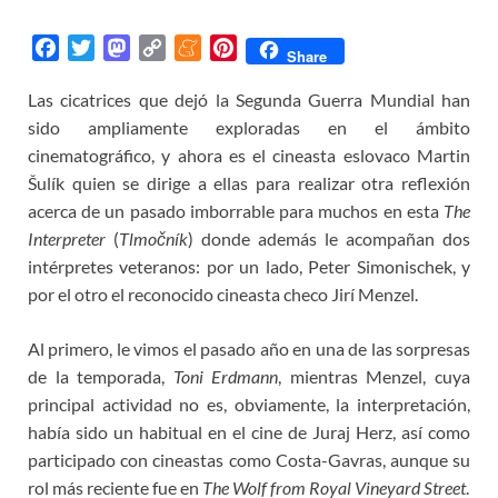
F
T
M
C
M
P
Share
a
w
a
o
e
i
Las cicatrices que dejó la Segunda Guerra Mundial han
c
i
s
p
n
n
sido ampliamente exploradas en el ámbito
e
t
t
y
e
t
b
t
o
L
a
e
cinematográfico, y ahora es el cineasta eslovaco Martin
o
e
d
i
m
r
Šulík quien se dirige a ellas para realizar otra reflexión
o
r
o
n
e
e
acerca de un pasado imborrable para muchos en esta
The
k
n
k
s
Interpreter
(
Tlmočník
) donde además le acompañan dos
t
intérpretes veteranos: por un lado, Peter Simonischek, y
por el otro el reconocido cineasta checo Jirí Menzel.
Al primero, le vimos el pasado año en una de las sorpresas
de la temporada,
Toni Erdmann
, mientras Menzel, cuya
principal actividad no es, obviamente, la interpretación,
había sido un habitual en el cine de Juraj Herz, así como
participado con cineastas como Costa-Gavras, aunque su
rol más reciente fue en
The Wolf from Royal Vineyard Street
.