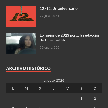
12×12: Un aniversario
22 julio, 2024
Lo mejor de 2023 por… la redacción
de Cine maldito
20 enero, 2024
ARCHIVO HISTÓRICO
agosto 2026
L
M
X
J
V
S
D
1
2
3
4
5
6
7
8
9