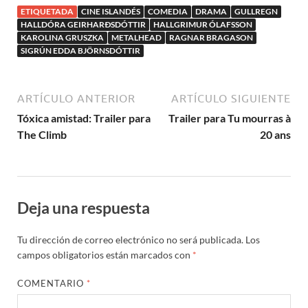
ETIQUETADA
CINE ISLANDÉS
COMEDIA
DRAMA
GULLREGN
HALLDÓRA GEIRHARÐSDÓTTIR
HALLGRIMUR ÓLAFSSON
KAROLINA GRUSZKA
METALHEAD
RAGNAR BRAGASON
SIGRÚN EDDA BJÖRNSDÓTTIR
ARTÍCULO ANTERIOR
ARTÍCULO SIGUIENTE
Tóxica amistad: Trailer para
Trailer para Tu mourras à
The Climb
20 ans
Deja una respuesta
Tu dirección de correo electrónico no será publicada.
Los
campos obligatorios están marcados con
*
COMENTARIO
*