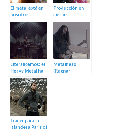
El metal está en
Producción en
nosotros:
ciernes:
Tremendo trailer
Metalhead, lo
para Metalhead
nuevo de Ragnar
Bragason
Literalicemos: el
Metalhead
Heavy Metal ha
(Ragnar
nacido. Un
Bragason)
vistazo a
Metalhead de
Ragnar Bragason
Trailer para la
islandesa Paris of
the North