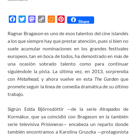
F
T
M
C
M
P
Share
a
w
a
o
e
i
Ragnar Bragason es uno de esos talentos del cine islandés
c
i
s
p
n
n
a los que siempre hay que prestar atención, pues si bien no
e
t
t
y
e
t
b
t
o
L
a
e
suele acumular nominaciones en los grandes festivales
o
e
d
i
m
r
europeos, tan en boca de todos, ha demostrado en más de
o
r
o
n
e
e
una ocasión sobrado talento como para continuar
k
n
k
s
siguiéndole la pista. La última vez, en 2013, sorprendía
t
con
Metalhead
, y ahora vuelve en esta
The Garden
que
promete seguir la línea de comedia dramática de su último
trabajo.
Sigrún Edda Björnsdóttir —de la serie
Atrapados
de
Kormákur, que ya coincidió con Bragason en la también
serie televisiva
Prisioneras
— encabeza un reparto donde
también encontramos a Karolina Gruszka —protagonista