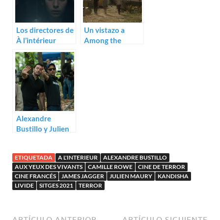
Los directores de
Un vistazo a
À l’intérieur
Among the
rodarán Among
Living, de Julien
the Living
Maury y
Alexandre
Bustillo
Alexandre
Bustillo y Julien
Maury rodarán
Kandisha
ETIQUETADA
A L'INTERIEUR
ALEXANDRE BUSTILLO
AUX YEUX DES VIVANTS
CAMILLE ROWE
CINE DE TERROR
CINE FRANCÉS
JAMES JAGGER
JULIEN MAURY
KANDISHA
LIVIDE
SITGES 2021
TERROR
ARTÍCULO ANTERIOR
ARTÍCULO SIGUIENTE