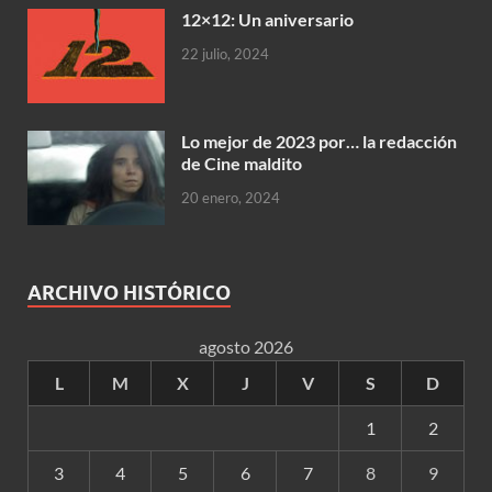
12×12: Un aniversario
22 julio, 2024
Lo mejor de 2023 por… la redacción
de Cine maldito
20 enero, 2024
ARCHIVO HISTÓRICO
agosto 2026
L
M
X
J
V
S
D
1
2
3
4
5
6
7
8
9