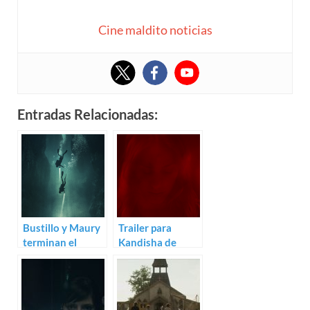
Cine maldito noticias
Entradas Relacionadas:
Bustillo y Maury
Trailer para
terminan el
Kandisha de
rodaje de The
Alexandre
Deep House
Bustillo y Julien
Maury