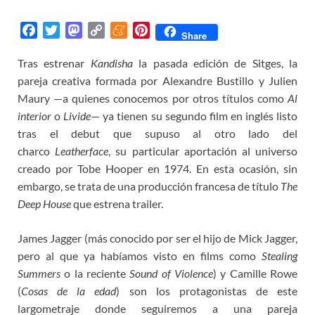
F
T
M
C
M
P
Share
a
w
a
o
e
i
Tras estrenar
Kandisha
la pasada edición de Sitges, la
c
i
s
p
n
n
pareja creativa formada por Alexandre Bustillo y Julien
e
t
t
y
e
t
b
t
o
L
a
e
Maury —a quienes conocemos por otros títulos como
Al
o
e
d
i
m
r
interior
o
Livide
— ya tienen su segundo film en inglés listo
o
r
o
n
e
e
tras el debut que supuso al otro lado del
k
n
k
s
charco
Leatherface
, su particular aportación al universo
t
creado por Tobe Hooper en 1974. En esta ocasión, sin
embargo, se trata de una producción francesa de título
The
Deep House
que estrena trailer.
James Jagger (más conocido por ser el hijo de Mick Jagger,
pero al que ya habíamos visto en films como
Stealing
Summers
o la reciente
Sound of Violence
) y Camille Rowe
(
Cosas de la edad
) son los protagonistas de este
largometraje donde seguiremos a una pareja