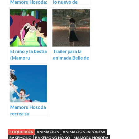
Mamoru Hosoda:
lo nuevo de
teaser de The
Mamoru Hosoda
Boy and the
Beast
El niño y la bestia
Trailer para la
(Mamoru
animada Belle de
Hosoda)
Mamoru Hosoda
Mamoru Hosoda
recrea su
imaginería en
Mirai
ETIQUETADA
ANIMACIÓN
ANIMACIÓN JAPONESA
BAKEMONO
BAKEMONO NO KO
MAMORU HOSODA