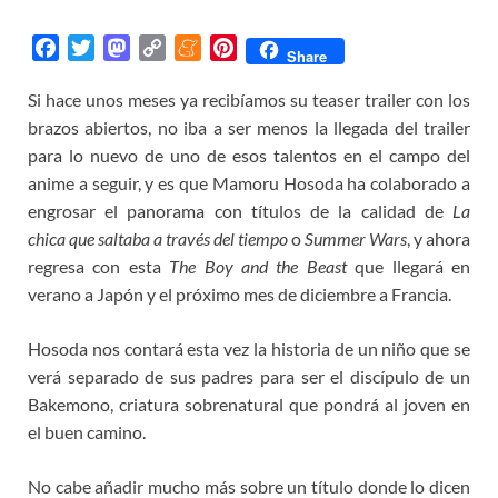
F
T
M
C
M
P
Share
a
w
a
o
e
i
Si hace unos meses ya recibíamos su teaser trailer con los
c
i
s
p
n
n
brazos abiertos, no iba a ser menos la llegada del trailer
e
t
t
y
e
t
b
t
o
L
a
e
para lo nuevo de uno de esos talentos en el campo del
o
e
d
i
m
r
anime a seguir, y es que Mamoru Hosoda ha colaborado a
o
r
o
n
e
e
engrosar el panorama con títulos de la calidad de
La
k
n
k
s
chica que saltaba a través del tiempo
o
Summer Wars
, y ahora
t
regresa con esta
The Boy and the Beast
que llegará en
verano a Japón y el próximo mes de diciembre a Francia.
Hosoda nos contará esta vez la historia de un niño que se
verá separado de sus padres para ser el discípulo de un
Bakemono, criatura sobrenatural que pondrá al joven en
el buen camino.
No cabe añadir mucho más sobre un título donde lo dicen