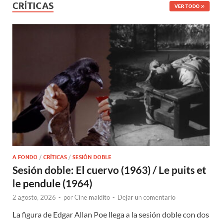
CRÍTICAS
VER TODO
A FONDO
/
CRÍTICAS
/
SESIÓN DOBLE
Sesión doble: El cuervo (1963) / Le puits et
le pendule (1964)
2 agosto, 2026
-
por
Cine maldito
-
Dejar un comentario
La figura de Edgar Allan Poe llega a la sesión doble con dos