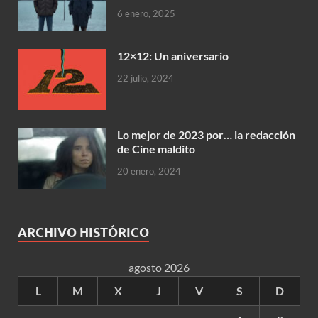
6 enero, 2025
12×12: Un aniversario
22 julio, 2024
Lo mejor de 2023 por… la redacción
de Cine maldito
20 enero, 2024
ARCHIVO HISTÓRICO
agosto 2026
L
M
X
J
V
S
D