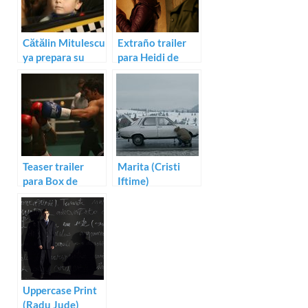
Cătălin Mitulescu
Extraño trailer
ya prepara su
para Heidi de
tercera película,
Cãtãlin Mitulescu
Rumeno
Teaser trailer
Marita (Cristi
para Box de
Iftime)
Florin Serban
Uppercase Print
(Radu Jude)