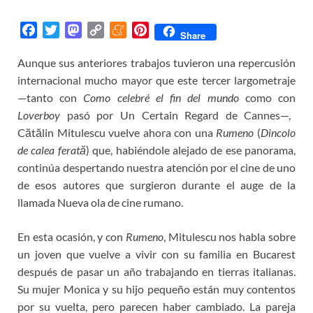
F
T
M
C
M
P
Share
a
w
a
o
e
i
Aunque sus anteriores trabajos tuvieron una repercusión
c
i
s
p
n
n
internacional mucho mayor que este tercer largometraje
e
t
t
y
e
t
b
t
o
L
a
e
—tanto con
Como celebré el fin del mundo
como con
o
e
d
i
m
r
Loverboy
pasó por Un Certain Regard de Cannes—,
o
r
o
n
e
e
Cătălin Mitulescu vuelve ahora con una
Rumeno
(
Dincolo
k
n
k
s
de calea ferată
) que, habiéndole alejado de ese panorama,
t
continúa despertando nuestra atención por el cine de uno
de esos autores que surgieron durante el auge de la
llamada Nueva ola de cine rumano.
En esta ocasión, y con
Rumeno
, Mitulescu nos habla sobre
un joven que vuelve a vivir con su familia en Bucarest
después de pasar un año trabajando en tierras italianas.
Su mujer Monica y su hijo pequeño están muy contentos
por su vuelta, pero parecen haber cambiado. La pareja