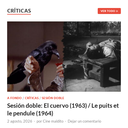
CRÍTICAS
VER TODO
A FONDO
/
CRÍTICAS
/
SESIÓN DOBLE
Sesión doble: El cuervo (1963) / Le puits et
le pendule (1964)
2 agosto, 2026
-
por
Cine maldito
-
Dejar un comentario