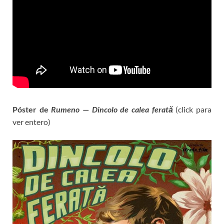
Póster de
Rumeno
—
Dincolo de calea ferată
(click para
ver entero)