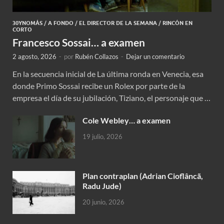
30YNOMÁS
/
A FONDO
/
EL DIRECTOR DE LA SEMANA
/
RINCÓN EN
CORTO
Francesco Sossai… a examen
2 agosto, 2026
-
por
Rubén Collazos
-
Dejar un comentario
En la secuencia inicial de La última ronda en Venecia, esa
donde Primo Sossai recibe un Rolex por parte de la
empresa el día de su jubilación, Tiziano, el personaje que …
Cole Webley… a examen
19 julio, 2026
Plan contraplan (Adrian Cioflâncã,
Radu Jude)
20 junio, 2026