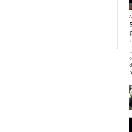
A
2
L
c
d
n