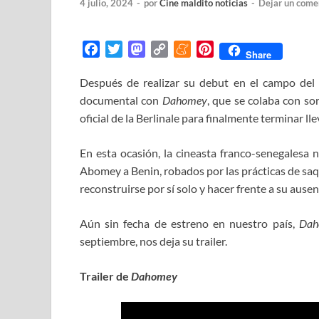
4 julio, 2024
-
por
Cine maldito noticias
-
Dejar un come
F
T
M
C
M
P
Share
a
w
a
o
e
i
Después de realizar su debut en el campo del
c
i
s
p
n
n
documental con
e
t
t
Dahomey
y
e
, que se colaba con so
t
b
t
o
L
a
e
oficial de la Berlinale para finalmente terminar l
o
e
d
i
m
r
o
r
o
n
e
e
En esta ocasión, la cineasta franco-senegalesa n
k
n
k
s
Abomey a Benin, robados por las prácticas de saq
t
reconstruirse por sí solo y hacer frente a su ausen
Aún sin fecha de estreno en nuestro país,
Dah
septiembre, nos deja su trailer.
Trailer de
Dahomey