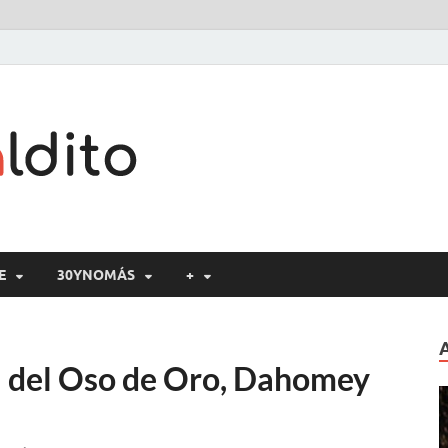
Cine maldito
E
30YNOMÁS
+
ra del Oso de Oro, Dahomey