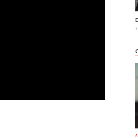
E
7
A