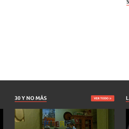
30 Y NO MÁS
L
VER TODO