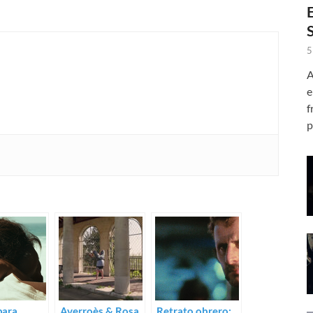
5
A
e
f
p
para
Averroès & Rosa
Retrato obrero: