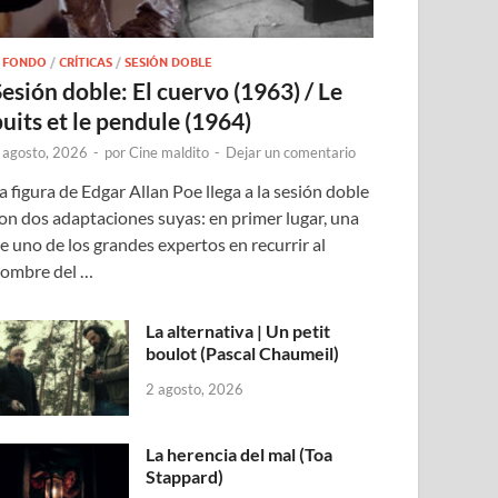
 FONDO
/
CRÍTICAS
/
SESIÓN DOBLE
Sesión doble: El cuervo (1963) / Le
puits et le pendule (1964)
 agosto, 2026
-
por
Cine maldito
-
Dejar un comentario
a figura de Edgar Allan Poe llega a la sesión doble
on dos adaptaciones suyas: en primer lugar, una
e uno de los grandes expertos en recurrir al
ombre del …
La alternativa | Un petit
boulot (Pascal Chaumeil)
2 agosto, 2026
La herencia del mal (Toa
Stappard)