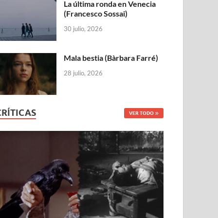
La última ronda en Venecia
(Francesco Sossai)
30 julio, 2026
Mala bestia (Bàrbara Farré)
28 julio, 2026
CRÍTICAS
VER TODO