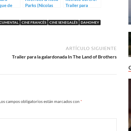
que de
Parks (Nicolas
Trailer para
iop
Philibert)
Retour à Reims
[Fragments]
OCUMENTAL
CINE FRANCÉS
CINE SENEGALÉS
DAHOMEY
ARTÍCULO SIGUIENTE
Trailer para la galardonada In The Land of Brothers
Los campos obligatorios están marcados con
*