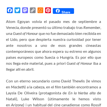
F
T
M
C
M
P
Share
a
w
a
o
e
i
Atom Egoyan volvía el pasado mes de septiembre a
c
i
s
p
n
n
Venecia, donde presentó su último trabajo tras
e
t
t
y
e
t
Remember
,
b
t
o
L
a
e
una
Guest of Honour
que no fue demasiado bien recibida en
o
e
d
i
m
r
el Lido, pero que despierta nuestra curiosidad por tener
o
r
o
n
e
e
ante nosotros a uno de esos grandes cineastas
k
n
k
s
contemporáneos que ahora espera su estreno en algunos
t
países europeos como Suecia o Hungría. Es por ello que
nos llega este material, pues a priori
Guest of Honour
iba a
llegar allí en abril.
Con un eterno secundario como David Thewlis (le vimos
en
Macbeth
) a la cabeza, en el film también encontramos a
Laysla De Oliveira (protagonista de
En la hierba alta
de
Natali), Luke Wilson (útimamente le hemos visto
en
Arizona
) i un habitual del cine canadiense como Rossif