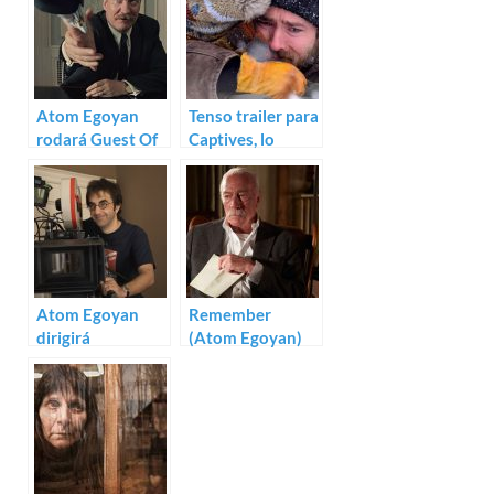
Atom Egoyan
Tenso trailer para
rodará Guest Of
Captives, lo
Honour
nuevo de Atom
Egoyan
Atom Egoyan
Remember
dirigirá
(Atom Egoyan)
Remember con
Christopher
Plummer