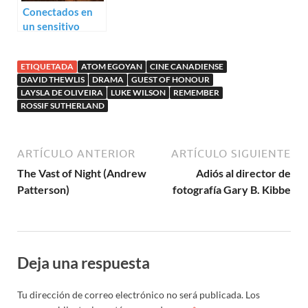
Conectados en
un sensitivo
trailer para
Triptyque
ETIQUETADA
ATOM EGOYAN
CINE CANADIENSE
DAVID THEWLIS
DRAMA
GUEST OF HONOUR
LAYSLA DE OLIVEIRA
LUKE WILSON
REMEMBER
ROSSIF SUTHERLAND
ARTÍCULO ANTERIOR
ARTÍCULO SIGUIENTE
The Vast of Night (Andrew
Adiós al director de
Patterson)
fotografía Gary B. Kibbe
Deja una respuesta
Tu dirección de correo electrónico no será publicada.
Los