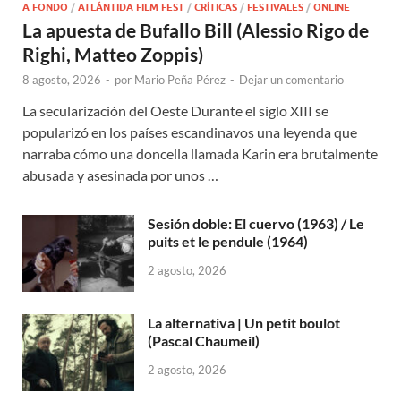
A FONDO
/
ATLÁNTIDA FILM FEST
/
CRÍTICAS
/
FESTIVALES
/
ONLINE
La apuesta de Bufallo Bill (Alessio Rigo de
Righi, Matteo Zoppis)
8 agosto, 2026
-
por
Mario Peña Pérez
-
Dejar un comentario
La secularización del Oeste Durante el siglo XIII se
popularizó en los países escandinavos una leyenda que
narraba cómo una doncella llamada Karin era brutalmente
abusada y asesinada por unos …
Sesión doble: El cuervo (1963) / Le
puits et le pendule (1964)
2 agosto, 2026
La alternativa | Un petit boulot
(Pascal Chaumeil)
2 agosto, 2026