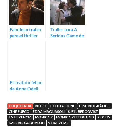
sci-fi LFO
Fabuloso trailer
Trailer para A
para el thriller
Serious Game de
nórdico
Pernilla August
Gentlemen
El instinto felino
de Anna Odell:
Trailer de X&Y
ETIQUETADA
BIOPIC
CECILIA LJUNG
CINE BIOGRÁFICO
CINE SUECO
EDDA MAGNASON
KJELL BERGQVIST
LA HERENCIA
MONICA Z
MÓNICA ZETTERLUND
PER FLY
SVERRIR GUDNASON
VERA VITALI