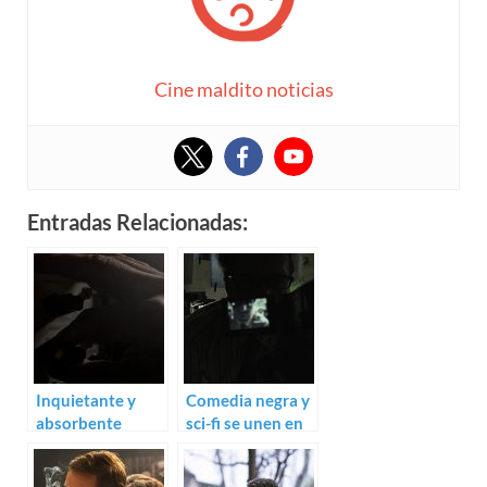
Cine maldito noticias
Entradas Relacionadas:
Inquietante y
Comedia negra y
absorbente
sci-fi se unen en
teaser para la
el genial trailer
comedia negra de
de LFO