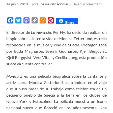
14 junio, 2013
-
por
Cine maldito noticias
-
Dejar un comentario
F
T
M
C
M
P
Share
a
w
a
o
e
i
El director de
La Herencia
, Per Fly, ha decidido realizar un
c
i
s
p
n
n
biopic sobre la intensa vida de Monica Zetterlund, estrella
e
t
t
y
e
t
b
t
o
L
a
e
reconocida en la música y cine de Suecia. Protagonizada
o
e
d
i
m
r
por Edda Magnason, Sverrir Gudnason, Kjell Bergqvist,
o
r
o
n
e
e
Kjell Bergqvist, Vera Vitali y Cecilia Ljung, esta producción
k
n
k
s
sueca ya cuenta con trailer.
t
Monica Z
es una película biográfica sobre la cantante y
actriz sueca Monica Zetterlund centrándose en el viaje
que supuso pasar de su trabajo como telefonista en un
pequeño pueblo de Suecia a la fama en los clubes de
Nueva York y Estocolmo. La película muestra un icono
nacional sueco que floreció en los años sesenta. Una