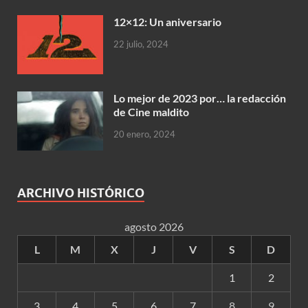
12×12: Un aniversario
22 julio, 2024
Lo mejor de 2023 por… la redacción
de Cine maldito
20 enero, 2024
ARCHIVO HISTÓRICO
agosto 2026
L
M
X
J
V
S
D
1
2
3
4
5
6
7
8
9